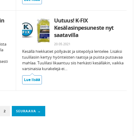
in
Uutuus! K-FIX
Kesälasinpesuneste nyt
saatavilla
ista
20.05.2021
lla
Kesällä hiekkatiet pöllyävät ja siitepölyä lentelee. Lisäksi
tuulilasiin kertyy hyönteisten raatoja ja puista putoavaa
sesti
mahlaa. Tuulilasi likaantuu siis herkästi kesälläkin, vaikka
varsinaisia kurakelejä ei…
Lue lisää
2
SEURAAVA →