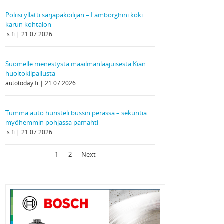
Poliisi yllätti sarjapakoilijan – Lamborghini koki
karun kohtalon
is.fi
21.07.2026
Suomelle menestystä maailmanlaajuisesta Kian
huoltokilpailusta
autotoday.fi
21.07.2026
Tumma auto huristeli bussin perässä – sekuntia
myöhemmin pohjassa pamahti
is.fi
21.07.2026
1
2
Next