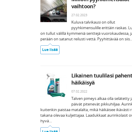
vaihtoon?
27.02.2023
Kuluva talvikausi on ollut
pyyhkimensulille erittäin raskas. L
on tullut välillä kymmeniä senttejä vuorokaudessa, j
perään on satanut reilusti vettä. Pyyhittävää on siis
Lue lisää
Likainen tuulilasi pahen
häikäisyä
07.02.2022
Talven pimeys alkaa olla selätetty j
päivät pitenevät pikkuhiljaa. Aurin
kuitenkin paistaa matalalta, mikä häikäisee ikävästi r
takana olevaa kuljettajaa. Laadukkaat aurinkolasit o
hyvä…
Lue lisää