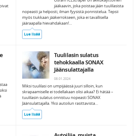
Osram ICEscraper on akkukäyttöinen
oivat
jääkaavin, joka poistaa jään tuulilasista
nopeasti ja helposti, ilman fyysistä ponnistelua. Tepsii
myös tiukkaan jääkerrokseen, joka ei tavallisella
jääraapalla hievahdakaan!…
Lue lisää
ee
Tuulilasin sulatus
tehokkaalla SONAX
Jäänsulattajalla
n
08.01.2024
istaa
Miksi tuulilasi on umpijäässä juuri silloin, kun
iksi
skrapaamiselle ei todellakaan olisi aikaa? Ei hätää –
ä
tuulilasin sulatus onnistuu nopeasti SONAX
Jäänsulattajalla. Yksi autoilun rasittavista…
Lue lisää
Autoilija, muista