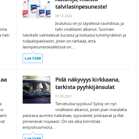
talvilasinpesuneste!
09.12.2022
Joulukuu on jo täydessä vauhdissa, ja
unta
talvi virallisesti alkanut. Suomen
a heti
talvikelit vaihtelevat kurasta ja loskasta lumimyräkkiin ja
…
tulipalopakkasiin, joten on tärkeää, että
lasinpesunestesäiliössä on…
Lue lisää
taa
Pidä näkyvyys kirkkaana,
tarkista pyyhkijänsulat
01.09.2021
a
Tervetuloa syyskuu! Syksy on nyt
ko
virallisesti alkanut, joten pian matalalta
atin
paistava aurinko häikäisee, syyssateet piiskaavat ja illat
vat
pimenevät nopeasti. On siis aika kiinnittää
erityishuomiota…
Lue lisää