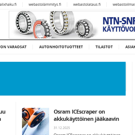
alixhaku.fi
webastolämmitys.fi
webastolataus.fi
webastoilmast
TON VARAOSAT
AUTONHOITOTUOTTEET
TILASTOT
ASIA
tuu
Osram ICEscraper on
a
akkukäyttöinen jääkaavin
31.12.2025