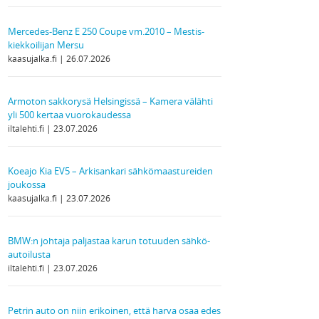
Mercedes-Benz E 250 Coupe vm.2010 – Mestis-
kiekkoilijan Mersu
kaasujalka.fi
26.07.2026
Armoton sakkorysä Helsingissä – Kamera välähti
yli 500 kertaa vuorokaudessa
iltalehti.fi
23.07.2026
Koeajo Kia EV5 – Arkisankari sähkömaastureiden
joukossa
kaasujalka.fi
23.07.2026
BMW:n johtaja paljastaa karun totuuden sähkö­
autoilusta
iltalehti.fi
23.07.2026
Petrin auto on niin erikoinen, että harva osaa edes