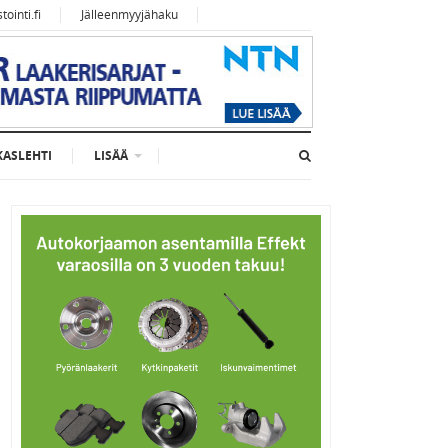
ointi.fi
Jälleenmyyjähaku
KASLEHTI
LISÄÄ