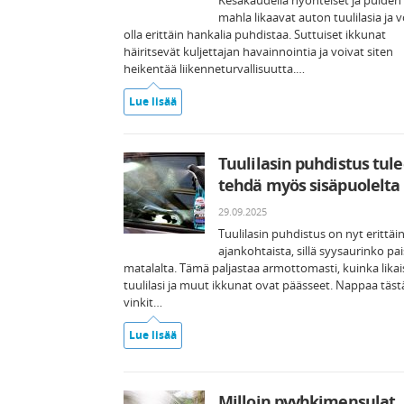
Kesäkaudella hyönteiset ja puiden
mahla likaavat auton tuulilasia ja v
olla erittäin hankalia puhdistaa. Suttuiset ikkunat
häiritsevät kuljettajan havainnointia ja voivat siten
heikentää liikenneturvallisuutta.…
Lue lisää
Tuulilasin puhdistus tul
tehdä myös sisäpuolelta
29.09.2025
Tuulilasin puhdistus on nyt erittäi
ajankohtaista, sillä syysaurinko pa
matalalta. Tämä paljastaa armottomasti, kuinka likais
tuulilasi ja muut ikkunat ovat päässeet. Nappaa täst
vinkit…
Lue lisää
Milloin pyyhkimensulat