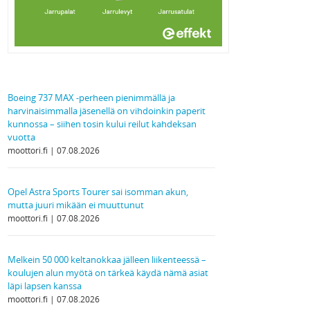
Boeing 737 MAX -perheen pienimmällä ja
harvinaisimmalla jäsenellä on vihdoinkin paperit
kunnossa – siihen tosin kului reilut kahdeksan
vuotta
moottori.fi
07.08.2026
Opel Astra Sports Tourer sai isomman akun,
mutta juuri mikään ei muuttunut
moottori.fi
07.08.2026
Melkein 50 000 keltanokkaa jälleen liikenteessä –
koulujen alun myötä on tärkeä käydä nämä asiat
läpi lapsen kanssa
moottori.fi
07.08.2026