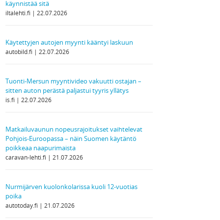
käynnistää sitä
iltalehti.fi
22.07.2026
Käytettyjen autojen myynti kääntyi laskuun
autobild.fi
22.07.2026
Tuonti-Mersun myyntivideo vakuutti ostajan –
sitten auton perästä paljastui tyyris yllätys
is.fi
22.07.2026
Matkailuvaunun nopeusrajoitukset vaihtelevat
Pohjois-Euroopassa – näin Suomen käytäntö
poikkeaa naapurimaista
caravan-lehti.fi
21.07.2026
Nurmijärven kuolonkolarissa kuoli 12-vuotias
poika
autotoday.fi
21.07.2026