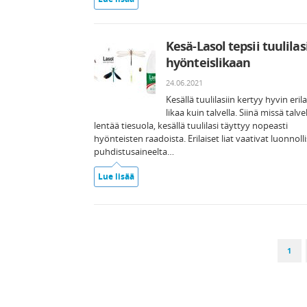
Kesä-Lasol tepsii tuulilas
hyönteislikaan
24.06.2021
Kesällä tuulilasiin kertyy hyvin erila
likaa kuin talvella. Siinä missä talve
lentää tiesuola, kesällä tuulilasi täyttyy nopeasti
hyönteisten raadoista. Erilaiset liat vaativat luonnolli
puhdistusaineelta…
Lue lisää
1