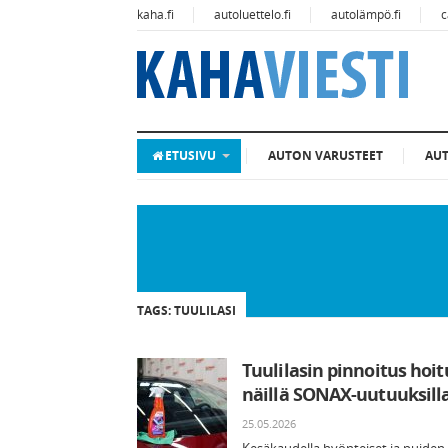
kaha.fi
autoluettelo.fi
autolämpö.fi
c
ETUSIVU
AUTON VARUSTEET
AU
TAGS: TUULILASI
Tuulilasin pinnoitus hoi
näillä SONAX-uutuuksill
25.05.2026