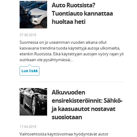
Auto Ruotsista?
Tuontiauto kannattaa
huoltaa heti
27.08.2019
Suomessa on jo useamman vuoden aikana ollut
kasvavana trendinä tuoda käytettyjä autoja ulkomailta,
etenkin Ruotsista. Eikä käytettyjen autojen vyöry rajan yli
suinkaan ole pysähtymässä;…
Lue lisää
Alkuvuoden
ensirekisteröinnit: Sähkö-
ja kaasuautot nostavat
suosiotaan
17.04.2019
Vaihtoehtoista käyttövoimaa hyödyntävät autot