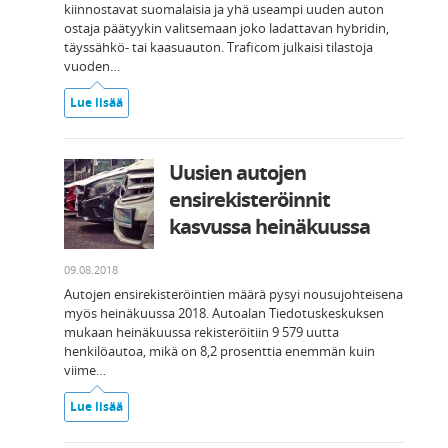
kiinnostavat suomalaisia ja yhä useampi uuden auton
ostaja päätyykin valitsemaan joko ladattavan hybridin,
täyssähkö- tai kaasuauton. Traficom julkaisi tilastoja
vuoden…
Lue lisää
Uusien autojen
ensirekisteröinnit
kasvussa heinäkuussa
09.08.2018
Autojen ensirekisteröintien määrä pysyi nousujohteisena
myös heinäkuussa 2018. Autoalan Tiedotuskeskuksen
mukaan heinäkuussa rekisteröitiin 9 579 uutta
henkilöautoa, mikä on 8,2 prosenttia enemmän kuin
viime…
Lue lisää