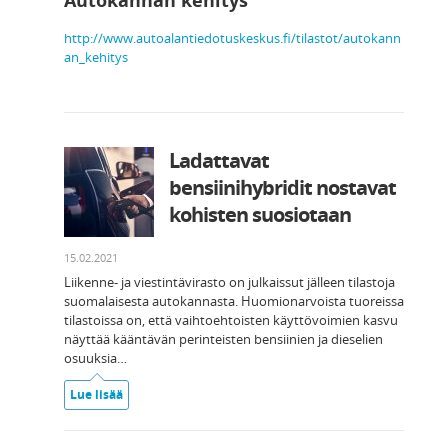
Autokannan kehitys
http://www.autoalantiedotuskeskus.fi/tilastot/autokann
an_kehitys
Ladattavat
bensiinihybridit nostavat
kohisten suosiotaan
15.02.2021
Liikenne- ja viestintävirasto on julkaissut jälleen tilastoja
suomalaisesta autokannasta. Huomionarvoista tuoreissa
tilastoissa on, että vaihtoehtoisten käyttövoimien kasvu
näyttää kääntävän perinteisten bensiinien ja dieselien
osuuksia…
Lue lisää