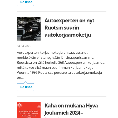
Lue lisää
Autoexperten on nyt
Ruotsin suurin
autokorjaamoketju
04.04.2025
Autoexperten-korjaamoketju on saavuttanut
merkittävän virstanpylvään länsinaapurissamme.
Ruotsissa on tällä hetkellä 368 Autoexperten-korjaamoa,
mikä tekee siitä maan suurimman korjaamoketjun.
Vuonna 1996 Ruotsissa perustettu autokorjaamoketju
on…
Lue lisää
Kaha on mukana Hyvä
Joulumieli 2024 -