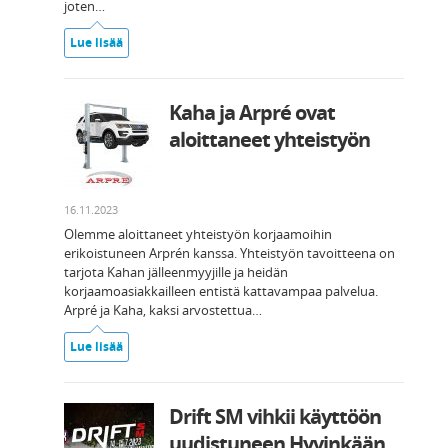
joten…
Lue lisää
Kaha ja Arpré ovat
aloittaneet yhteistyön
16.11.2023
Olemme aloittaneet yhteistyön korjaamoihin
erikoistuneen Arprén kanssa. Yhteistyön tavoitteena on
tarjota Kahan jälleenmyyjille ja heidän
korjaamoasiakkailleen entistä kattavampaa palvelua.
Arpré ja Kaha, kaksi arvostettua…
Lue lisää
Drift SM vihkii käyttöön
uudistuneen Hyvinkään