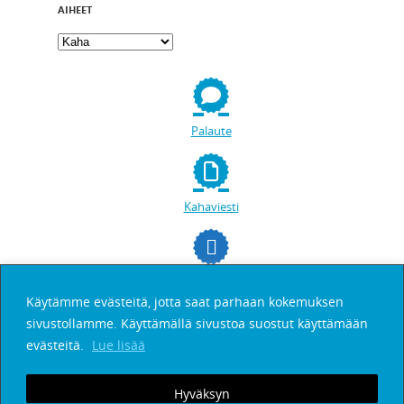
AIHEET
Palaute
Kahaviesti
facebookissa
Käytämme evästeitä, jotta saat parhaan kokemuksen
sivustollamme. Käyttämällä sivustoa suostut käyttämään
Etsi
evästeitä.
Lue lisää
Hyväksyn