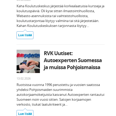
Kaha Koulutuskeskus järjestää korkealaatuisia kursseja ja
koulutuspäiviä. Oli kyse sitten ilmastointihuollosta,
Webasto-asennuksista tai vaihteistohuolloista,
koulutustarjontaa löytyy valmiina tai sitä järjestetään.
Kahan Koulutuskeskuksen tarjonnasta löytyy…
Lue lisää
RVK Uutiset:
Autoexperten Suomessa
ja muissa Pohjoismaissa
13.02.2026
Ruotsissa vuonna 1996 perustettu ja vuosien saatossa
yhdeksi Pohjoismaiden suurimmista
autokorjaamoketjuista kasvanut Autoexperten rantautui
Suomeen noin vuosi sitten. Satojen korjaamojen
verkosto, tiukat laatukriteerit ja…
Lue lisää