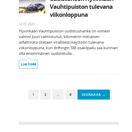
Vauhtipuiston tulevana
viikonloppuna
12.07.2023
Hyvinkään Vauhtipuiston uudistushanke on viimein
valmis! Juuri valmistunut, kilometrin mittainen
asfalttirata otetaan virallisesti käyttöön tulevana
viikonloppuna, kun driftingin SM-osakilpailu saa kunnian
olla ensimmäinen uudistetulla…
Lue lisää
1
2
…
8
SEURAAVA →