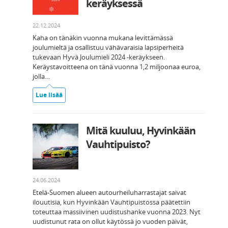
keräyksessä
22.12.2024
Kaha on tänäkin vuonna mukana levittämässä
joulumieltä ja osallistuu vähävaraisia lapsiperheitä
tukevaan Hyvä Joulumieli 2024 -keräykseen.
Keräystavoitteena on tänä vuonna 1,2 miljoonaa euroa,
jolla…
Lue lisää
Mitä kuuluu, Hyvinkään
Vauhtipuisto?
24.06.2024
Etelä-Suomen alueen autourheiluharrastajat saivat
ilouutisia, kun Hyvinkään Vauhtipuistossa päätettiin
toteuttaa massiivinen uudistushanke vuonna 2023. Nyt
uudistunut rata on ollut käytössä jo vuoden päivät,