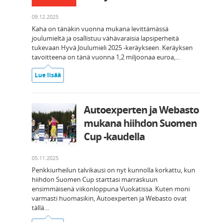
09.12.2025
Kaha on tänäkin vuonna mukana levittämässä
joulumieltä ja osallistuu vähävaraisia lapsiperheitä
tukevaan Hyvä Joulumieli 2025 -keräykseen. Keräyksen
tavoitteena on tänä vuonna 1,2 miljoonaa euroa,…
Lue lisää
Autoexperten ja Webasto
mukana hiihdon Suomen
Cup -kaudella
05.11.2025
Penkkiurheilun talvikausi on nyt kunnolla korkattu, kun
hiihdon Suomen Cup starttasi marraskuun
ensimmäisenä viikonloppuna Vuokatissa. Kuten moni
varmasti huomasikin, Autoexperten ja Webasto ovat
tällä…