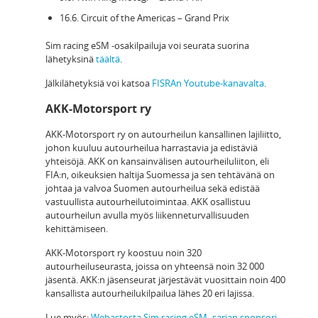
16.6. Circuit of the Americas – Grand Prix
Sim racing eSM -osakilpailuja voi seurata suorina
lähetyksinä
täältä
.
Jälkilähetyksiä voi katsoa
FISRAn Youtube-kanavalta
.
AKK-Motorsport ry
AKK-Motorsport ry on autourheilun kansallinen lajiliitto,
johon kuuluu autourheilua harrastavia ja edistäviä
yhteisöjä. AKK on kansainvälisen autourheiluliiton, eli
FIA:n, oikeuksien haltija Suomessa ja sen tehtävänä on
johtaa ja valvoa Suomen autourheilua sekä edistää
vastuullista autourheilutoimintaa. AKK osallistuu
autourheilun avulla myös liikenneturvallisuuden
kehittämiseen.
AKK-Motorsport ry koostuu noin 320
autourheiluseurasta, joissa on yhteensä noin 32 000
jäsentä. AKK:n jäsenseurat järjestävät vuosittain noin 400
kansallista autourheilukilpailua lähes 20 eri lajissa.
Lue myös:
Webastosta Sim racing eSM -sarjan sponsori