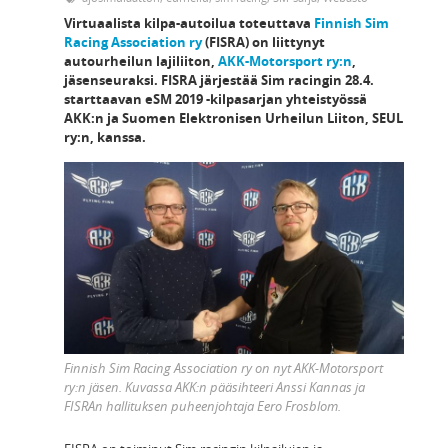
Virtuaalista kilpa-autoilua toteuttava
Finnish Sim
Racing Association ry
(FISRA) on liittynyt
autourheilun lajiliiton,
AKK-Motorsport ry:n
,
jäsenseuraksi. FISRA järjestää Sim racingin 28.4.
starttaavan eSM 2019 -kilpasarjan yhteistyössä
AKK:n ja Suomen Elektronisen Urheilun Liiton, SEUL
ry:n, kanssa.
Finnish Sim Racing Association ry on nyt AKK-Motorsport
ry:n jäsen. Kuvassa AKK:n pääsihteeri Anssi Kannas ja
FISRAn hallituksen puheenjohtaja Eero Frosblom.