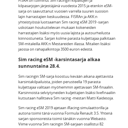
FISRA on toiminut Sim racingin kilpailujen ja
kilpasarjojen järjestäjänä vuodesta 2015 ja etenkin eSM-
sarja on saavuttanut vuosien varrella suuren suosion
lajin harrastajien keskuudessa. FISRAn ja AKK:n
yhteistyössä luotsaaman Sim racing eSM 2019 -sarjan
uskotaan houkuttelevan mukaan kokeneiden
harrastajien lisäksi myös uusia lajista ja autourheilusta
kiinnostuneita. Sarjan kolme parasta kuljettajaa palkitaan
SM-mitaleilla AKK:n Mestareiden illassa. Mitalien lisäksi
jaossa on rahapalkintoja 3500 euron edestä.
Sim racing eSM -karsintasarja alkaa
sunnuntaina 28.4.
Sim racingin SM-sarja koostuu kevään aikana ajettavista
karsintakilpailuista, joiden perusteella 19 parasta
kuljettajaa valitaan myöhemmin ajettavaan SM-finaaliin.
Karsinnoista selviytyneiden kuljettajien lisäksi livefinaaliin
kutsutaan hallitseva Sim racing -mestari Matti Kaidesoja.
Sim racing eSM 2019 ajetaan iRacing-simulaattorilla ja
autona toimii tänä vuonna Formula Renault 3.5. Yhtenä
sarjan sponsoreista toimii tänäkin vuonna Webasto.
Viime vuonna Sim racingin SM-sarjaan osallistui 82