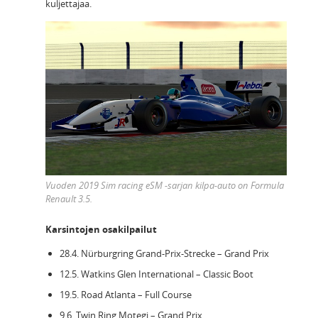
kuljettajaa.
Vuoden 2019 Sim racing eSM -sarjan kilpa-auto on Formula
Renault 3.5.
Karsintojen osakilpailut
28.4. Nürburgring Grand-Prix-Strecke – Grand Prix
12.5. Watkins Glen International – Classic Boot
19.5. Road Atlanta – Full Course
9.6. Twin Ring Motegi – Grand Prix