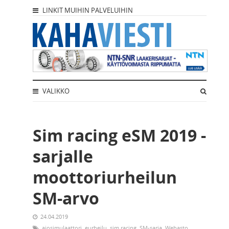
LINKIT MUIHIN PALVELUIHIN
VALIKKO
Sim racing eSM 2019 -
sarjalle
moottoriurheilun
SM-arvo
24.04.2019
ajosimulaattori
,
eurheilu
,
sim racing
,
SM-sarja
,
Webasto