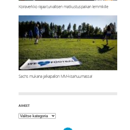
Koiraverkko rajaa turvallisen matkustuspaikan lemmikille
Sachs mukana jalkapallon MM-kisahuumassa!
AIHEET