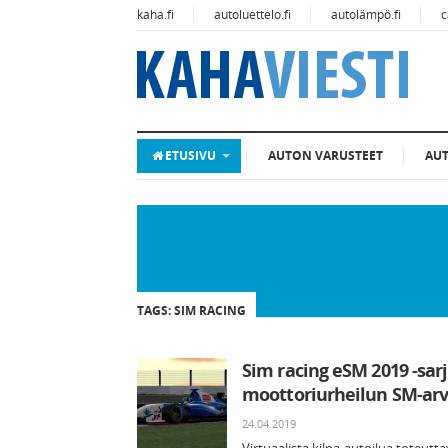
kaha.fi
autoluettelo.fi
autolämpö.fi
c
ETUSIVU
AUTON VARUSTEET
AU
TAGS: SIM RACING
Sim racing eSM 2019 -sarj
moottoriurheilun SM-ar
24.04.2019