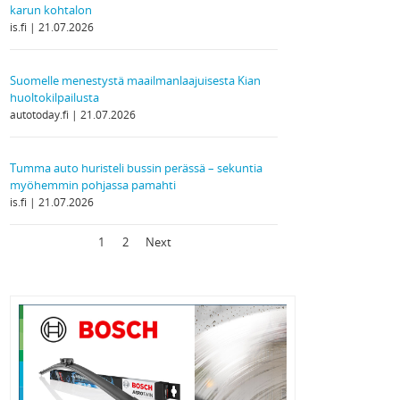
karun kohtalon
is.fi
21.07.2026
Suomelle menestystä maailmanlaajuisesta Kian
huoltokilpailusta
autotoday.fi
21.07.2026
Tumma auto huristeli bussin perässä – sekuntia
myöhemmin pohjassa pamahti
is.fi
21.07.2026
1
2
Next