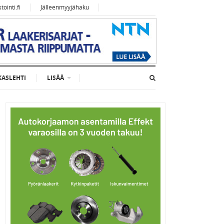
ointi.fi
Jälleenmyyjähaku
KASLEHTI
LISÄÄ