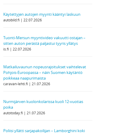
Käytettyjen autojen myynti kääntyi laskuun
autobild.fi
22.07.2026
Tuonti-Mersun myyntivideo vakuutti ostajan –
sitten auton perästä paljastui tyyris yllätys
is.fi
22.07.2026
Matkailuvaunun nopeusrajoitukset vaihtelevat
Pohjois-Euroopassa – näin Suomen käytäntö
poikkeaa naapurimaista
caravan-lehti.fi
21.07.2026
Nurmijärven kuolonkolarissa kuoli 12-vuotias
poika
autotoday.fi
21.07.2026
Poliisi yllätti sarjapakoilijan – Lamborghini koki