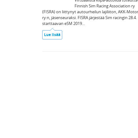
Virtuaalista kilpa-autoilua toteutt
Finnish Sim Racing Association ry
(FISRA) on liittynyt autourheilun lajiliiton, AKK-Moto
ry:n, jäsenseuraksi. FISRA järjestää Sim racingin 28.4.
starttaavan eSM 2019…
Lue lisää