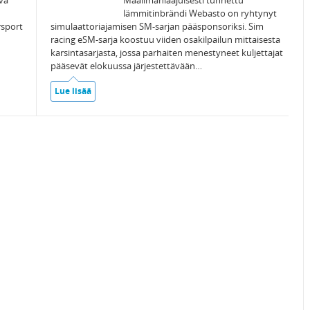
ava
Maailmanlaajuisesti tunnettu
lämmitinbrändi Webasto on ryhtynyt
rsport
simulaattoriajamisen SM-sarjan pääsponsoriksi. Sim
racing eSM-sarja koostuu viiden osakilpailun mittaisesta
karsintasarjasta, jossa parhaiten menestyneet kuljettajat
pääsevät elokuussa järjestettävään…
Lue lisää