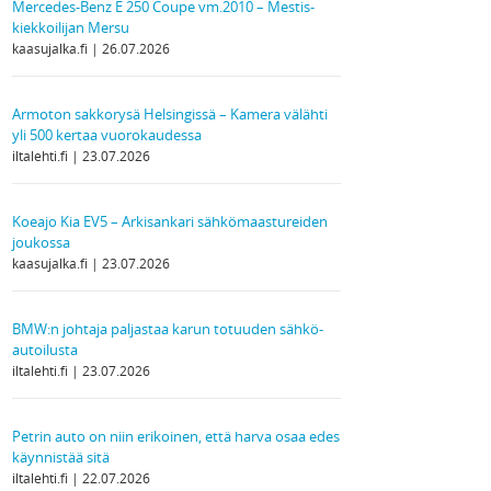
Mercedes-Benz E 250 Coupe vm.2010 – Mestis-
kiekkoilijan Mersu
kaasujalka.fi
26.07.2026
Armoton sakkorysä Helsingissä – Kamera välähti
yli 500 kertaa vuorokaudessa
iltalehti.fi
23.07.2026
Koeajo Kia EV5 – Arkisankari sähkömaastureiden
joukossa
kaasujalka.fi
23.07.2026
BMW:n johtaja paljastaa karun totuuden sähkö­
autoilusta
iltalehti.fi
23.07.2026
Petrin auto on niin erikoinen, että harva osaa edes
käynnistää sitä
iltalehti.fi
22.07.2026