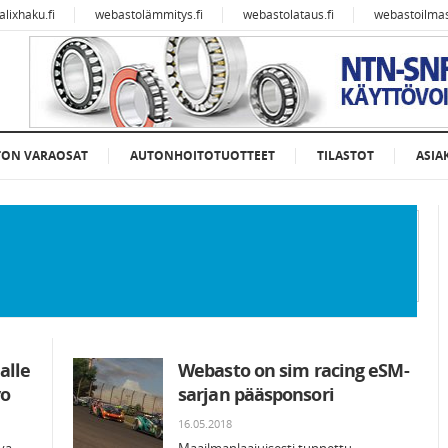
alixhaku.fi
webastolämmitys.fi
webastolataus.fi
webastoilmast
TON VARAOSAT
AUTONHOITOTUOTTEET
TILASTOT
ASIA
alle
Webasto on sim racing eSM-
vo
sarjan pääsponsori
16.05.2018