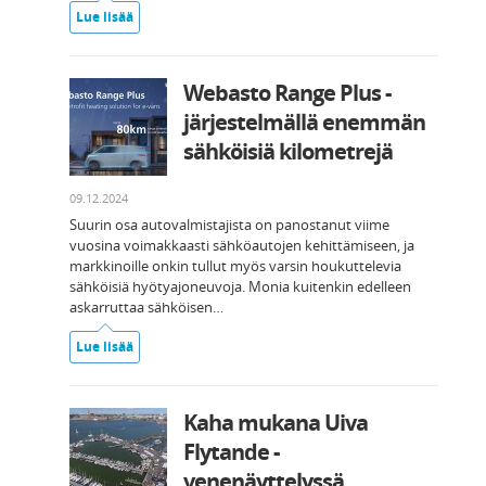
Lue lisää
Webasto Range Plus -
järjestelmällä enemmän
sähköisiä kilometrejä
09.12.2024
Suurin osa autovalmistajista on panostanut viime
vuosina voimakkaasti sähköautojen kehittämiseen, ja
markkinoille onkin tullut myös varsin houkuttelevia
sähköisiä hyötyajoneuvoja. Monia kuitenkin edelleen
askarruttaa sähköisen…
Lue lisää
Kaha mukana Uiva
Flytande -
venenäyttelyssä