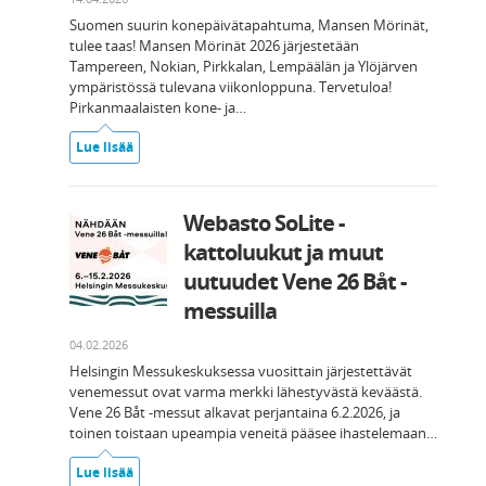
Suomen suurin konepäivätapahtuma, Mansen Mörinät,
tulee taas! Mansen Mörinät 2026 järjestetään
Tampereen, Nokian, Pirkkalan, Lempäälän ja Ylöjärven
ympäristössä tulevana viikonloppuna. Tervetuloa!
Pirkanmaalaisten kone- ja…
Lue lisää
Webasto SoLite -
kattoluukut ja muut
uutuudet Vene 26 Båt -
messuilla
04.02.2026
Helsingin Messukeskuksessa vuosittain järjestettävät
venemessut ovat varma merkki lähestyvästä keväästä.
Vene 26 Båt -messut alkavat perjantaina 6.2.2026, ja
toinen toistaan upeampia veneitä pääsee ihastelemaan…
Lue lisää