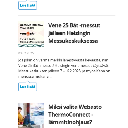
Lue lisää
Vene 25 Båt -messut
jälleen Helsingin
Messukeskuksessa
03.02.2025
Jos jokin on varma merkki lähestyvästä keväästä, niin
Vene 25 Båt -messut! Helsingin venemessut täyttävät
Messukeskuksen jälleen 7.–16.2.2025, ja myös Kaha on
menossa mukana.…
Lue lisää
Miksi valita Webasto
ThermoConnect -
lämmitinohjaus?