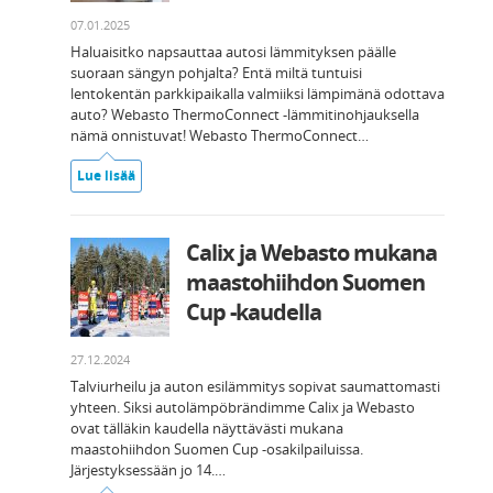
07.01.2025
Haluaisitko napsauttaa autosi lämmityksen päälle
suoraan sängyn pohjalta? Entä miltä tuntuisi
lentokentän parkkipaikalla valmiiksi lämpimänä odottava
auto? Webasto ThermoConnect -lämmitinohjauksella
nämä onnistuvat! Webasto ThermoConnect…
Lue lisää
Calix ja Webasto mukana
maastohiihdon Suomen
Cup -kaudella
27.12.2024
Talviurheilu ja auton esilämmitys sopivat saumattomasti
yhteen. Siksi autolämpöbrändimme Calix ja Webasto
ovat tälläkin kaudella näyttävästi mukana
maastohiihdon Suomen Cup -osakilpailuissa.
Järjestyksessään jo 14.…