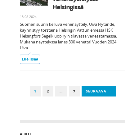
Helsingissä
13.08.2024
Suomen suurin kelluva venenäyttely, Uiva Flytande,
käynnistyy torstaina Helsingin Vattuniemessä HSK
Helsingfors Segelklubb ry:n tilavassa venesatamassa.
Mukana näyttelyssä lähes 300 venettä! Vuoden 2024
Uiva…
Lue lisää
1
2
…
7
SEURAAVA →
AIHEET