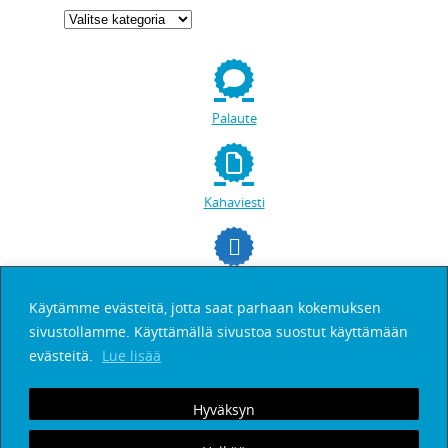
Palaute
Kahaviesti
facebookissa
Käytämme evästeitä, jotta saat parhaan kokemuksen
sivustollamme. Käyttämällä sivustoa suostut käyttämään
Etsi
evästeitä.
Lue lisää
Hyväksyn
Tilaa Kahaviesti
Palaute
Henkilötietojen suoja