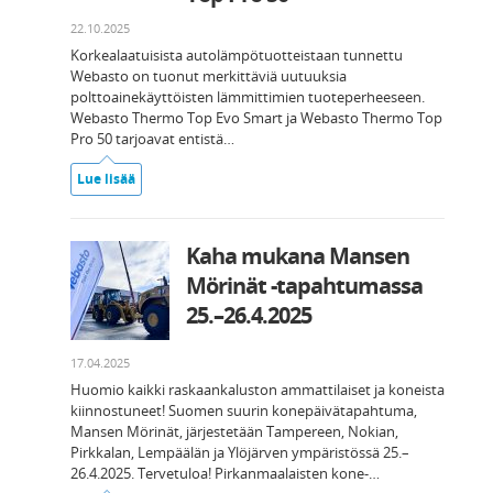
22.10.2025
Korkealaatuisista autolämpötuotteistaan tunnettu
Webasto on tuonut merkittäviä uutuuksia
polttoainekäyttöisten lämmittimien tuoteperheeseen.
Webasto Thermo Top Evo Smart ja Webasto Thermo Top
Pro 50 tarjoavat entistä…
Lue lisää
Kaha mukana Mansen
Mörinät -tapahtumassa
25.–26.4.2025
17.04.2025
Huomio kaikki raskaankaluston ammattilaiset ja koneista
kiinnostuneet! Suomen suurin konepäivätapahtuma,
Mansen Mörinät, järjestetään Tampereen, Nokian,
Pirkkalan, Lempäälän ja Ylöjärven ympäristössä 25.–
26.4.2025. Tervetuloa! Pirkanmaalaisten kone-…