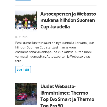
Autoexperten ja Webasto
mukana hiihdon Suomen
Cup -kaudella
05.11.2025
Penkkiurheilun talvikausi on nyt kunnolla korkattu, kun
hiihdon Suomen Cup starttasi marraskuun
ensimmäisenä viikonloppuna Vuokatissa. Kuten moni
varmasti huomasikin, Autoexperten ja Webasto ovat
tällä…
Lue lisää
Uudet Webasto-
lämmittimet: Thermo
Top Evo Smart ja Thermo
Top Pro 50