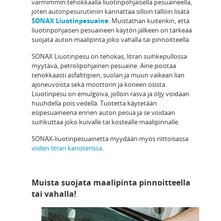
varmimmin tehokkaalla liuotinpohjaisella pesuaineella,
joten autonpesurutiiniin kannattaa silloin tällöin lisätä
SONAX Liuotinpesuaine
. Muistathan kuitenkin, että
liuotinpohjaisen pesuaineen käytön jälkeen on tärkeää
suojata auton maalipinta joko vahalla tai pinnoitteella.
SONAX Liuotinpesu on tehokas, litran suihkepullossa
myytävä, petrolipohjainen pesuaine. Aine poistaa
tehokkaasti asfalttipien, suolan ja muun vaikean lian
ajoneuvoista sekä moottorin ja koneen osista.
Liuotinpesu on emulgoiva, jolloin rasva ja öljy voidaan
huuhdella pois vedellä. Tuotetta käytetään
esipesuaineena ennen auton pesua ja se voidaan
suihkuttaa joko kuivalle tai kostealle maalipinnalle.
SONAX-liuotinpesuainetta myydään myös riittoisassa
viiden litran kanisterissa
.
Muista suojata maalipinta pinnoitteella
tai vahalla!