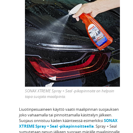
SONAX XTREME Spray + Seal -pikapinnoite on helpoin
tapa suojata maalipinta.
Liuotinpesuaineen käyttö vaatii maalipinnan suojauksen
joko vahaamalla tai pinnoittamalla käsittelyn jälkeen.
Suojaus onnistuu käden käänteessä esimerkiksi
SONAX
XTREME Spray + Seal -pikapinnoitteella
. Spray + Seal
sumutetaan pesun jälkeen suoraan märälle maalipinnalle