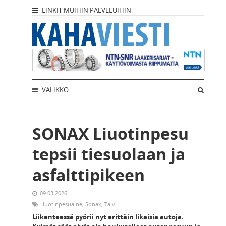
LINKIT MUIHIN PALVELUIHIN
VALIKKO
SONAX Liuotinpesu
tepsii tiesuolaan ja
asfalttipikeen
09.03.2026
liuotinpesuaine
,
Sonax
,
Talvi
Liikenteessä pyörii nyt erittäin likaisia autoja.