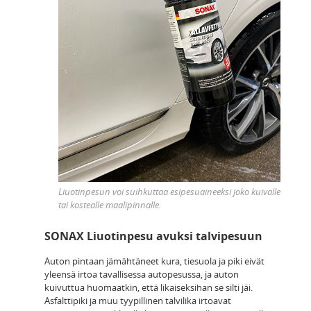
Liuotinpesun voi suihkuttaa esipesuaineeksi joko kuivalle
tai kostealle maalipinnalle.
SONAX Liuotinpesu avuksi talvipesuun
Auton pintaan jämähtäneet kura, tiesuola ja piki eivät
yleensä irtoa tavallisessa autopesussa, ja auton
kuivuttua huomaatkin, että likaiseksihan se silti jäi.
Asfalttipiki ja muu tyypillinen talvilika irtoavat