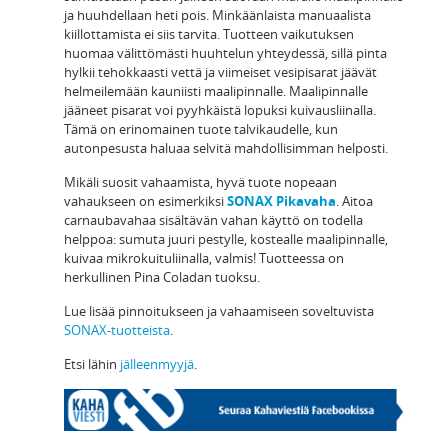
ja huuhdellaan heti pois. Minkäänlaista manuaalista
kiillottamista ei siis tarvita. Tuotteen vaikutuksen
huomaa välittömästi huuhtelun yhteydessä, sillä pinta
hylkii tehokkaasti vettä ja viimeiset vesipisarat jäävät
helmeilemään kauniisti maalipinnalle. Maalipinnalle
jääneet pisarat voi pyyhkäistä lopuksi kuivausliinalla.
Tämä on erinomainen tuote talvikaudelle, kun
autonpesusta haluaa selvitä mahdollisimman helposti.
Mikäli suosit vahaamista, hyvä tuote nopeaan
vahaukseen on esimerkiksi
SONAX Pikavaha
. Aitoa
carnaubavahaa sisältävän vahan käyttö on todella
helppoa: sumuta juuri pestylle, kostealle maalipinnalle,
kuivaa mikrokuituliinalla, valmis! Tuotteessa on
herkullinen Pina Coladan tuoksu.
Lue lisää pinnoitukseen ja vahaamiseen soveltuvista
SONAX-tuotteista
.
Etsi lähin
jälleenmyyjä
.