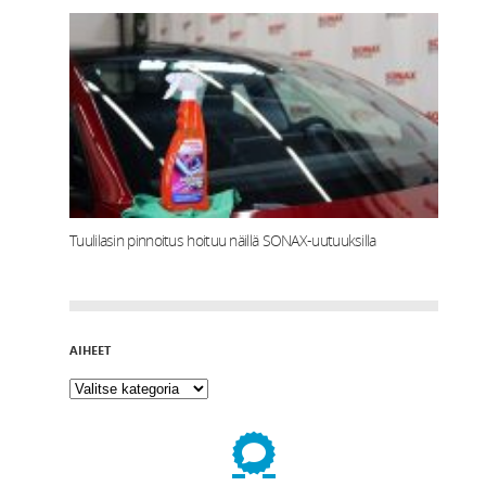
Tuulilasin pinnoitus hoituu näillä SONAX-uutuuksilla
AIHEET