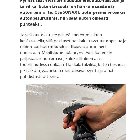
Kylmät säät eivät ole houkutelleet autonpesuun ja
talvilika, kuten tiesuola, on hankala saada irti
auton pinnoilta. Ota SONAX Liuotinpesuaine osaksi
autonpesurutiinia, niin saat auton oikeasti
puhtaaksi.
Talvella autoja tulee pestyä harvemmin kuin
kesäkaudella, sillä pakkaset hankaloittavat autonpesua ja
teiden suolaus tai kurakelit likaavat auton heti
uudestaan. Maaliskuun lisääntynyt valo kuitenkin
paljastaa armottomasti, kuinka likainen auto
todellisuudessa onkaan. Hankala talvilika, kuten tiesuola,
piki ja kura, vaatii kuitenkin kärsivällisyyttä ja omat
puhdistustuotteensa.