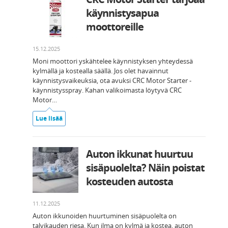
käynnistysapua
moottoreille
15.12.2025
Moni moottori yskähtelee käynnistyksen yhteydessä
kylmällä ja kostealla säällä. Jos olet havainnut
käynnistysvaikeuksia, ota avuksi CRC Motor Starter -
käynnistysspray. Kahan valikoimasta löytyvä CRC
Motor…
Lue lisää
Auton ikkunat huurtuu
sisäpuolelta? Näin poistat
kosteuden autosta
11.12.2025
Auton ikkunoiden huurtuminen sisäpuolelta on
talvikauden riesa. Kun ilma on kylmä ja kostea, auton