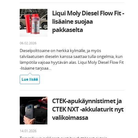
Liqui Moly Diesel Flow Fit -
lisäaine suojaa
pakkaselta
06.02.2026
Dieselpolttoaine on herkkä kylmälle, ja myös
talvilaatuisen dieselin kanssa saattaa tulla ongelmia, kun
lämpötila vajoaa hyytävän alas. Liqui Moly Diesel Flow Fit
-lisäaine tarjoaa…
Lue lisää
CTEK-apukäynnistimet ja
CTEK NXT -akkulaturit nyt
valikoimassa
14.01.2026