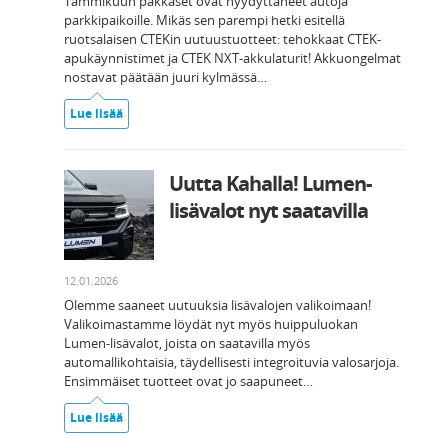
Tammikuun pakkaset ovat hyydyttäneet autoja
parkkipaikoille. Mikäs sen parempi hetki esitellä
ruotsalaisen CTEKin uutuustuotteet: tehokkaat CTEK-
apukäynnistimet ja CTEK NXT-akkulaturit! Akkuongelmat
nostavat päätään juuri kylmässä…
Lue lisää
Uutta Kahalla! Lumen-
lisävalot nyt saatavilla
12.01.2026
Olemme saaneet uutuuksia lisävalojen valikoimaan!
Valikoimastamme löydät nyt myös huippuluokan
Lumen-lisävalot, joista on saatavilla myös
automallikohtaisia, täydellisesti integroituvia valosarjoja.
Ensimmäiset tuotteet ovat jo saapuneet…
Lue lisää