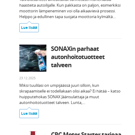
haasteita autoilijalle. Kun pakkasta on paljon, esimerkiksi
moottorin lämpeneminen voi olla aikaavievä prosessi.
Helppo ja edullinen tapa suojata moottoria kylmältä…
Lue lisää
SONAXin parhaat
autonhoitotuotteet
talveen
23.12.2025
Miksi tuulilasi on umpijäässä juuri silloin, kun
skrapaamiselle ei todellakaan olisi aikaa? Ei hätää – katso
huipputehokas SONAX Jäänsulattaja ja muut
autonhoitotuotteet talveen. Lunta,…
Lue lisää
CRC Motor Starter tarjoaa