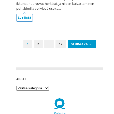
ikkunat huurtuvat herkästi, ja niiden kuivattaminen
puhaltimilla voi viedä useita…
Lue lisää
1
2
…
12
SEURAAVA →
AIHEET
Palaute