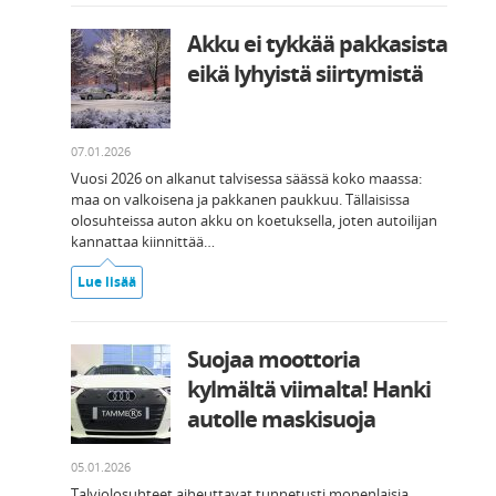
Akku ei tykkää pakkasista
eikä lyhyistä siirtymistä
07.01.2026
Vuosi 2026 on alkanut talvisessa säässä koko maassa:
maa on valkoisena ja pakkanen paukkuu. Tällaisissa
olosuhteissa auton akku on koetuksella, joten autoilijan
kannattaa kiinnittää…
Lue lisää
Suojaa moottoria
kylmältä viimalta! Hanki
autolle maskisuoja
05.01.2026
Talviolosuhteet aiheuttavat tunnetusti monenlaisia