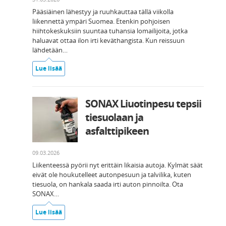
Pääsiäinen lähestyy ja ruuhkauttaa tällä viikolla
liikennettä ympäri Suomea. Etenkin pohjoisen
hiihtokeskuksiin suuntaa tuhansia lomailijoita, jotka
haluavat ottaa ilon irti keväthangista. Kun reissuun
lähdetään…
Lue lisää
SONAX Liuotinpesu tepsii
tiesuolaan ja
asfalttipikeen
09.03.2026
Liikenteessä pyörii nyt erittäin likaisia autoja. Kylmät säät
eivät ole houkutelleet autonpesuun ja talvilika, kuten
tiesuola, on hankala saada irti auton pinnoilta. Ota
SONAX…
Lue lisää