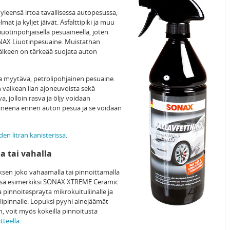
 yleensä irtoa tavallisessa autopesussa,
at ja kyljet jäivät. Asfalttipiki ja muu
iuotinpohjaisella pesuaineella, joten
SONAX Liuotinpesuaine. Muistathan
jälkeen on tärkeää suojata auton
a myytävä, petrolipohjainen pesuaine.
n vaikean lian ajoneuvoista sekä
 jolloin rasva ja öljy voidaan
aineena ennen auton pesua ja se voidaan
iden litran kanisterissa
.
a tai vahalla
ksen joko vahaamalla tai pinnoittamalla
essä esimerkiksi SONAX XTREME Ceramic
 pinnoitesprayta mikrokuituliinalle ja
alipinnalle. Lopuksi pyyhi ainejäämät
in, voit myös kokeilla pinnoitusta
teella
.