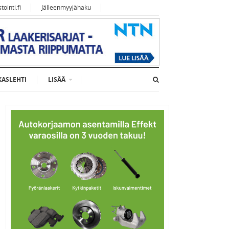
ointi.fi
Jälleenmyyjähaku
KASLEHTI
LISÄÄ