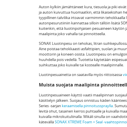
Auton kylkiin jämähtäneet kura, tiesuola ja piki eivät
ja auton kuivuttua huomaatkin, että likaiseksihan helm
tyypillinen talvilika irtoavat varmimmin tehokkaalla l
autonpesurutiiniin kannattaa silloin tällöin lisätä 
kuitenkin, että liuotinpohjaisen pesuaineen käytön 
maalipinta joko vahalla tai pinnoitteella.
SONAX Liuotinpesu on tehokas, litran suihkepulloss
Aine poistaa tehokkaasti asfalttipien, suolan ja muu
moottorin ja koneen osista. Liuotinpesu on emulgoiva,
huuhdella pois vedellä. Tuotetta käytetään esipesu
suihkuttaa joko kuivalle tai kostealle maalipinnalle.
Liuotinpesuainetta on saatavilla myös riittoisassa
vi
Muista suojata maalipinta pinnoitteell
Liuotinpesuaineen käyttö vaatii maalipinnan suojau
käsittelyn jälkeen. Suojaus onnistuu käden käänte
Series -sarjan
keraamisella pinnoitusspraylla
. Sumuta
levitä ohut, tasainen kerros puhtaalle ja kuivalla ma
kuivalla mikrokuituliinalla. Mikäli sinulla on vaahdot
kätevällä
SONAX XTREME Foam + Seal -vaahtopinnoit