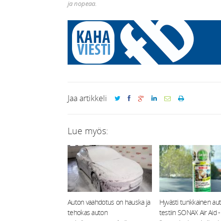
ja nopeaa.
Jaa artikkeli
Lue myös:
Auton vaahdotus on hauska ja
Hyvästi tunkkainen aut
tehokas auton
testiin SONAX Air Aid -