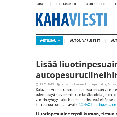
kaha.fi
autoluettelo.fi
autolämpö.fi
c
ETUSIVU
AUTON VARUSTEET
AU
Lisää liuotinpesuai
autopesurutiineihi
13.02.2023
kuminhoitoaine
,
liuotinpesuaine
,
Sonax
Kuluva talvi on ollut säiden puolesta erittäin vaihtele
tulee pestyä harvemmin kuin kesäkaudella, joten teil
viimein ryhtyy, tulee huomanneeksi, että eihän se pu
kun pesuun otetaan avuksi
SONAX Liuotinpesuaine
.
Liuotinpesuaine tepsii kuraan, tiesuol