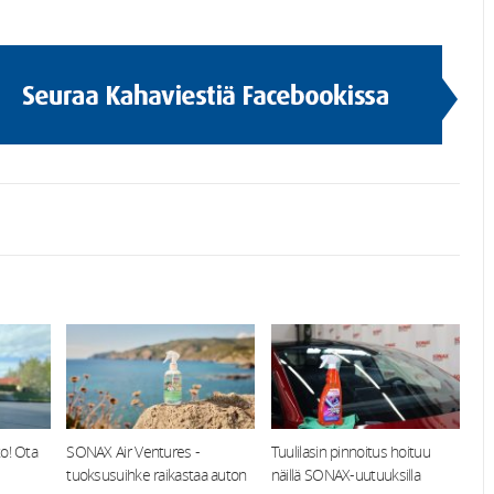
o! Ota
SONAX Air Ventures -
Tuulilasin pinnoitus hoituu
tuoksusuihke raikastaa auton
näillä SONAX-uutuuksilla