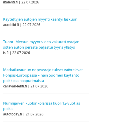
iltalehti.fi
22.07.2026
Käytettyjen autojen myynti kääntyi laskuun
autobild.fi
22.07.2026
Tuonti-Mersun myyntivideo vakuutti ostajan –
sitten auton perästä paljastui tyyris yllätys
is.fi
22.07.2026
Matkailuvaunun nopeusrajoitukset vaihtelevat
Pohjois-Euroopassa – näin Suomen käytäntö
poikkeaa naapurimaista
caravan-lehti.fi
21.07.2026
Nurmijärven kuolonkolarissa kuoli 12-vuotias
poika
autotoday.fi
21.07.2026