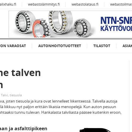
alixhaku.fi
webastolämmitys.fi
webastolataus.fi
webastoilmast
TON VARAOSAT
AUTONHOITOTUOTTEET
TILASTOT
ASIA
ne talven
n
,
Talvi
,
tiesuola
va, joten tiesuola ja kura ovat lennelleet liikenteessä. Talvella autoja
lä liikkuu nyt paljon erittäin likaisia menopelejä. Kun auton pesuun
htaaksi tunnu tulevan. Hankalasta talviliasta pääsee kuitenkin eroon,
aan ja asfalttipikeen