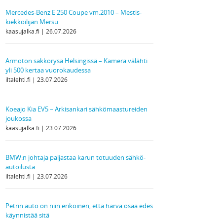
Mercedes-Benz E 250 Coupe vm.2010 – Mestis-
kiekkoilijan Mersu
kaasujalka.fi
26.07.2026
Armoton sakkorysä Helsingissä – Kamera välähti
yli 500 kertaa vuorokaudessa
iltalehti.fi
23.07.2026
Koeajo Kia EV5 – Arkisankari sähkömaastureiden
joukossa
kaasujalka.fi
23.07.2026
BMW:n johtaja paljastaa karun totuuden sähkö­
autoilusta
iltalehti.fi
23.07.2026
Petrin auto on niin erikoinen, että harva osaa edes
käynnistää sitä