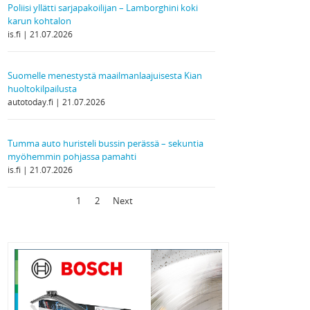
Poliisi yllätti sarjapakoilijan – Lamborghini koki
karun kohtalon
is.fi
21.07.2026
Suomelle menestystä maailmanlaajuisesta Kian
huoltokilpailusta
autotoday.fi
21.07.2026
Tumma auto huristeli bussin perässä – sekuntia
myöhemmin pohjassa pamahti
is.fi
21.07.2026
1
2
Next