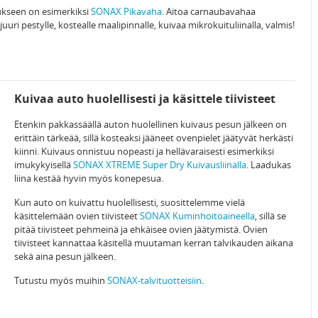
ukseen on esimerkiksi
SONAX Pikavaha
. Aitoa carnaubavahaa
uri pestylle, kostealle maalipinnalle, kuivaa mikrokuituliinalla, valmis!
Kuivaa auto huolellisesti ja käsittele tiivisteet
Etenkin pakkassäällä auton huolellinen kuivaus pesun jälkeen on
erittäin tärkeää, sillä kosteaksi jääneet ovenpielet jäätyvät herkästi
kiinni. Kuivaus onnistuu nopeasti ja hellävaraisesti esimerkiksi
imukykyisellä
SONAX XTREME Super Dry Kuivausliinalla
. Laadukas
liina kestää hyvin myös konepesua.
Kun auto on kuivattu huolellisesti, suosittelemme vielä
käsittelemään ovien tiivisteet
SONAX Kuminhoitoaineella
, sillä se
pitää tiivisteet pehmeinä ja ehkäisee ovien jäätymistä. Ovien
tiivisteet kannattaa käsitellä muutaman kerran talvikauden aikana
sekä aina pesun jälkeen.
Tutustu myös muihin
SONAX-talvituotteisiin
.