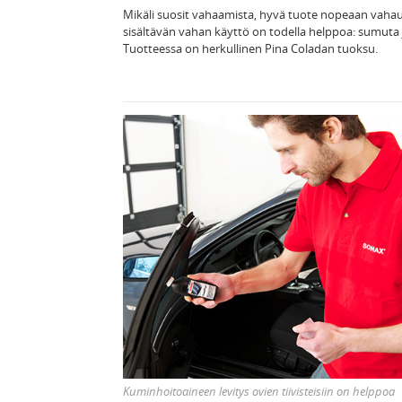
Mikäli suosit vahaamista, hyvä tuote nopeaan vaha
sisältävän vahan käyttö on todella helppoa: sumuta ju
Tuotteessa on herkullinen Pina Coladan tuoksu.
Kuminhoitoaineen levitys ovien tiivisteisiin on helppoa