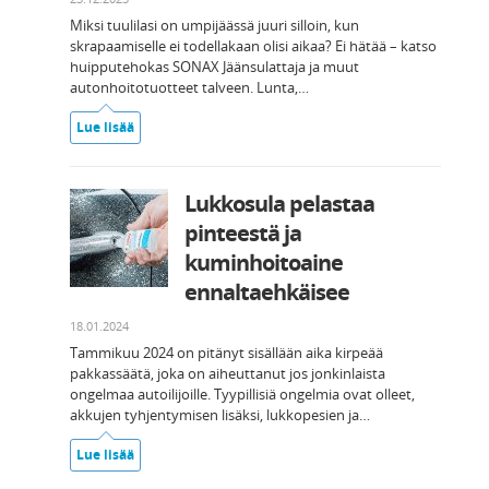
Miksi tuulilasi on umpijäässä juuri silloin, kun
skrapaamiselle ei todellakaan olisi aikaa? Ei hätää – katso
huipputehokas SONAX Jäänsulattaja ja muut
autonhoitotuotteet talveen. Lunta,…
Lue lisää
Lukkosula pelastaa
pinteestä ja
kuminhoitoaine
ennaltaehkäisee
18.01.2024
Tammikuu 2024 on pitänyt sisällään aika kirpeää
pakkassäätä, joka on aiheuttanut jos jonkinlaista
ongelmaa autoilijoille. Tyypillisiä ongelmia ovat olleet,
akkujen tyhjentymisen lisäksi, lukkopesien ja…
Lue lisää