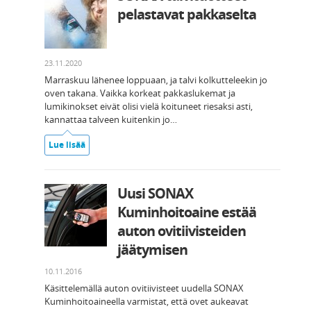
pelastavat pakkaselta
23.11.2020
Marraskuu lähenee loppuaan, ja talvi kolkutteleekin jo
oven takana. Vaikka korkeat pakkaslukemat ja
lumikinokset eivät olisi vielä koituneet riesaksi asti,
kannattaa talveen kuitenkin jo…
Lue lisää
Uusi SONAX
Kuminhoitoaine estää
auton ovitiivisteiden
jäätymisen
10.11.2016
Käsittelemällä auton ovitiivisteet uudella SONAX
Kuminhoitoaineella varmistat, että ovet aukeavat