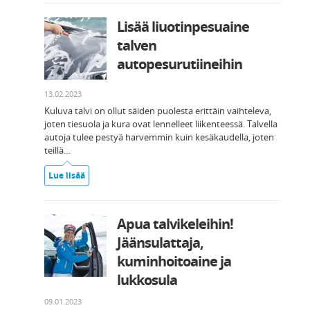
Lisää liuotinpesuaine
talven
autopesurutiineihin
13.02.2023
Kuluva talvi on ollut säiden puolesta erittäin vaihteleva,
joten tiesuola ja kura ovat lennelleet liikenteessä. Talvella
autoja tulee pestyä harvemmin kuin kesäkaudella, joten
teillä…
Lue lisää
Apua talvikeleihin!
Jäänsulattaja,
kuminhoitoaine ja
lukkosula
09.01.2023