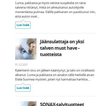
Lunta, pakkasta ja myös vetistä suojakeliä on tänä
talvena riittänyt, mikä on aiheuttanut autoilijoille
monenlaista pulmaa. Välillä pakkanen on paukkunut niin,
että auton ovet…
Lue lisää
Jäänsulattaja on yksi
talven must have -
tuotteista
01.12.2021
Kalenterin sivu on jälleen kääntynyt, ja talvi on virallisesti
alkanut. Lunta ja pakkasta on ainakin tällä hetkellä aivan
Etelä-Suomea myöten, joten nyt kannattaa hankkia…
Lue lisää
SONAX-talvituotteet