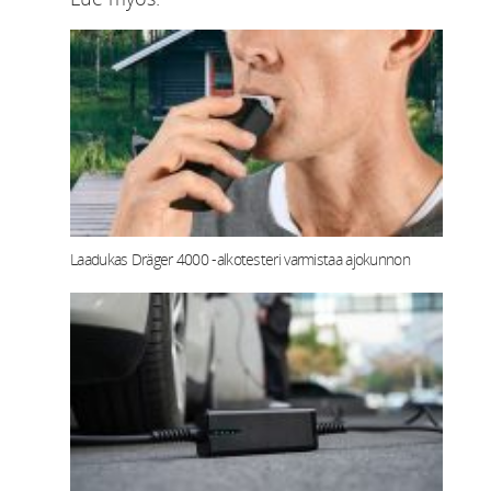
Laadukas Dräger 4000 -alkotesteri varmistaa ajokunnon