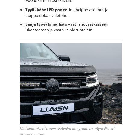
modernilla LED-tekniikalla.
Tyylikkäät LED-paneelit
– helppo asennus ja
huippuluokan valoteho.
Laaja työvalomallisto
– ratkaisut raskaaseen
liikenteeseen ja vaativiin olosuhteisiin.
Mallikohtaiset Lumen-lisävalot integroituvat täydellisesti
auton maskiin.