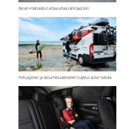
Besen-matkalaturi antaa virtaa sähköautoon
Polkupyörien ja vesiurheiluvälineiden kuljetus auton katolla