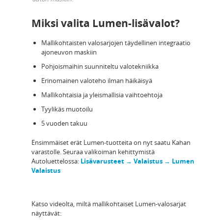
Miksi valita Lumen-lisävalot?
Mallikohtaisten valosarjojen täydellinen integraatio
ajoneuvon maskiin
Pohjoismaihin suunniteltu valotekniikka
Erinomainen valoteho ilman häikäisyä
Mallikohtaisia ja yleismallisia vaihtoehtoja
Tyylikäs muotoilu
5 vuoden takuu
Ensimmäiset erät Lumen-tuotteita on nyt saatu Kahan
varastolle. Seuraa valikoiman kehittymistä
Autoluettelossa:
Lisävarusteet → Valaistus → Lumen
Valaistus
Katso videolta, miltä mallikohtaiset Lumen-valosarjat
näyttävät: