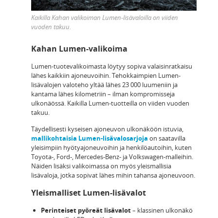
Kaikilla Kahan valikoiman Lumen-lisävaloilla on viiden
vuoden takuu.
Kahan Lumen-valikoima
Lumen-tuotevalikoimasta löytyy sopiva valaisinratkaisu
lähes kaikkiin ajoneuvoihin. Tehokkaimpien Lumen-
lisävalojen valoteho yltää lähes 23 000 luumeniin ja
kantama lähes kilometriin – ilman kompromisseja
ulkonäössä. Kaikilla Lumen-tuotteilla on viiden vuoden
takuu.
Täydellisesti kyseisen ajoneuvon ulkonäköön istuvia,
mallikohtaisia Lumen-lisävalosarjoja
on saatavilla
yleisimpiin hyötyajoneuvoihin ja henkilöautoihin, kuten
Toyota-, Ford-, Mercedes-Benz- ja Volkswagen-malleihin.
Näiden lisäksi valikoimassa on myös yleismallisia
lisävaloja, jotka sopivat lähes mihin tahansa ajoneuvoon.
Yleismalliset Lumen-lisävalot
Perinteiset pyöreät lisävalot
– klassinen ulkonäkö