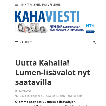
LINKIT MUIHIN PALVELUIHIN
VALIKKO
Uutta Kahalla!
Lumen-lisävalot nyt
saatavilla
12.01.2026
LED-lisävalopaneeli
,
lisävalot
,
Lumen
,
Talvi
,
uutuus
Olemme saaneet uutuuksia lisävalojen