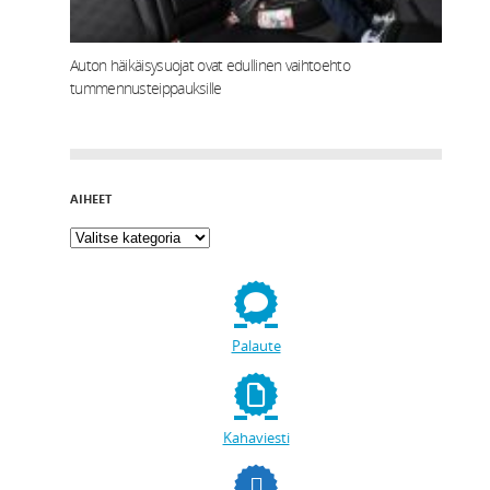
Auton häikäisysuojat ovat edullinen vaihtoehto
tummennusteippauksille
AIHEET
Palaute
Kahaviesti