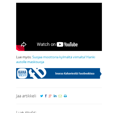
Lue myös:
Suojaa moottoria kylmältä viimalta! Hanki
autolle maskisuoja
Jaa artikkeli
Lue myös: