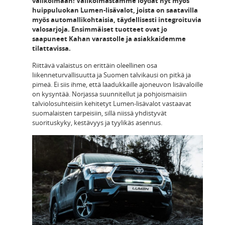
valikoimaan! Valikoimastamme löydät nyt myös
huippuluokan Lumen-lisävalot, joista on saatavilla
myös automallikohtaisia, täydellisesti integroituvia
valosarjoja. Ensimmäiset tuotteet ovat jo
saapuneet Kahan varastolle ja asiakkaidemme
tilattavissa.
Riittävä valaistus on erittäin oleellinen osa
liikenneturvallisuutta ja Suomen talvikausi on pitkä ja
pimeä. Ei siis ihme, että laadukkaille ajoneuvon lisävaloille
on kysyntää. Norjassa suunnitellut ja pohjoismaisiin
talviolosuhteisiin kehitetyt Lumen-lisävalot vastaavat
suomalaisten tarpeisiin, sillä niissä yhdistyvät
suorituskyky, kestävyys ja tyylikäs asennus.