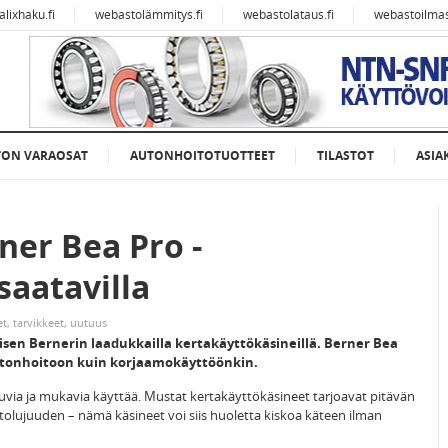
alixhaku.fi
webastolämmitys.fi
webastolataus.fi
webastoilmast
TON VARAOSAT
AUTONHOITOTUOTTEET
TILASTOT
ASIA
ner Bea Pro -
 saatavilla
et
,
tarvikkeet
,
uutuus
sen Bernerin laadukkailla kertakäyttökäsineillä. Berner Bea
 autonhoitoon kuin korjaamokäyttöönkin.
stuvia ja mukavia käyttää. Mustat kertakäyttökäsineet tarjoavat pitävän
lujuuden – nämä käsineet voi siis huoletta kiskoa käteen ilman