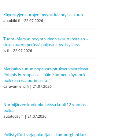
Käytettyjen autojen myynti kääntyi laskuun
autobild.fi
22.07.2026
Tuonti-Mersun myyntivideo vakuutti ostajan –
sitten auton perästä paljastui tyyris yllätys
is.fi
22.07.2026
Matkailuvaunun nopeusrajoitukset vaihtelevat
Pohjois-Euroopassa – näin Suomen käytäntö
poikkeaa naapurimaista
caravan-lehti.fi
21.07.2026
Nurmijärven kuolonkolarissa kuoli 12-vuotias
poika
autotoday.fi
21.07.2026
Poliisi yllätti sarjapakoilijan – Lamborghini koki