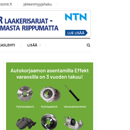
ointi.fi
Jälleenmyyjähaku
KASLEHTI
LISÄÄ