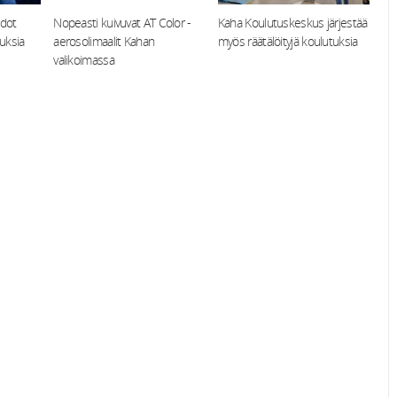
hdot
Nopeasti kuivuvat AT Color -
Kaha Koulutuskeskus järjestää
auksia
aerosolimaalit Kahan
myös räätälöityjä koulutuksia
valikoimassa