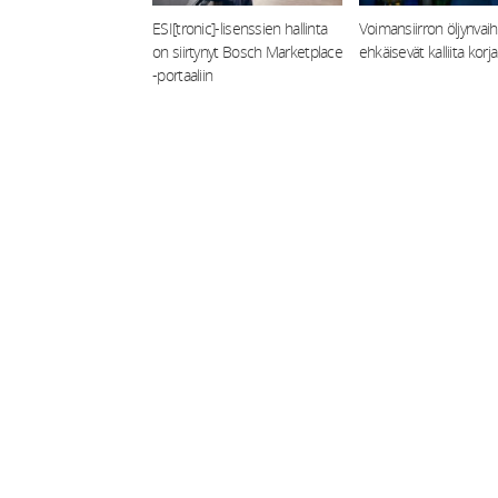
ESI[tronic]-lisenssien hallinta
Voimansiirron öljynvai
on siirtynyt Bosch Marketplace
ehkäisevät kalliita korj
-portaaliin