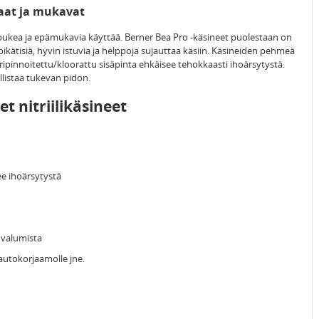
kaat ja mukavat
a pukea ja epämukavia käyttää. Berner Bea Pro -käsineet puolestaan on
ätisiä, hyvin istuvia ja helppoja sujauttaa käsiin. Käsineiden pehmeä
ipinnoitettu/kloorattu sisäpinta ehkäisee tehokkaasti ihoärsytystä.
listaa tukevan pidon.
t nitriilikäsineet
ee ihoärsytystä
 valumista
 autokorjaamolle jne.