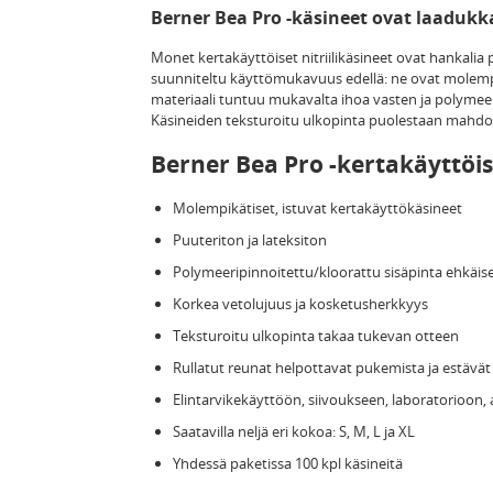
Berner Bea Pro -käsineet ovat laaduk
Monet kertakäyttöiset nitriilikäsineet ovat hankali
suunniteltu käyttömukavuus edellä: ne ovat molempik
materiaali tuntuu mukavalta ihoa vasten ja polymeer
Käsineiden teksturoitu ulkopinta puolestaan mahdol
Berner Bea Pro -kertakäyttöise
Molempikätiset, istuvat kertakäyttökäsineet
Puuteriton ja lateksiton
Polymeeripinnoitettu/kloorattu sisäpinta ehkäis
Korkea vetolujuus ja kosketusherkkyys
Teksturoitu ulkopinta takaa tukevan otteen
Rullatut reunat helpottavat pukemista ja estävät
Elintarvikekäyttöön, siivoukseen, laboratorioon,
Saatavilla neljä eri kokoa: S, M, L ja XL
Yhdessä paketissa 100 kpl käsineitä