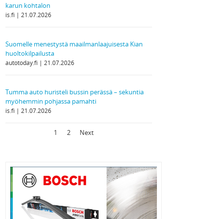
karun kohtalon
is.fi
21.07.2026
Suomelle menestystä maailmanlaajuisesta Kian
huoltokilpailusta
autotoday.fi
21.07.2026
Tumma auto huristeli bussin perässä – sekuntia
myöhemmin pohjassa pamahti
is.fi
21.07.2026
1
2
Next