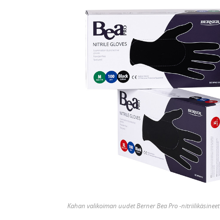
Kahan valikoiman uudet Berner Bea Pro -nitriilikäsineet 