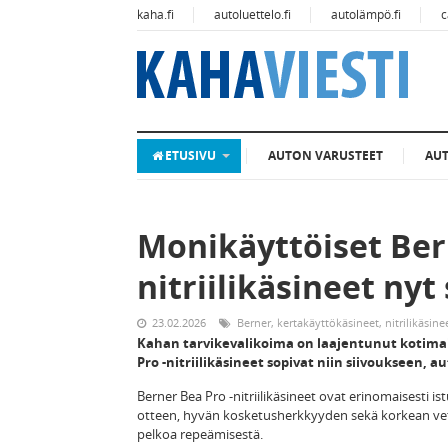
kaha.fi
autoluettelo.fi
autolämpö.fi
c
ETUSIVU
AUTON VARUSTEET
AU
Monikäyttöiset Ber
nitriilikäsineet nyt
23.02.2026
Berner
,
kertakäyttökäsineet
,
nitrilikäsine
Kahan tarvikevalikoima on laajentunut kotimai
Pro -nitriilikäsineet sopivat niin siivoukseen,
Berner Bea Pro -nitriilikäsineet ovat erinomaisesti i
otteen, hyvän kosketusherkkyyden sekä korkean veto
pelkoa repeämisestä.