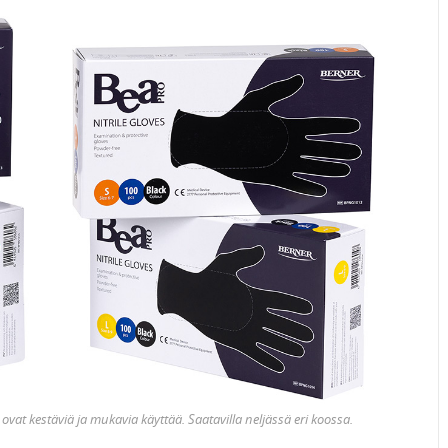
ovat kestäviä ja mukavia käyttää. Saatavilla neljässä eri koossa.