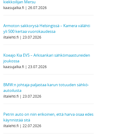
kiekkoilijan Mersu
kaasujalka.fi
26.07.2026
Armoton sakkorysä Helsingissä – Kamera välähti
yli 500 kertaa vuorokaudessa
iltalehti.fi
23.07.2026
Koeajo Kia EV5 – Arkisankari sähkömaastureiden
joukossa
kaasujalka.fi
23.07.2026
BMW:n johtaja paljastaa karun totuuden sähkö­
autoilusta
iltalehti.fi
23.07.2026
Petrin auto on niin erikoinen, että harva osaa edes
käynnistää sitä
iltalehti.fi
22.07.2026