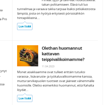
Pimeät syys- ja talvi-illat houkuttelevat
takan polttamiseen. Elävä tuli luo
tunnelmaa ja varaava takka tarjoaa lisäksi pitkäkestoista
ea
lämpöä, josta on hyötyä erityisesti pörssisähkön
hintapiikkeinä.…
a Pro
Lue lisää
Olethan huomannut
kattavan
teippivalikoimamme?
11.04.2023
tynyt
Monet asiakkaamme ovat tulleet erittäin tutuiksi
,
varaosa-, lisävaruste- ja työkaluvalikoimamme kanssa,
mutta tarvikepuolen tuotteet ovat jääneet vähemmälle
assa
huomiolle. Oletko esimerkiksi huomannut, että Kahalta
löydät…
Lue lisää