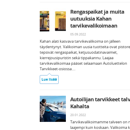
Rengaspaikat ja muita
uutuuksia Kahan
tarvikevalikoimaan
05.09.2022
Kahan alati kasvava tarvikevalikoima on jälleen
täydentynyt. Valikoiman uusia tuotteita ovat pistore
tepsivät rengaspaikat, ketjusuodatinavaimet,
kierrejousipuristin sekä tippakannu. Laajaa
tarvikevalikoimaa pääset selaamaan Autoluettelon
Tarvikkeet-osiossa.…
Lue lisää
Autoilijan tarvikkeet tal
Kahalta
20.01.2022
Tarvikevalikoimamme talveen on 
laajempi kuin koskaan. Valikoima 