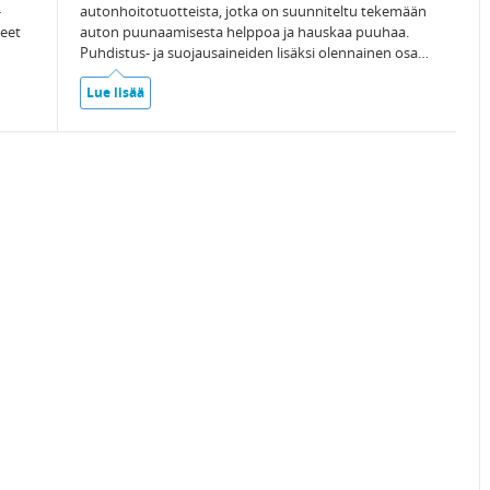
-
autonhoitotuotteista, jotka on suunniteltu tekemään
keet
auton puunaamisesta helppoa ja hauskaa puuhaa.
Puhdistus- ja suojausaineiden lisäksi olennainen osa…
Lue lisää