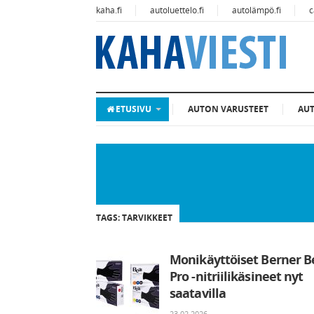
kaha.fi
autoluettelo.fi
autolämpö.fi
c
ETUSIVU
AUTON VARUSTEET
AU
TAGS: TARVIKKEET
Monikäyttöiset Berner B
Pro -nitriilikäsineet nyt
saatavilla
23.02.2026