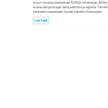
muun muassa laadukkaat KUNGS-lumiharjat, AirDry
kosteudenpoistajan sekä peitteitä ja lapioita. Tarvik
jokaiseen tarpeeseen löydät Kahalta! Kotimaiset…
Lue lisää