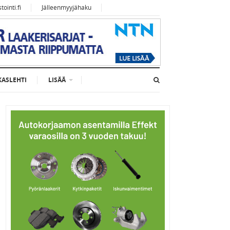
ointi.fi
Jälleenmyyjähaku
KASLEHTI
LISÄÄ