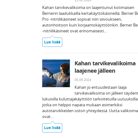
Kahan tarvikevalikoima on laajentunut kotimaisen
Bernerin laadukkailla kertakäyttökäsineillä. Berner B
Pro -nitriilikäsineet sopivat niin siivoukseen,
autonhoitoon kuin korjaamokäyttöönkin. Berner Be
-nitriilikäsineet ovat erinomaisesti…
Lue lisää
Kahan tarvikevalikoima
laajenee jälleen
05.09.2024
Kahan jo entuudestaan laaja
tarvikevalikoima on jälleen täyden
lukuisilla kuluttajakäyttöön tarkoitetuilla uutuuksilla
jotka on helppo napata mukaan esimerkiksi
autotarvikkeiden oston yhteydessä. Uutta valikoim
ovat…
Lue lisää