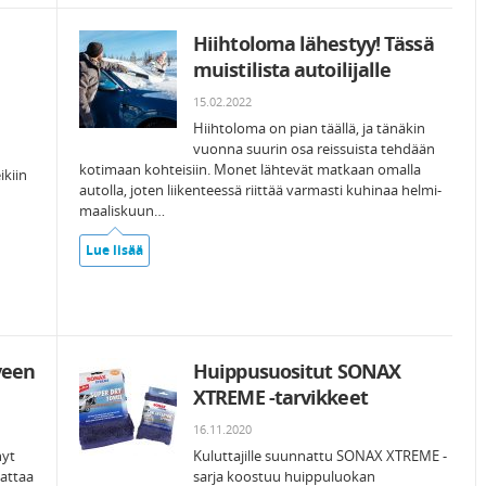
Hiihtoloma lähestyy! Tässä
muistilista autoilijalle
15.02.2022
Hiihtoloma on pian täällä, ja tänäkin
vuonna suurin osa reissuista tehdään
kotimaan kohteisiin. Monet lähtevät matkaan omalla
ikiin
autolla, joten liikenteessä riittää varmasti kuhinaa helmi-
maaliskuun…
Lue lisää
veen
Huippusuositut SONAX
XTREME -tarvikkeet
16.11.2020
nyt
Kuluttajille suunnattu SONAX XTREME -
kattaa
sarja koostuu huippuluokan