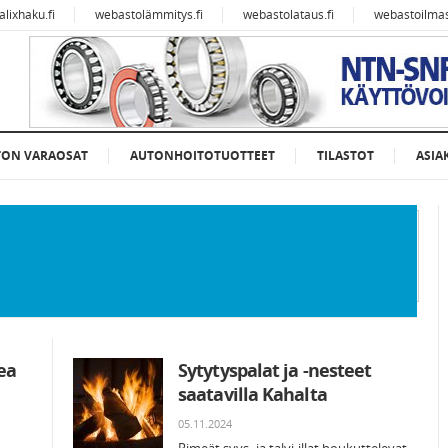
alixhaku.fi
webastolämmitys.fi
webastolataus.fi
webastoilmast
TON VARAOSAT
AUTONHOITOTUOTTEET
TILASTOT
ASIA
ea
Sytytyspalat ja -nesteet
saatavilla Kahalta
05.11.2024