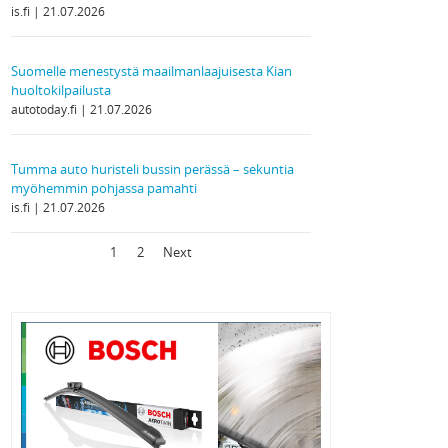
is.fi
21.07.2026
Suomelle menestystä maailmanlaajuisesta Kian
huoltokilpailusta
autotoday.fi
21.07.2026
Tumma auto huristeli bussin perässä – sekuntia
myöhemmin pohjassa pamahti
is.fi
21.07.2026
1
2
Next