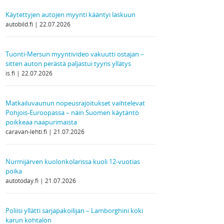
Käytettyjen autojen myynti kääntyi laskuun
autobild.fi
22.07.2026
Tuonti-Mersun myyntivideo vakuutti ostajan –
sitten auton perästä paljastui tyyris yllätys
is.fi
22.07.2026
Matkailuvaunun nopeusrajoitukset vaihtelevat
Pohjois-Euroopassa – näin Suomen käytäntö
poikkeaa naapurimaista
caravan-lehti.fi
21.07.2026
Nurmijärven kuolonkolarissa kuoli 12-vuotias
poika
autotoday.fi
21.07.2026
Poliisi yllätti sarjapakoilijan – Lamborghini koki
karun kohtalon