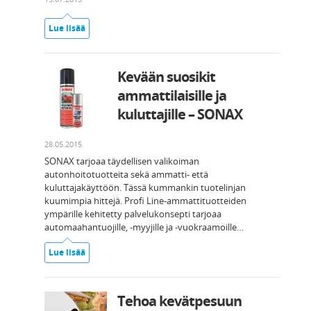
Lue lisää
Kevään suosikit
ammattilaisille ja
kuluttajille – SONAX
28.05.2015
SONAX tarjoaa täydellisen valikoiman
autonhoitotuotteita sekä ammatti- että
kuluttajakäyttöön. Tässä kummankin tuotelinjan
kuumimpia hittejä. Profi Line-ammattituotteiden
ympärille kehitetty palvelukonsepti tarjoaa
automaahantuojille, -myyjille ja -vuokraamoille…
Lue lisää
Tehoa kevätpesuun