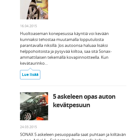
16.04.2015
Huoltoaseman konepesussa käyntiä voi kevään
kunniaksi tehostaa muutamalla lopputulosta
parantavalla niksillä. Jos autoonsa haluaa lisäksi
helppohoitoista ja pysyvää kiiltoa, saa sitä Sonax-
ammattilaisen tekemällä kovapinnoitteella. Kun
kevätaurinko…
Lue lisää
5 askeleen opas auton
kevätpesuun
24.03.2015
SONAX 5 askeleen pesuoppaalla saat puhtaan ja kiiltävän