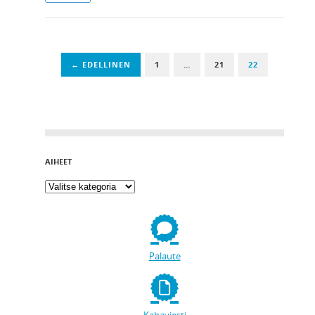
← EDELLINEN
1
…
21
22
AIHEET
Palaute