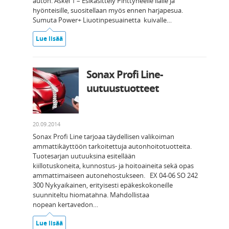
auton. Askel 1 – Esikäsittely Pinttyneelle lialle ja
hyönteisille, suositellaan myös ennen harjapesua.
Sumuta Power+ Liuotinpesuainetta kuivalle…
Lue lisää
Sonax Profi Line-
uutuustuotteet
20.09.2014
Sonax Profi Line tarjoaa täydellisen valikoiman
ammattikäyttöön tarkoitettuja autonhoitotuotteita.
Tuotesarjan uutuuksina esitellään
kiillotuskoneita, kunnostus- ja hoitoaineita sekä opas
ammattimaiseen autonehostukseen. EX 04-06 SO 242
300 Nykyaikainen, erityisesti epäkeskokoneille
suunniteltu hiomatahna. Mahdollistaa
nopean kertavedon…
Lue lisää