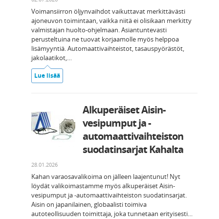
Voimansiirron öljynvaihdot vaikuttavat merkittävästi
ajoneuvon toimintaan, vaikka niitä ei olisikaan merkitty
valmistajan huolto-ohjelmaan. Asiantuntevasti
perusteltuina ne tuovat korjaamolle myös helppoa
lisämyyntiä. Automaattivaihteistot, tasauspyörästöt,
jakolaatikot,…
Lue lisää
Alkuperäiset Aisin-
vesipumput ja -
automaattivaihteiston
suodatinsarjat Kahalta
28.01.2026
Kahan varaosavalikoima on jälleen laajentunut! Nyt
löydät valikoimastamme myös alkuperäiset Aisin-
vesipumput ja -automaattivaihteiston suodatinsarjat.
Aisin on japanilainen, globaalisti toimiva
autoteollisuuden toimittaja, joka tunnetaan erityisesti…