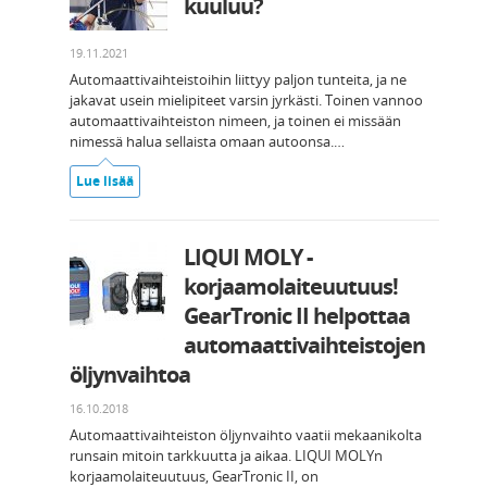
kuuluu?
19.11.2021
Automaattivaihteistoihin liittyy paljon tunteita, ja ne
jakavat usein mielipiteet varsin jyrkästi. Toinen vannoo
automaattivaihteiston nimeen, ja toinen ei missään
nimessä halua sellaista omaan autoonsa.…
Lue lisää
LIQUI MOLY -
korjaamolaiteuutuus!
GearTronic II helpottaa
automaattivaihteistojen
öljynvaihtoa
16.10.2018
Automaattivaihteiston öljynvaihto vaatii mekaanikolta
runsain mitoin tarkkuutta ja aikaa. LIQUI MOLYn
korjaamolaiteuutuus, GearTronic II, on