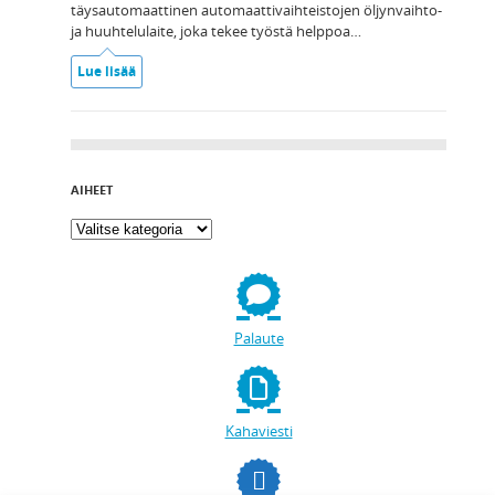
täysautomaattinen automaattivaihteistojen öljynvaihto-
ja huuhtelulaite, joka tekee työstä helppoa…
Lue lisää
AIHEET
Palaute
Kahaviesti