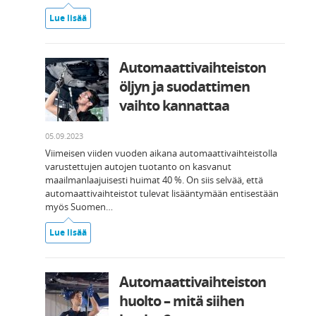
Lue lisää
Automaattivaihteiston
öljyn ja suodattimen
vaihto kannattaa
05.09.2023
Viimeisen viiden vuoden aikana automaattivaihteistolla
varustettujen autojen tuotanto on kasvanut
maailmanlaajuisesti huimat 40 %. On siis selvää, että
automaattivaihteistot tulevat lisääntymään entisestään
myös Suomen…
Lue lisää
Automaattivaihteiston
huolto – mitä siihen