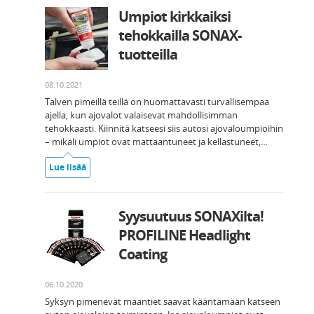
Umpiot kirkkaiksi
tehokkailla SONAX-
tuotteilla
08.10.2021
Talven pimeillä teillä on huomattavasti turvallisempaa
ajella, kun ajovalot valaisevat mahdollisimman
tehokkaasti. Kiinnitä katseesi siis autosi ajovaloumpioihin
– mikäli umpiot ovat mattaantuneet ja kellastuneet,…
Lue lisää
Syysuutuus SONAXilta!
PROFILINE Headlight
Coating
06.10.2020
Syksyn pimenevät maantiet saavat kääntämään katseen