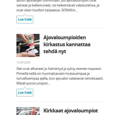
auton ajovalojen toimintaan. Jos ajovaloumpiot ovat
sameat ja kellastuneet, ne heikentävät valaisutehoa, ja
ovat siten huollon tarpeessa. SONAXin…
Lue lisää
Ajovaloumpioiden
kirkastus kannattaa
tehdä nyt
14.09.2020
Illat ovat alkaneet jo hämärtyä ja syksy etenee nopeasti.
Pimeillä teillä on huomattavasti mukavampaa ja
turvallisempaa ajella, kun ajovalot valaisevat tehokkaasti.
Mikäli autosi umpiot…
Lue lisää
Kirkkaat ajovaloumpiot