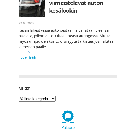
viimeistelevät auton
kesälookin
22.05.2018
Kesän lähestyessä auto pestään ja vahataan yleensä
huolella, jolloin auto kiiltää upeasti auringossa. Mutta
myös umpioiden kunto olisi syytä tarkistaa, jos halutaan
viimeisen päälle…
Lue lisää
AIHEET
Palaute