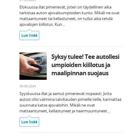
Elokuussa illat pimenevät, joten on täydellinen aika
tarkistaa auton ajovaloumpioiden kunto. Mikäli ne ovat
mattaantuneet tai kellastuneet, on tullut aika tehdä
ajovalojen kiillotus. Kun…
Lue lisää
Syksy tulee! Tee autollesi
umpioiden kiillotus ja
maalipinnan suojaus
09.09.2024
Syyskuussa illat ja aamut pimenevät nopeasti. Jotta
autosi olisi valmiina talvikauden pimeille teille, kannattaa
suunnata katse ajovaloihin. Mikäli ne ovat
mattaantuneet, kellastuneet ja naarmuuntuneet…
Lue lisää