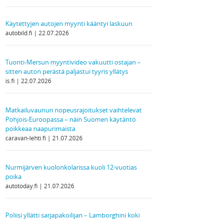
Käytettyjen autojen myynti kääntyi laskuun
autobild.fi
22.07.2026
Tuonti-Mersun myyntivideo vakuutti ostajan –
sitten auton perästä paljastui tyyris yllätys
is.fi
22.07.2026
Matkailuvaunun nopeusrajoitukset vaihtelevat
Pohjois-Euroopassa – näin Suomen käytäntö
poikkeaa naapurimaista
caravan-lehti.fi
21.07.2026
Nurmijärven kuolonkolarissa kuoli 12-vuotias
poika
autotoday.fi
21.07.2026
Poliisi yllätti sarjapakoilijan – Lamborghini koki