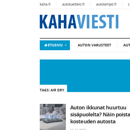
kaha.fi
autoluettelo.fi
autolämpö.fi
c
ETUSIVU
AUTON VARUSTEET
AU
TAGS: AIR DRY
Auton ikkunat huurtuu
sisäpuolelta? Näin poist
kosteuden autosta
11.12.2025