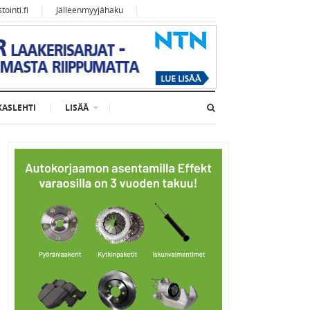
ointi.fi
Jälleenmyyjähaku
KASLEHTI
LISÄÄ