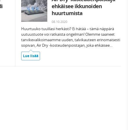
i
ehkäisee ikkunoiden
huurtumista
08.10.2020
Huurtuuko tuulilasi herkästi? Ei hätää – tämä näppärä
uutuustuote voi ratkaista ongelman! Olemme saaneet
tarvikevalikoimaamme uuden, talvikauteen erinomaisesti
sopivan, Air Dry -kosteudenpoistajan, joka ehkäisee…
Lue lisää