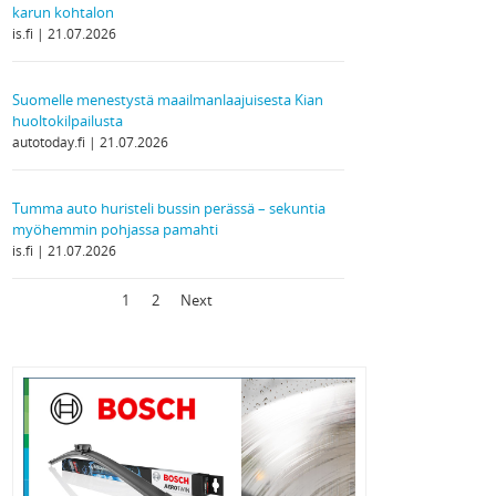
karun kohtalon
is.fi
21.07.2026
Suomelle menestystä maailmanlaajuisesta Kian
huoltokilpailusta
autotoday.fi
21.07.2026
Tumma auto huristeli bussin perässä – sekuntia
myöhemmin pohjassa pamahti
is.fi
21.07.2026
1
2
Next