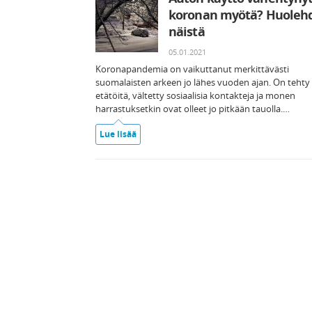
koronan myötä? Huolehd
näistä
05.01.2021
Koronapandemia on vaikuttanut merkittävästi
suomalaisten arkeen jo lähes vuoden ajan. On tehty
etätöitä, vältetty sosiaalisia kontakteja ja monen
harrastuksetkin ovat olleet jo pitkään tauolla.…
Lue lisää