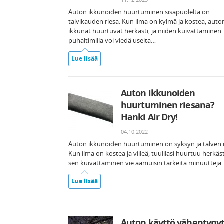
Auton ikkunoiden huurtuminen sisäpuolelta on
talvikauden riesa. Kun ilma on kylmä ja kostea, auto
ikkunat huurtuvat herkästi, ja niiden kuivattaminen
puhaltimilla voi viedä useita…
Lue lisää
Auton ikkunoiden
huurtuminen riesana?
Hanki Air Dry!
04.10.2022
Auton ikkunoiden huurtuminen on syksyn ja talven r
Kun ilma on kostea ja viileä, tuulilasi huurtuu herkäst
sen kuivattaminen vie aamuisin tärkeitä minuutteja
Lue lisää
Auton käyttö vähentyny