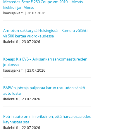
Mercedes-Benz E 250 Coupe vm.2010 – Mestis-
kiekkoilijan Mersu
kaasujalka.fi
26.07.2026
Armoton sakkorysä Helsingissä – Kamera välähti
yli 500 kertaa vuorokaudessa
iltalehti.fi
23.07.2026
Koeajo Kia EV5 – Arkisankari sähkömaastureiden
joukossa
kaasujalka.fi
23.07.2026
BMW:n johtaja paljastaa karun totuuden sähkö­
autoilusta
iltalehti.fi
23.07.2026
Petrin auto on niin erikoinen, että harva osaa edes
käynnistää sitä
iltalehti.fi
22.07.2026