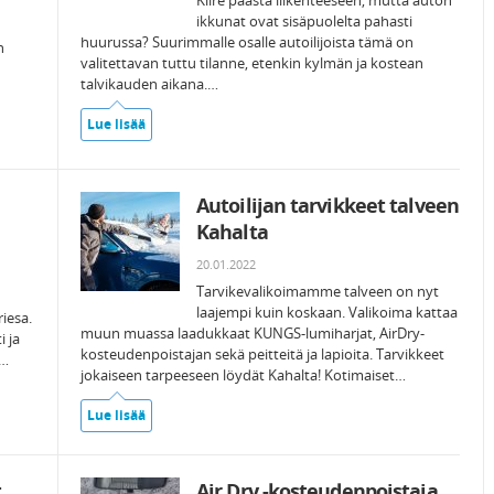
Kiire päästä liikenteeseen, mutta auton
ikkunat ovat sisäpuolelta pahasti
huurussa? Suurimmalle osalle autoilijoista tämä on
n
valitettavan tuttu tilanne, etenkin kylmän ja kostean
talvikauden aikana.…
Lue lisää
Autoilijan tarvikkeet talveen
Kahalta
20.01.2022
Tarvikevalikoimamme talveen on nyt
laajempi kuin koskaan. Valikoima kattaa
iesa.
muun muassa laadukkaat KUNGS-lumiharjat, AirDry-
i ja
kosteudenpoistajan sekä peitteitä ja lapioita. Tarvikkeet
.…
jokaiseen tarpeeseen löydät Kahalta! Kotimaiset…
Lue lisää
t
Air Dry -kosteudenpoistaja