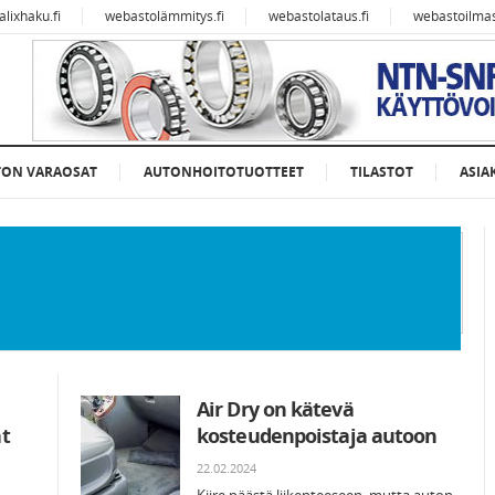
alixhaku.fi
webastolämmitys.fi
webastolataus.fi
webastoilmast
TON VARAOSAT
AUTONHOITOTUOTTEET
TILASTOT
ASIA
Air Dry on kätevä
at
kosteudenpoistaja autoon
22.02.2024