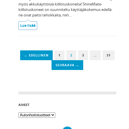
myös akkukäyttöisiä kiillotuskoneita! ShineMate-
kiillotuskoneet on suunniteltu käyttäjäkokemus edellä:
ne ovat paitsi tehokkaita, niin…
Lue lisää
← EDELLINEN
1
2
3
…
31
SEURAAVA →
AIHEET