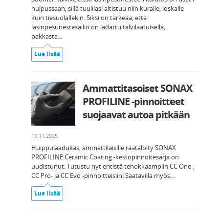
huipussaan, sillä tuulilasi altistuu niin kuralle, loskalle
kuin tiesuolallekin. Siksi on tärkeää, että
lasinpesunestesäiliö on ladattu talvilaatuisella,
pakkasta…
Lue lisää
Ammattitasoiset SONAX
PROFILINE -pinnoitteet
suojaavat autoa pitkään
19.11.2025
Huippulaadukas, ammattilaisille räätälöity SONAX
PROFILINE Ceramic Coating -kestopinnoitesarja on
uudistunut. Tutustu nyt entistä tehokkaampiin CC One-,
CC Pro- ja CC Evo -pinnoitteisiin! Saatavilla myös…
Lue lisää