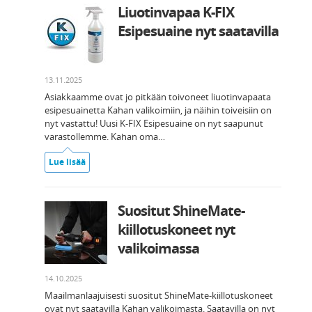
Liuotinvapaa K-FIX
Esipesuaine nyt saatavilla
13.11.2025
Asiakkaamme ovat jo pitkään toivoneet liuotinvapaata
esipesuainetta Kahan valikoimiin, ja näihin toiveisiin on
nyt vastattu! Uusi K-FIX Esipesuaine on nyt saapunut
varastollemme. Kahan oma…
Lue lisää
Suositut ShineMate-
kiillotuskoneet nyt
valikoimassa
14.10.2025
Maailmanlaajuisesti suositut ShineMate-kiillotuskoneet
ovat nyt saatavilla Kahan valikoimasta. Saatavilla on nyt