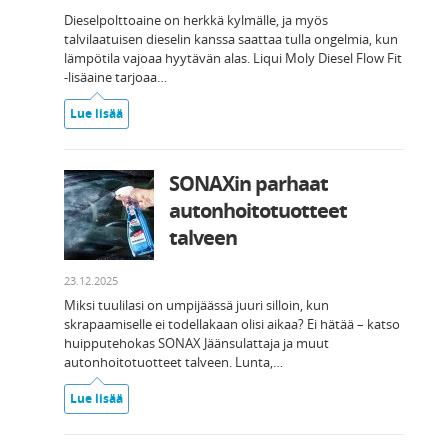
Dieselpolttoaine on herkkä kylmälle, ja myös
talvilaatuisen dieselin kanssa saattaa tulla ongelmia, kun
lämpötila vajoaa hyytävän alas. Liqui Moly Diesel Flow Fit
-lisäaine tarjoaa…
Lue lisää
SONAXin parhaat
autonhoitotuotteet
talveen
23.12.2025
Miksi tuulilasi on umpijäässä juuri silloin, kun
skrapaamiselle ei todellakaan olisi aikaa? Ei hätää – katso
huipputehokas SONAX Jäänsulattaja ja muut
autonhoitotuotteet talveen. Lunta,…
Lue lisää