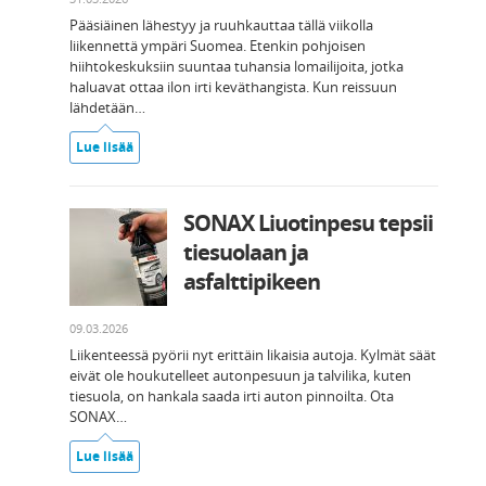
Pääsiäinen lähestyy ja ruuhkauttaa tällä viikolla
liikennettä ympäri Suomea. Etenkin pohjoisen
hiihtokeskuksiin suuntaa tuhansia lomailijoita, jotka
haluavat ottaa ilon irti keväthangista. Kun reissuun
lähdetään…
Lue lisää
SONAX Liuotinpesu tepsii
tiesuolaan ja
asfalttipikeen
09.03.2026
Liikenteessä pyörii nyt erittäin likaisia autoja. Kylmät säät
eivät ole houkutelleet autonpesuun ja talvilika, kuten
tiesuola, on hankala saada irti auton pinnoilta. Ota
SONAX…
Lue lisää