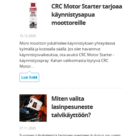
CRC Motor Starter tarjoaa
käynnistysapua
moottoreille
15.12.2025
Moni moottori yskähtelee käynnistyksen yhteydessä
kylmällä ja kostealla säällä. Jos olet havainnut
käynnistysvaikeuksia, ota avuksi CRC Motor Starter -
käynnistysspray. Kahan valikoimasta löytyvä CRC
Motor…
Lue lisää
Miten valita
lasinpesuneste
talvikäyttöön?
27.11.2025
Suomen talvikeleissä lasinpesunesteen kulutus on usein