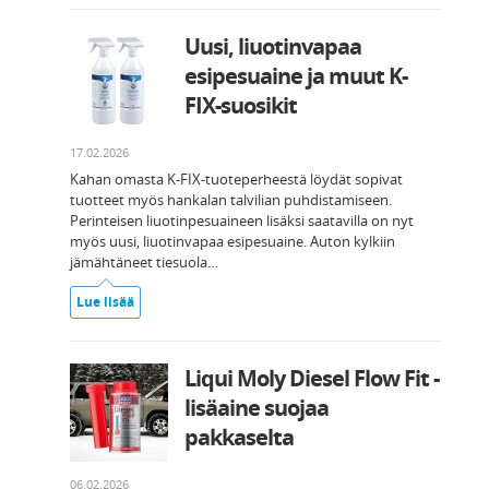
Uusi, liuotinvapaa
esipesuaine ja muut K-
FIX-suosikit
17.02.2026
Kahan omasta K-FIX-tuoteperheestä löydät sopivat
tuotteet myös hankalan talvilian puhdistamiseen.
Perinteisen liuotinpesuaineen lisäksi saatavilla on nyt
myös uusi, liuotinvapaa esipesuaine. Auton kylkiin
jämähtäneet tiesuola…
Lue lisää
Liqui Moly Diesel Flow Fit -
lisäaine suojaa
pakkaselta
06.02.2026