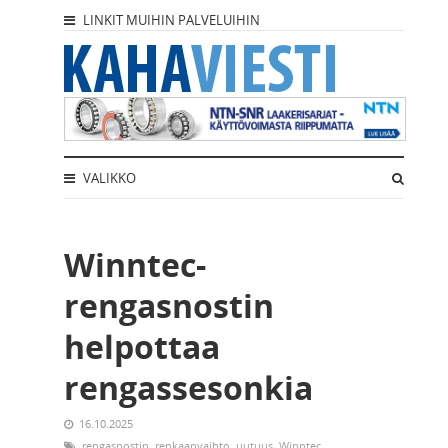
LINKIT MUIHIN PALVELUIHIN
VALIKKO
Winntec-
rengasnostin
helpottaa
rengassesonkia
16.10.2025
rengasnostin
,
renkaanvaihto
,
uutuus
,
Winntec