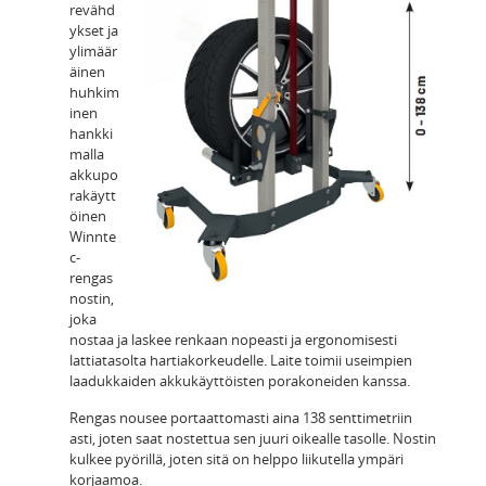
revähd
ykset ja
ylimäär
äinen
huhkim
inen
hankki
malla
akkupo
rakäytt
öinen
Winnte
c-
rengas
nostin,
joka
nostaa ja laskee renkaan nopeasti ja ergonomisesti
lattiatasolta hartiakorkeudelle. Laite toimii useimpien
laadukkaiden akkukäyttöisten porakoneiden kanssa.
Rengas nousee portaattomasti aina 138 senttimetriin
asti, joten saat nostettua sen juuri oikealle tasolle. Nostin
kulkee pyörillä, joten sitä on helppo liikutella ympäri
korjaamoa.