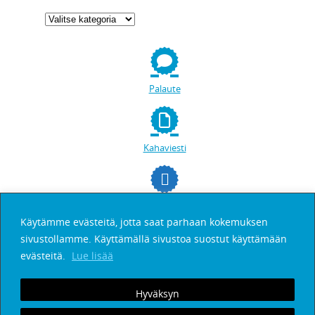
Palaute
Kahaviesti
facebookissa
Käytämme evästeitä, jotta saat parhaan kokemuksen
sivustollamme. Käyttämällä sivustoa suostut käyttämään
Etsi
evästeitä.
Lue lisää
Hyväksyn
Tilaa Kahaviesti
Palaute
Henkilötietojen suoja