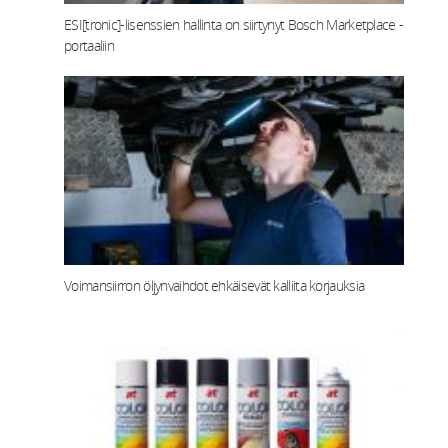
ESI[tronic]-lisenssien hallinta on siirtynyt Bosch Marketplace -
portaaliin
Voimansiirron öljynvaihdot ehkäisevät kalliita korjauksia