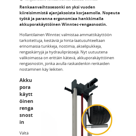
Renkaanvaihtosesonki on yksi vuoden
kiireisimmistä ajanjaksoista korjaamolla. Nopeuta
työtä ja paranna ergonomiaa hankkimalla
akkuporakäyttöinen Winntec-rengasnostin.
Hollantilainen Winntec valmistaa ammattikäyttöön
tarkoitettuja, kestäviä ja hinta-laatusuhteeltaan
erinomaisia tunkkeja, nostimia, akselipukkeja,
rengaskärryjä ja hydrauliprässejä. Nyt uutuutena
valikoimassa on erittäin kätevä, akkuporakäyttöinen
rengasnostin, jonka avulla raskaidenkin renkaiden
nostaminen käy leikiten.
Akku
pora
käytt
öinen
renga
snost
in
Vältä