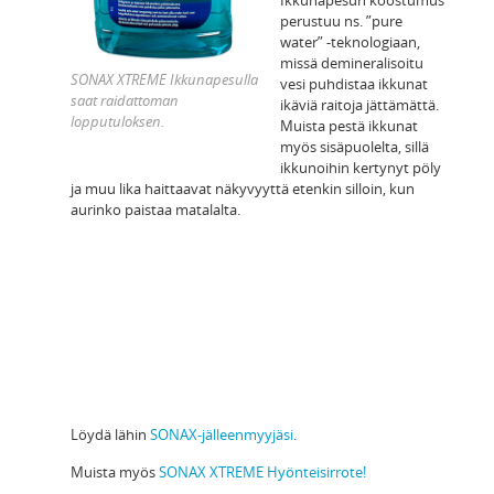
Ikkunapesun koostumus
perustuu ns. ”pure
water” -teknologiaan,
missä demineralisoitu
SONAX XTREME Ikkunapesulla
vesi puhdistaa ikkunat
saat raidattoman
ikäviä raitoja jättämättä.
lopputuloksen.
Muista pestä ikkunat
myös sisäpuolelta, sillä
ikkunoihin kertynyt pöly
ja muu lika haittaavat näkyvyyttä etenkin silloin, kun
aurinko paistaa matalalta.
Löydä lähin
SONAX-jälleenmyyjäsi
.
Muista myös
SONAX XTREME Hyönteisirrote!