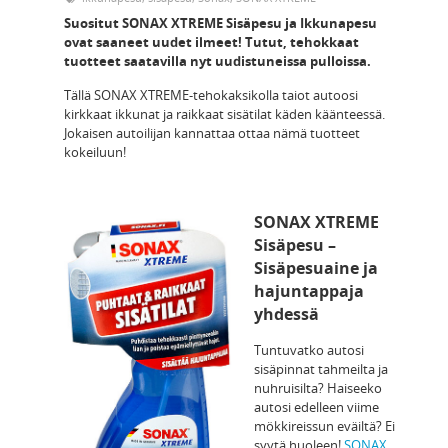
Suositut SONAX XTREME Sisäpesu ja Ikkunapesu
ovat saaneet uudet ilmeet! Tutut, tehokkaat
tuotteet saatavilla nyt uudistuneissa pulloissa.
Tällä SONAX XTREME-tehokaksikolla taiot autoosi
kirkkaat ikkunat ja raikkaat sisätilat käden käänteessä.
Jokaisen autoilijan kannattaa ottaa nämä tuotteet
kokeiluun!
SONAX XTREME
Sisäpesu –
Sisäpesuaine ja
hajuntappaja
yhdessä
Tuntuvatko autosi
sisäpinnat tahmeilta ja
nuhruisilta? Haiseeko
autosi edelleen viime
mökkireissun eväiltä? Ei
syytä huoleen!
SONAX