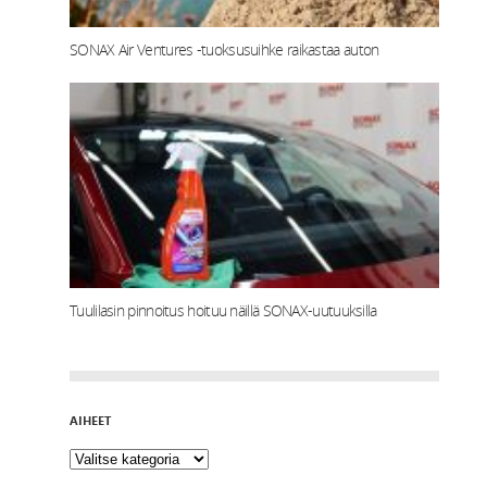
SONAX Air Ventures -tuoksusuihke raikastaa auton
Tuulilasin pinnoitus hoituu näillä SONAX-uutuuksilla
AIHEET