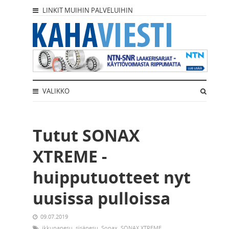
LINKIT MUIHIN PALVELUIHIN
VALIKKO
Tutut SONAX
XTREME -
huipputuotteet nyt
uusissa pulloissa
09.07.2019
ikkunapesu
,
sisäpesu
,
Sonax
,
SONAX XTREME