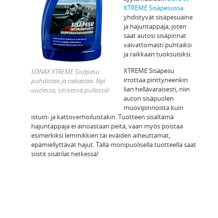
XTREME Sisäpesussa
yhdistyvät sisäpesuaine
ja hajuntappaja, joten
saat autosi sisäpinnat
vaivattomasti puhtaiksi
ja raikkaan tuoksuisiksi.
XTREME Sisäpesu
SONAX XTREME Sisäpesu
irrottaa pinttyneenkin
puhdistaa ja raikastaa. Nyt
lian hellävaraisesti, niin
uudessa, sinisessä pullossa!
auton sisäpuolen
muovipinnoista kuin
istuin- ja kattoverhoiluistakin. Tuotteen sisältämä
hajuntappaja ei ainoastaan peitä, vaan myös poistaa
esimerkiksi lemmikkien tai eväiden aiheuttamat,
epämiellyttävät hajut. Tällä monipuolisella tuotteella saat
siistit sisätilat hetkessä!