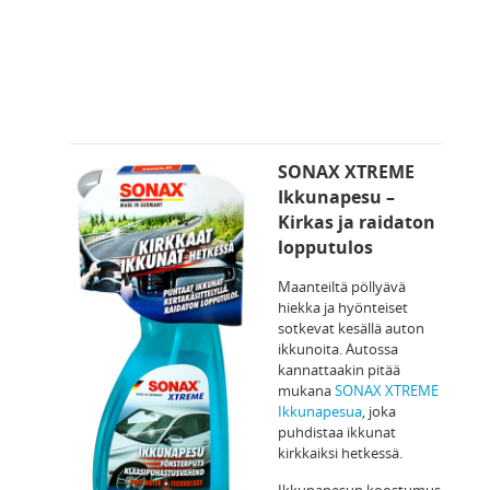
SONAX XTREME
Ikkunapesu –
Kirkas ja raidaton
lopputulos
Maanteiltä pöllyävä
hiekka ja hyönteiset
sotkevat kesällä auton
ikkunoita. Autossa
kannattaakin pitää
mukana
SONAX XTREME
Ikkunapesua
, joka
puhdistaa ikkunat
kirkkaiksi hetkessä.