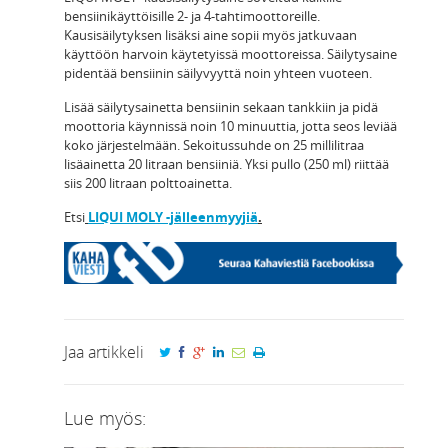
bensiinikäyttöisille 2- ja 4-tahtimoottoreille.
Kausisäilytyksen lisäksi aine sopii myös jatkuvaan
käyttöön harvoin käytetyissä moottoreissa. Säilytysaine
pidentää bensiinin säilyvyyttä noin yhteen vuoteen.
Lisää säilytysainetta bensiinin sekaan tankkiin ja pidä
moottoria käynnissä noin 10 minuuttia, jotta seos leviää
koko järjestelmään. Sekoitussuhde on 25 millilitraa
lisäainetta 20 litraan bensiiniä. Yksi pullo (250 ml) riittää
siis 200 litraan polttoainetta.
Etsi
LIQUI MOLY -jälleenmyyjiä
.
Jaa artikkeli
Lue myös: