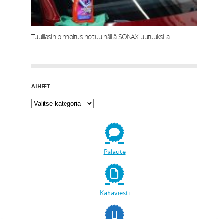
Tuulilasin pinnoitus hoituu näillä SONAX-uutuuksilla
AIHEET
Palaute
Kahaviesti