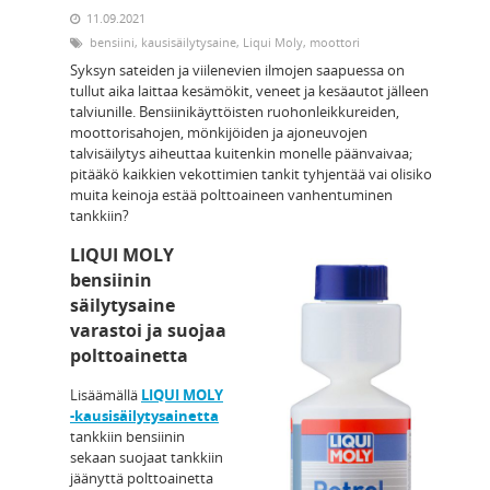
11.09.2021
bensiini
,
kausisäilytysaine
,
Liqui Moly
,
moottori
Syksyn sateiden ja viilenevien ilmojen saapuessa on
tullut aika laittaa kesämökit, veneet ja kesäautot jälleen
talviunille. Bensiinikäyttöisten ruohonleikkureiden,
moottorisahojen, mönkijöiden ja ajoneuvojen
talvisäilytys aiheuttaa kuitenkin monelle päänvaivaa;
pitääkö kaikkien vekottimien tankit tyhjentää vai olisiko
muita keinoja estää polttoaineen vanhentuminen
tankkiin?
LIQUI MOLY
bensiinin
säilytysaine
varastoi ja suojaa
polttoainetta
Lisäämällä
LIQUI MOLY
-kausisäilytysainetta
tankkiin bensiinin
sekaan suojaat tankkiin
jäänyttä polttoainetta