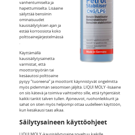
vanhentumiselta ja
hapettumiselta. Lisäaine
säilyttää bensiinin
ominaisuudet
kausisäilytyksen ajan ja
estää korroosiota koko
polttoainejärjestelmässä
.
Käyttämällä
kausisäilytysainetta
varmistat, että
moottoripyörän tai
kesäautosi polttoaine
pysyy ”tuoreena” ja moottorit käynnistyvät ongelmitta
myös pidemmän seisomisen jäljiltä. LIQUI MOLY -lisäaine
on siis kätevä ja toimiva vaihtoehto sille, että tyhjentäisit
kaikki tankit talven tullen. Ajoneuvot, ruohonleikkurit ja
sahat on siten myös helpompi ottaa uudelleen käyttöön,
kun kesäkausi taas alkaa.
Säilytysaineen käyttöohjeet
LIQUI MOLY -kausisäilytysaine soveltuu kaikille