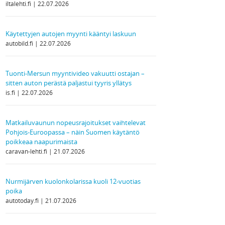
iltalehti.fi
22.07.2026
Käytettyjen autojen myynti kääntyi laskuun
autobild.fi
22.07.2026
Tuonti-Mersun myyntivideo vakuutti ostajan –
sitten auton perästä paljastui tyyris yllätys
is.fi
22.07.2026
Matkailuvaunun nopeusrajoitukset vaihtelevat
Pohjois-Euroopassa – näin Suomen käytäntö
poikkeaa naapurimaista
caravan-lehti.fi
21.07.2026
Nurmijärven kuolonkolarissa kuoli 12-vuotias
poika
autotoday.fi
21.07.2026