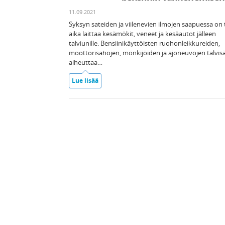
11.09.2021
Syksyn sateiden ja viilenevien ilmojen saapuessa on 
aika laittaa kesämökit, veneet ja kesäautot jälleen
talviunille. Bensiinikäyttöisten ruohonleikkureiden,
moottorisahojen, mönkijöiden ja ajoneuvojen talvisä
aiheuttaa…
Lue lisää