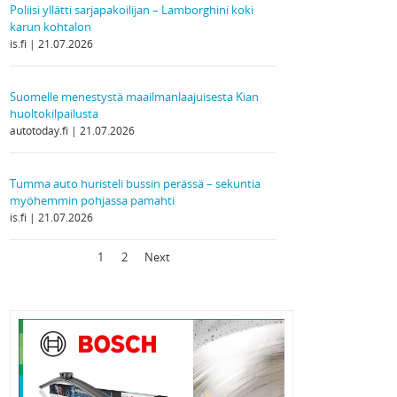
Poliisi yllätti sarjapakoilijan – Lamborghini koki
karun kohtalon
is.fi
21.07.2026
Suomelle menestystä maailmanlaajuisesta Kian
huoltokilpailusta
autotoday.fi
21.07.2026
Tumma auto huristeli bussin perässä – sekuntia
myöhemmin pohjassa pamahti
is.fi
21.07.2026
1
2
Next