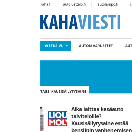
kaha.fi
autoluettelo.fi
autolämpö.fi
c
ETUSIVU
AUTON VARUSTEET
AU
TAGS: KAUSISÄILYTYSAINE
Aika laittaa kesäauto
talviteloille?
Kausisäilytysaine estää
bensiinin vanhenemisen