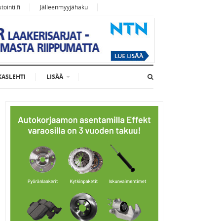
ointi.fi
Jälleenmyyjähaku
KASLEHTI
LISÄÄ