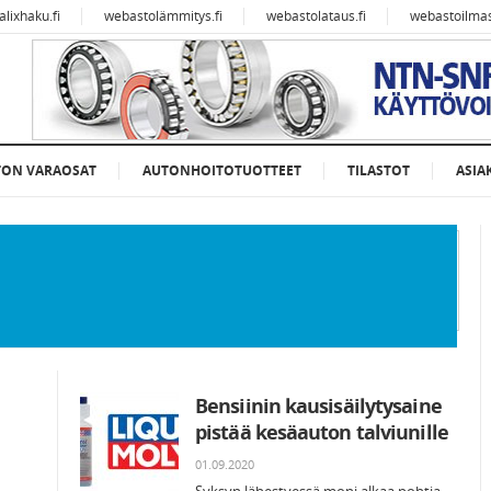
alixhaku.fi
webastolämmitys.fi
webastolataus.fi
webastoilmast
TON VARAOSAT
AUTONHOITOTUOTTEET
TILASTOT
ASIA
Bensiinin kausisäilytysaine
pistää kesäauton talviunille
01.09.2020