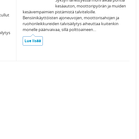
Syksyn lähestyessä moni alkaa pohtia
kesäauton, moottoripyörän ja muiden
kesävempaimien pistämistä talviteloille.
tullut
Bensiinikäyttöisten ajoneuvojen, moottorisahojen ja
ruohonleikkureiden talvisäilytys aiheuttaa kuitenkin
monelle päänvaivaa, sillä polttoaineen…
ilytys
Lue lisää