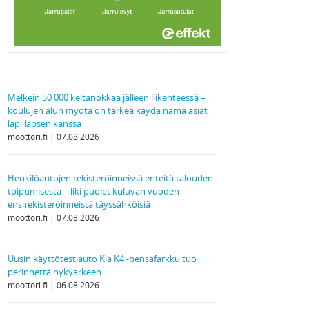
Melkein 50 000 keltanokkaa jälleen liikenteessä –
koulujen alun myötä on tärkeä käydä nämä asiat
läpi lapsen kanssa
moottori.fi
07.08.2026
Henkilöautojen rekisteröinneissä enteitä talouden
toipumisesta – liki puolet kuluvan vuoden
ensirekisteröinneistä täyssähköisiä
moottori.fi
07.08.2026
Uusin käyttötestiauto Kia K4 -bensafarkku tuo
perinnettä nykyarkeen
moottori.fi
06.08.2026