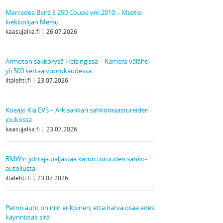
Mercedes-Benz E 250 Coupe vm.2010 – Mestis-
kiekkoilijan Mersu
kaasujalka.fi
26.07.2026
Armoton sakkorysä Helsingissä – Kamera välähti
yli 500 kertaa vuorokaudessa
iltalehti.fi
23.07.2026
Koeajo Kia EV5 – Arkisankari sähkömaastureiden
joukossa
kaasujalka.fi
23.07.2026
BMW:n johtaja paljastaa karun totuuden sähkö­
autoilusta
iltalehti.fi
23.07.2026
Petrin auto on niin erikoinen, että harva osaa edes
käynnistää sitä