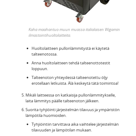
Kaha maahantuo muun muassa italialaisen Wigamin
ilmastointihuoltolaitteita.
Huoltolaitteen pullonlämmitystä ei käytetä
talteenotossa.
Anna huoltolaitteen tehdä talteenottotestit
loppuun.
Talteenoton yhteydessä talteenotettu öljy
erotellaan letkuista. Älä keskeytä tätä toimintoa!
Mikäli laitteessa on katkaisija pullonlämmitykselle,
laita lämmitys päälle talteenoton jälkeen.
Suorita tyhjiöinti järjestelmän tilavuus ja ympäristön
lämpötila huomioiden.
Tyhjiöintiin tarvittava aika vaihtelee järjestelmän
tilavuuden ja lämpötilan mukaan.