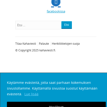
facebookissa
Etsi
Tilaa Kahaviesti
Palaute
Henkilötietojen suoja
© Copyright 2025
kahaviesti.fi
.
Käytämme evästeitä, jotta saat parhaan kokemuksen
sivustollamme. Käyttämällä sivustoa suostut käyttämään
evästeitä.
Lue lisää
Hyväksyn