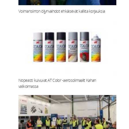
Voimansiirron öljynvaihdot ehkäisevät kalliita korjauksia
Nopeasti kuivuvat AT Color -aerosolimaalit Kahan
valikoimassa