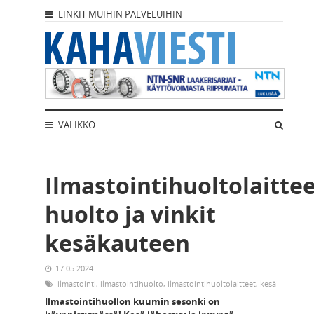
LINKIT MUIHIN PALVELUIHIN
VALIKKO
Ilmastointihuoltolaitte
huolto ja vinkit
kesäkauteen
17.05.2024
ilmastointi
,
ilmastointihuolto
,
ilmastointihuoltolaitteet
,
kesä
Ilmastointihuollon kuumin sesonki on