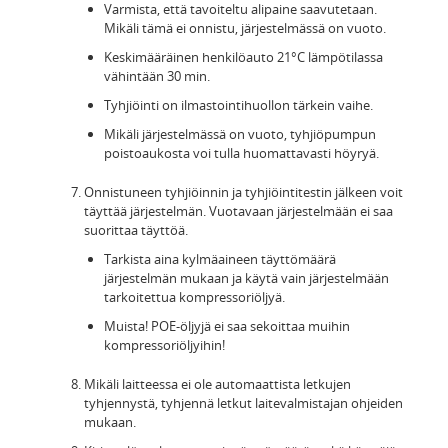
Varmista, että tavoiteltu alipaine saavutetaan.
Mikäli tämä ei onnistu, järjestelmässä on vuoto.
Keskimääräinen henkilöauto 21°C lämpötilassa
vähintään 30 min.
Tyhjiöinti on ilmastointihuollon tärkein vaihe.
Mikäli järjestelmässä on vuoto, tyhjiöpumpun
poistoaukosta voi tulla huomattavasti höyryä.
Onnistuneen tyhjiöinnin ja tyhjiöintitestin jälkeen voit
täyttää järjestelmän. Vuotavaan järjestelmään ei saa
suorittaa täyttöä.
Tarkista aina kylmäaineen täyttömäärä
järjestelmän mukaan ja käytä vain järjestelmään
tarkoitettua kompressoriöljyä.
Muista! POE-öljyjä ei saa sekoittaa muihin
kompressoriöljyihin!
Mikäli laitteessa ei ole automaattista letkujen
tyhjennystä, tyhjennä letkut laitevalmistajan ohjeiden
mukaan.