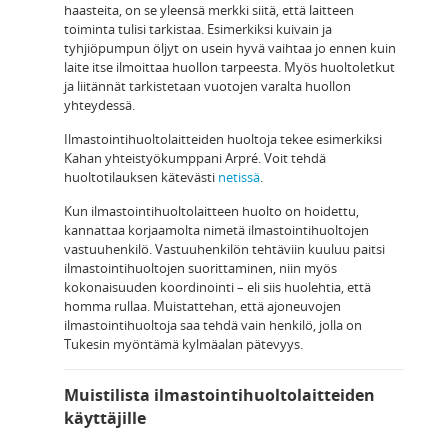
haasteita, on se yleensä merkki siitä, että laitteen
toiminta tulisi tarkistaa. Esimerkiksi kuivain ja
tyhjiöpumpun öljyt on usein hyvä vaihtaa jo ennen kuin
laite itse ilmoittaa huollon tarpeesta. Myös huoltoletkut
ja liitännät tarkistetaan vuotojen varalta huollon
yhteydessä.
Ilmastointihuoltolaitteiden huoltoja tekee esimerkiksi
Kahan yhteistyökumppani Arpré. Voit tehdä
huoltotilauksen kätevästi
netissä
.
Kun ilmastointihuoltolaitteen huolto on hoidettu,
kannattaa korjaamolta nimetä ilmastointihuoltojen
vastuuhenkilö. Vastuuhenkilön tehtäviin kuuluu paitsi
ilmastointihuoltojen suorittaminen, niin myös
kokonaisuuden koordinointi – eli siis huolehtia, että
homma rullaa. Muistattehan, että ajoneuvojen
ilmastointihuoltoja saa tehdä vain henkilö, jolla on
Tukesin myöntämä kylmäalan pätevyys.
Muistilista ilmastointihuoltolaitteiden
käyttäjille