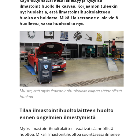
käynnistymässä! Kesä lähestyy ja kysyntä
ilmastointihuolloille kasvaa. Korjaamon tuleekin
nyt huolehtia, että ilmastointihuoltolaitteen
huolto on hoidossa. Mikäli laitettanne ei ole vielä
huollettu, varaa huoltoaika nyt.
Muista, että myös ilmastointihuoltolaite kaipaa säännöllistä
huoltoa.
Tilaa ilmastointihuoltolaitteen huolto
ennen ongelmien ilmestymistä
Myös ilmastointihuoltolaitteet vaativat säännöllistä
huoltoa. Mikäli ilmastointihuoltoa suorittaessa ilmenee