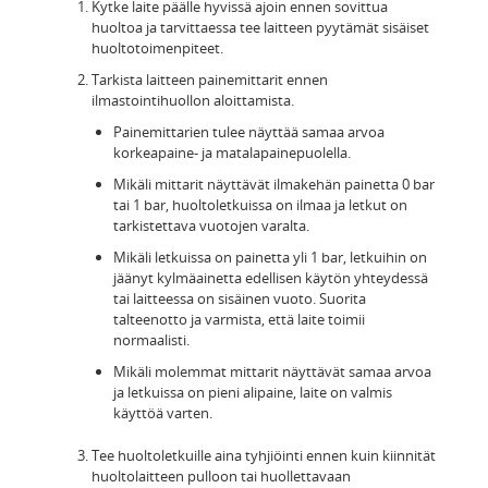
Kytke laite päälle hyvissä ajoin ennen sovittua
huoltoa ja tarvittaessa tee laitteen pyytämät sisäiset
huoltotoimenpiteet.
Tarkista laitteen painemittarit ennen
ilmastointihuollon aloittamista.
Painemittarien tulee näyttää samaa arvoa
korkeapaine- ja matalapainepuolella.
Mikäli mittarit näyttävät ilmakehän painetta 0 bar
tai 1 bar, huoltoletkuissa on ilmaa ja letkut on
tarkistettava vuotojen varalta.
Mikäli letkuissa on painetta yli 1 bar, letkuihin on
jäänyt kylmäainetta edellisen käytön yhteydessä
tai laitteessa on sisäinen vuoto. Suorita
talteenotto ja varmista, että laite toimii
normaalisti.
Mikäli molemmat mittarit näyttävät samaa arvoa
ja letkuissa on pieni alipaine, laite on valmis
käyttöä varten.
Tee huoltoletkuille aina tyhjiöinti ennen kuin kiinnität
huoltolaitteen pulloon tai huollettavaan