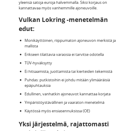
yleensä satoja euroja halvemmalla. Siksi korjaus on
kannattavaa myös vanhemmille ajoneuvoille.
Vulkan Lokring -menetelmän
edut:
Monikäyttöinen, riippumaton ajoneuvon merkistä ja
mallista
Erikseen tilattavia varaosia ei tarvitse odotella
TÜV-hyväksytty
Ei hitsaamista, juottamista tai kierteiden tekemistä
Puhdas: putkistoihin ei johdu mitään ylimääräisiä
epäpuhtauksia
Edullinen, vanhatkin ajoneuvot kannattaa korjata
Ympäristöystävällinen ja vaaraton menetelmä
Käytössä myös ensiasennuksissa (OE)
Yksi järjestelmä, rajattomasti