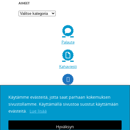
AIHEET
Palaute
Kahaviesti
facebookissa
Käytämme evästeitä, jotta saat parhaan kokemuksen
sivustollamme. Käyttämällä sivustoa suostut käyttämään
Etsi
evästeitä.
Lue lisää
Hyväksyn