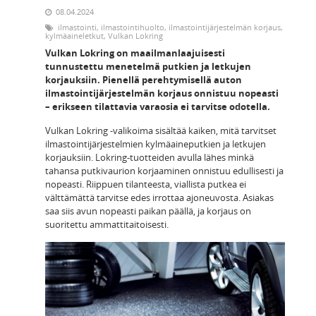
08.04.2024
ilmastointi
,
ilmastointihuolto
,
ilmastointijärjestelmän korjaus
,
kylmäaineletkut
,
Vulkan Lokring
Vulkan Lokring on maailmanlaajuisesti
tunnustettu menetelmä putkien ja letkujen
korjauksiin. Pienellä perehtymisellä auton
ilmastointijärjestelmän korjaus onnistuu nopeasti
– erikseen tilattavia varaosia ei tarvitse odotella.
Vulkan Lokring -valikoima sisältää kaiken, mitä tarvitset
ilmastointijärjestelmien kylmäaineputkien ja letkujen
korjauksiin. Lokring-tuotteiden avulla lähes minkä
tahansa putkivaurion korjaaminen onnistuu edullisesti ja
nopeasti. Riippuen tilanteesta, viallista putkea ei
välttämättä tarvitse edes irrottaa ajoneuvosta. Asiakas
saa siis avun nopeasti paikan päällä, ja korjaus on
suoritettu ammattitaitoisesti.