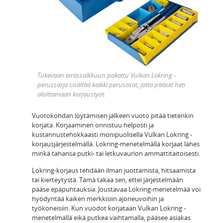
Tukevaan terässalkkuun pakattu Vulkan Lokring -
perussarja sisältää kaikki perusosat, jotta pääset heti
aloittamaan korjaustyöt.
Vuotokohdan löytämisen jälkeen vuoto pitää tietenkin
korjata. Korjaaminen onnistuu helposti ja
kustannustehokkaasti monipuolisella Vulkan Lokring -
korjausjärjestelmällä. Lokring-menetelmällä korjaat lähes
minkä tahansa putki- tai letkuvaurion ammattitaitoisesti.
Lokring-korjaus tehdään ilman juottamista, hitsaamista
tai kierteytystä. Tämä takaa sen, ettei järjestelmään
pääse epäpuhtauksia. Joustavaa Lokring-menetelmää voi
hyödyntää kaiken merkkisiin ajoneuvoihin ja
työkoneisiin. Kun vuodot korjataan Vulkan Lokring -
menetelmällä eikä putkea vaihtamalla, pääsee asiakas