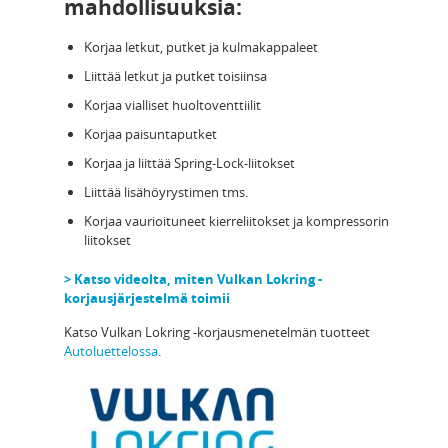
mahdollisuuksia:
Korjaa letkut, putket ja kulmakappaleet
Liittää letkut ja putket toisiinsa
Korjaa vialliset huoltoventtiilit
Korjaa paisuntaputket
Korjaa ja liittää Spring-Lock-liitokset
Liittää lisähöyrystimen tms.
Korjaa vaurioituneet kierreliitokset ja kompressorin
liitokset
> Katso videolta, miten Vulkan Lokring -
korjausjärjestelmä toimii
Katso Vulkan Lokring -korjausmenetelmän tuotteet
Autoluettelossa
.