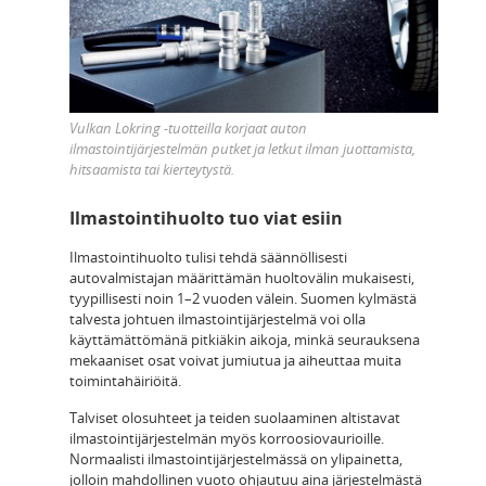
Vulkan Lokring -tuotteilla korjaat auton
ilmastointijärjestelmän putket ja letkut ilman juottamista,
hitsaamista tai kierteytystä.
Ilmastointihuolto tuo viat esiin
Ilmastointihuolto tulisi tehdä säännöllisesti
autovalmistajan määrittämän huoltovälin mukaisesti,
tyypillisesti noin 1–2 vuoden välein. Suomen kylmästä
talvesta johtuen ilmastointijärjestelmä voi olla
käyttämättömänä pitkiäkin aikoja, minkä seurauksena
mekaaniset osat voivat jumiutua ja aiheuttaa muita
toimintahäiriöitä.
Talviset olosuhteet ja teiden suolaaminen altistavat
ilmastointijärjestelmän myös korroosiovaurioille.
Normaalisti ilmastointijärjestelmässä on ylipainetta,
jolloin mahdollinen vuoto ohjautuu aina järjestelmästä