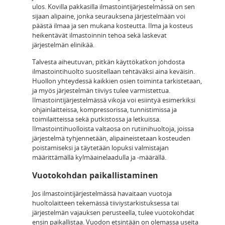
ulos. Kovilla pakkasilla ilmastointijärjestelmässä on sen
sijaan alipaine, jonka seurauksena järjestelmään voi
päästä ilmaa ja sen mukana kosteutta. Ilma ja kosteus
heikentävät ilmastoinnin tehoa sekä laskevat
järjestelmän elinikää.
Talvesta aiheutuvan, pitkän käyttökatkon johdosta
ilmastointihuolto suositellaan tehtäväksi aina keväisin.
Huollon yhteydessä kaikkien osien toiminta tarkistetaan,
ja myös järjestelmän tiiviys tulee varmistettua.
Ilmastointijärjestelmässä vikoja voi esiintyä esimerkiksi
ohjainlaitteissa, kompressorissa, tunnistimissa ja
toimilaitteissa sekä putkistossa ja letkuissa.
Ilmastointihuolloista valtaosa on rutiinihuoltoja, joissa
järjestelmä tyhjennetään, alipaineistetaan kosteuden
poistamiseksi ja täytetään lopuksi valmistajan
määrittämällä kylmäainelaadulla ja -määrällä.
Vuotokohdan paikallistaminen
Jos ilmastointijärjestelmässä havaitaan vuotoja
huoltolaitteen tekemässä tiiviystarkistuksessa tai
järjestelmän vajauksen perusteella, tulee vuotokohdat
ensin paikallistaa. Vuodon etsintään on olemassa useita