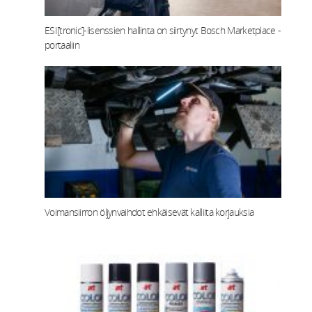
ESI[tronic]-lisenssien hallinta on siirtynyt Bosch Marketplace -
portaaliin
Voimansiirron öljynvaihdot ehkäisevät kalliita korjauksia