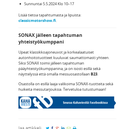
Sunnuntai 5.5.2024 Klo 10–17
Lisää tietoa tapahtumasta ja lipuista:
classicmotorshow.fi
.
SONAX jälleen tapahtuman
yhteistyökumppani
Upeat klassikkoajoneuvot ja korkealaatuiset
autonhoitotuotteet kuuluvat saumattomasti yhteen.
Siksi SONAX toimii jälleen tapahtuman
pääyhteistyökumppanina, ja on isosti esillä sekä
näyttelyssä että omalla messuosastollaan
B23
.
Osastolla on esillä laaja valikoima SONAX-tuotteita sekä
huikeita messutarjouksia. Tervetuloa tutustumaan!
Jaa artikkeli