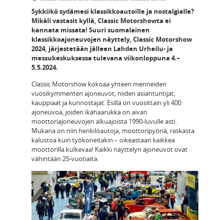
Sykkiikö sydämesi klassikkoautoille ja nostalgialle?
Mikäli vastasit kyllä, Classic Motorshowta ei
kannata missata! Suuri suomalainen
klassikkoajoneuvojen näyttely, Classic Motorshow
2024, järjestetään jälleen Lahden Urheilu- ja
messukeskuksessa tulevana viikonloppuna 4.–
5.5.2024.
Classic Motorshow kokoaa yhteen menneiden
vuosikymmenten ajoneuvot, niiden asiantuntijat,
kauppiaat ja kunnostajat. Esillä on vuosittain yli 400
ajoneuvoa, joiden ikähaarukka on aivan
moottoriajoneuvojen alkuajoista 1990-luvulle asti.
Mukana on niin henkilöautoja, moottoripyöriä, raskasta
kalustoa kuin työkoneitakin – oikeastaan kaikkea
moottorilla kulkevaa! Kaikki näyttelyn ajoneuvot ovat
vähintään 25-vuotiaita.