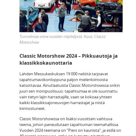
Tunnelmaa viime vuoden näyttelystä. Kuva: Classic
Motorshow
Classic Motorshow 2024 – Pikkuautoja ja
klassikkokaunottaria
Lahden Messukeskuksen 19 000 neliötä tarjoavat
tapahtumaviikonloppuna paljon mielenkiintoista
katsottavaa. Ainutlaatuista Classic Motorshowssa onkin
juuri sen monipuolisuus: tapahtumaa ei ole suunnattu
vain tietyn lajin harrastajille, vaan se kokoaa yhteen
kaikki klassikkoajoneuvojen harrastajat ja niistä
kiinnostuneet.
Classic Motorshowssa on lisäksi vuosittain vaihtuva
teema, johon paneudutaan tapahtuman teemahallissa.
Vuoden 2024 teemana on ”Pieni on kaunista”, ja esillä on
40 pientä ajoneuvoa, jotka on kutsuttu näyttelyyn