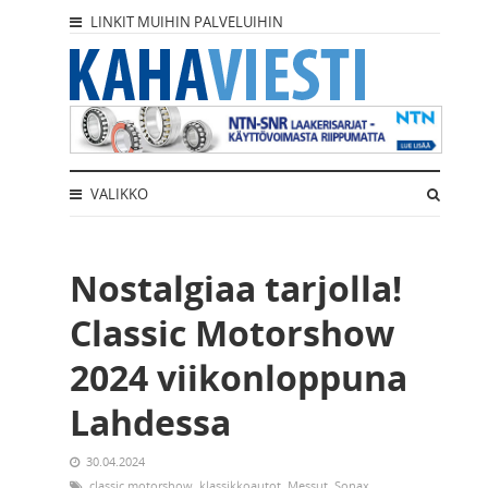
LINKIT MUIHIN PALVELUIHIN
VALIKKO
Nostalgiaa tarjolla!
Classic Motorshow
2024 viikonloppuna
Lahdessa
30.04.2024
classic motorshow
,
klassikkoautot
,
Messut
,
Sonax