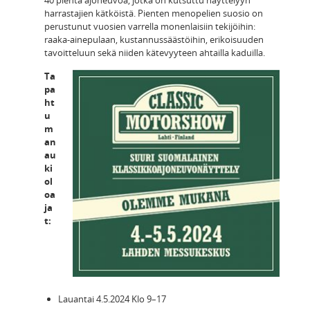
harrastajien kätköistä. Pienten menopelien suosio on
perustunut vuosien varrella monenlaisiin tekijöihin:
raaka-ainepulaan, kustannussäästöihin, erikoisuuden
tavoitteluun sekä niiden kätevyyteen ahtailla kaduilla.
Ta
pa
ht
u
m
an
au
ki
ol
oa
ja
t:
Lauantai 4.5.2024 Klo 9–17