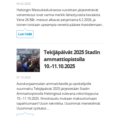
04.02.2026
Helsingin Messukeskuksessa vuosittain järjestettävät
venemessut ovat varma merkki lähestyvästä keväästä.
Vene 26 Båt -messut alkavat perjantaina 6.2.2026, ja
toinen toistaan upeampia veneitä pääsee ihastelemaan…
Lue lisää
Tekijäpäivät 2025 Stadin
ammattiopistolla
10.-11.10.2025
07.10.2025
Autokorjaamoalan ammattilaisille ja opiskelijoille
suunnattu Tekijäpäivät 2025 järjestetään Stadin
Ammattiopistolla Helsingissä tulevana viikonloppuna
10.–11.10.2025. Ilmoittaudu mukaan maksuttomaan
tapahtumaan! Uusin tekniikka. Uusimmat menetelmät.
Uusimmat työkalut.…