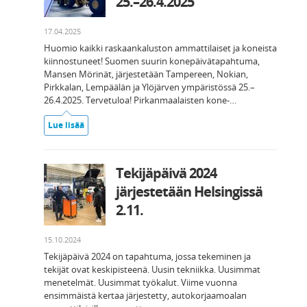
25.–26.4.2025
17.04.2025
Huomio kaikki raskaankaluston ammattilaiset ja koneista
kiinnostuneet! Suomen suurin konepäivätapahtuma,
Mansen Mörinät, järjestetään Tampereen, Nokian,
Pirkkalan, Lempäälän ja Ylöjärven ympäristössä 25.–
26.4.2025. Tervetuloa! Pirkanmaalaisten kone-…
Lue lisää
Tekijäpäivä 2024
järjestetään Helsingissä
2.11.
15.10.2024
Tekijäpäivä 2024 on tapahtuma, jossa tekeminen ja
tekijät ovat keskipisteenä. Uusin tekniikka. Uusimmat
menetelmät. Uusimmat työkalut. Viime vuonna
ensimmäistä kertaa järjestetty, autokorjaamoalan