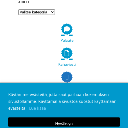
AIHEET
Palaute
Kahaviesti
facebookissa
Käytämme evästeitä, jotta saat parhaan kokemuksen
sivustollamme. Käyttämällä sivustoa suostut käyttämään
Etsi
evästeitä.
Lue lisää
Hyväksyn
Tilaa Kahaviesti
Palaute
Henkilötietojen suoja