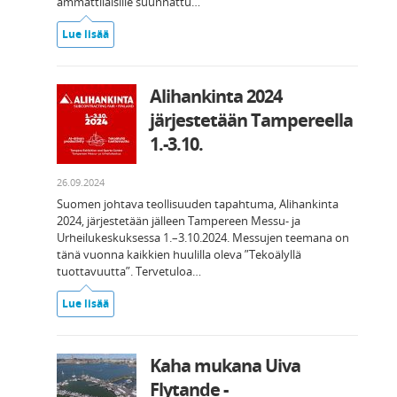
ammattilaisille suunnattu…
Lue lisää
Alihankinta 2024
järjestetään Tampereella
1.-3.10.
26.09.2024
Suomen johtava teollisuuden tapahtuma, Alihankinta
2024, järjestetään jälleen Tampereen Messu- ja
Urheilukeskuksessa 1.–3.10.2024. Messujen teemana on
tänä vuonna kaikkien huulilla oleva ”Tekoälyllä
tuottavuutta”. Tervetuloa…
Lue lisää
Kaha mukana Uiva
Flytande -