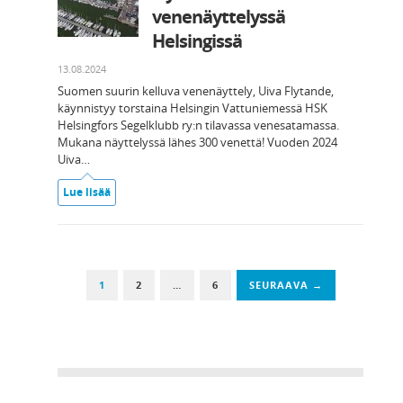
venenäyttelyssä
Helsingissä
13.08.2024
Suomen suurin kelluva venenäyttely, Uiva Flytande,
käynnistyy torstaina Helsingin Vattuniemessä HSK
Helsingfors Segelklubb ry:n tilavassa venesatamassa.
Mukana näyttelyssä lähes 300 venettä! Vuoden 2024
Uiva…
Lue lisää
1
2
…
6
SEURAAVA →