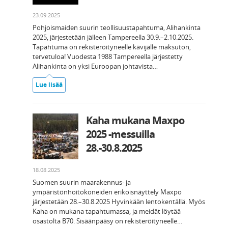
23.09.2025
Pohjoismaiden suurin teollisuustapahtuma, Alihankinta
2025, järjestetään jälleen Tampereella 30.9.–2.10.2025.
Tapahtuma on rekisteröityneelle kävijälle maksuton,
tervetuloa! Vuodesta 1988 Tampereella järjestetty
Alihankinta on yksi Euroopan johtavista…
Lue lisää
Kaha mukana Maxpo
2025 -messuilla
28.-30.8.2025
18.08.2025
Suomen suurin maarakennus- ja
ympäristönhoitokoneiden erikoisnäyttely Maxpo
järjestetään 28.–30.8.2025 Hyvinkään lentokentällä. Myös
Kaha on mukana tapahtumassa, ja meidät löytää
osastolta B70. Sisäänpääsy on rekisteröityneelle…