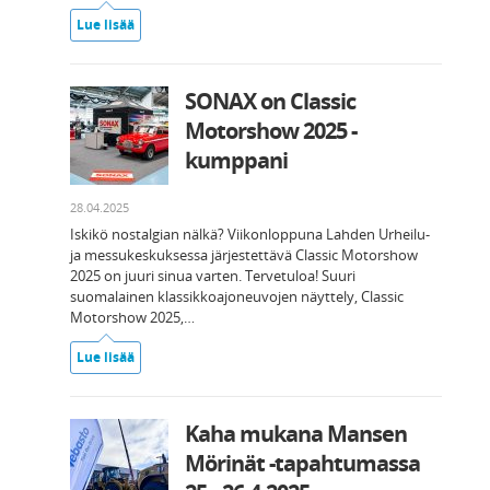
Lue lisää
SONAX on Classic
Motorshow 2025 -
kumppani
28.04.2025
Iskikö nostalgian nälkä? Viikonloppuna Lahden Urheilu-
ja messukeskuksessa järjestettävä Classic Motorshow
2025 on juuri sinua varten. Tervetuloa! Suuri
suomalainen klassikkoajoneuvojen näyttely, Classic
Motorshow 2025,…
Lue lisää
Kaha mukana Mansen
Mörinät -tapahtumassa