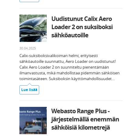
Uudistunut Calix Aero
Loader 2 on suksiboksi
sähköautoille
30.04.2025
Calix-suksiboksivalikoiman helmi, erityisesti
sähköautoille suunnattu, Aero Loader on uudistunut!
Calix Aero Loader 2 on suunniteltu pienentämään
ilmanvastusta, mikä mahdollistaa pidemmän sähköisen
toimintasäteen. Suksiboksin käyttömahdollisuudet…
Lue lisää
Webasto Range Plus -
järjestelmällä enemmän
sähköisiä kilometrejä