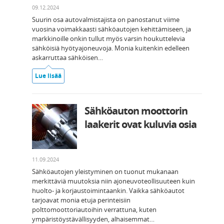
09.12.2024
Suurin osa autovalmistajista on panostanut viime
vuosina voimakkaasti sähköautojen kehittämiseen, ja
markkinoille onkin tullut myös varsin houkuttelevia
sähköisiä hyötyajoneuvoja. Monia kuitenkin edelleen
askarruttaa sähköisen…
Lue lisää
Sähköauton moottorin
laakerit ovat kuluvia osia
11.09.2024
Sähköautojen yleistyminen on tuonut mukanaan
merkittäviä muutoksia niin ajoneuvoteollisuuteen kuin
huolto- ja korjaustoimintaankin. Vaikka sähköautot
tarjoavat monia etuja perinteisiin
polttomoottoriautoihin verrattuna, kuten
ympäristöystävällisyyden, alhaisemmat…