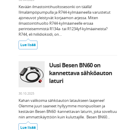
Kevään ilmastointihuoltosesonki on täällä!
Ilmalämpöpumpulla ja R744-kylmäaineella varustetut
ajoneuvot yleistyvät korjaamon arjessa. Miten
ilmastointihuolto R744-kylmäaineelle eroaa
perinteisemmistä R134a- tai R1234yf-kylmäaineista?
R744, eli hiilidioksidi, on…
Lue lisää
Uusi Besen BN60 on
kannettava sähköauton
laturi
30.10.2025
Kahan valikoima sähköauton lataukseen laajenee!
Olemme juuri saaneet hyllyymme monipuolisen ja
kestävän Besen BN60 -kannettavan laturin, joka soveltuu
niin ammattikäyttöön kuin kuluttajille. Besen BN60…
Lue lisää