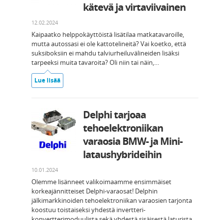
kätevä ja virtaviivainen
12.02.2024
Kaipaatko helppokäyttöistä lisätilaa matkatavaroille,
mutta autossasi ei ole kattotelineitä? Vai koetko, että
suksiboksiin ei mahdu talviurheiluvälineiden lisäksi
tarpeeksi muita tavaroita? Oli niin tai näin,…
Lue lisää
Delphi tarjoaa
tehoelektroniikan
varaosia BMW- ja Mini-
lataushybrideihin
10.01.2024
Olemme lisänneet valikoimaamme ensimmäiset
korkeajännitteiset Delphi-varaosat! Delphin
jälkimarkkinoiden tehoelektroniikan varaosien tarjonta
koostuu toistaiseksi yhdestä invertteri-
konvertterimoduulista sekä yhdestä sisäisestä laturista