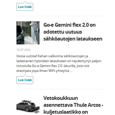
Lue lisää
Go-e Gemini flex 2.0 on
odotettu uutuus
sähköautojen lataukseen
18.07.2024
Iloisia uutisia! Kahan valikoima sähköautojen ja
ladattavien hybridien lataukseen on täydentynyt paljon
toivotulla Go-e Gemini flex 2.0 -laturilla, jota voit
etäohjata jopa ilman WiFi-yhteyttä.…
Lue lisää
Vetokoukkuun
asennettava Thule Arcos -
kuljetuslaatikko on