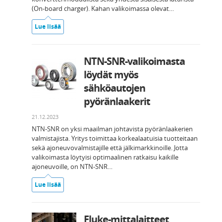
(On-board charger). Kahan valikoimassa olevat…
Lue lisää
NTN-SNR-valikoimasta
löydät myös
sähköautojen
pyöränlaakerit
21.12.2023
NTN-SNR on yksi maailman johtavista pyöränlaakerien
valmistajista. Yritys toimittaa korkealaatuisia tuotteitaan
sekä ajoneuvovalmistajille että jälkimarkkinoille. Jotta
valikoimasta löytyisi optimaalinen ratkaisu kaikille
ajoneuvoille, on NTN-SNR…
Lue lisää
Fluke-mittalaitteet