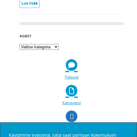
Lue lisää
AIHEET
Palaute
Kahaviesti
facebookissa
Käytämme evästeitä, jotta saat parhaan kokemuksen