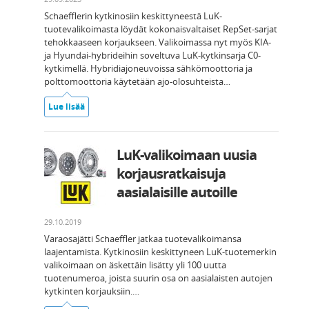
Schaefflerin kytkinosiin keskittyneestä LuK-
tuotevalikoimasta löydät kokonaisvaltaiset RepSet-sarjat
tehokkaaseen korjaukseen. Valikoimassa nyt myös KIA-
ja Hyundai-hybrideihin soveltuva LuK-kytkinsarja C0-
kytkimellä. Hybridiajoneuvoissa sähkömoottoria ja
polttomoottoria käytetään ajo-olosuhteista…
Lue lisää
LuK-valikoimaan uusia
korjausratkaisuja
aasialaisille autoille
29.10.2019
Varaosajätti Schaeffler jatkaa tuotevalikoimansa
laajentamista. Kytkinosiin keskittyneen LuK-tuotemerkin
valikoimaan on äskettäin lisätty yli 100 uutta
tuotenumeroa, joista suurin osa on aasialaisten autojen
kytkinten korjauksiin.…