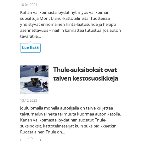
10.04.2024
Kahan valikoimasta löydät nyt myös valikoiman
suosittuja Mont Blanc -kattotelineitä. Tuotteissa
yhdistyvät erinomainen hinta-laatusuhde ja helppo
asennettavuus – näihin kannattaa tutustua! Jos auton
tavaratila…
Lue lisää
Thule-suksiboksit ovat
talven kestosuosikkeja
13.12.2023
Joululomalla monella autoilijalla on tarve kuljettaa
talviurheiluvälineitä tai muuta kuormaa auton katolla.
Kahan valikoimasta löydät niin suositut Thule-
suksiboksit, kattotelinesarjat kuin suksipidikkeetkin.
Ruotsalainen Thule on…