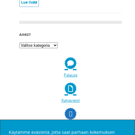
Lue lisää
AIHEET
Palaute
Kahaviesti
facebookissa
Käytämme evästeitä, jotta saat parhaan kokemuksen