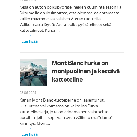
Kesä on auton polkupyörätelineiden kuuminta sesonkia!
Siksi meillä on ilo ilmoittaa, että olemme laajentamassa
valikoimaamme saksalaisen Ateran tuotteilla.
Valikoimasta löydät Atera-polkupyörätelineet sekä -
kattotelineet. Kahan…
Lue lisää
Mont Blanc Furka on
monipuolinen ja kestävä
kattoteline
03.06.2025
Kahan Mont Blanc -tuoteperhe on laajentunut.
Uutuutena valikoimassa on kekseliäs Furka-
kattotelinesarja, joka on erinomainen vaihtoehto
autoihin, joihin sopii vain oven väliin tuleva ”clamp”-
kiinnitys. Mont…
Lue lisää