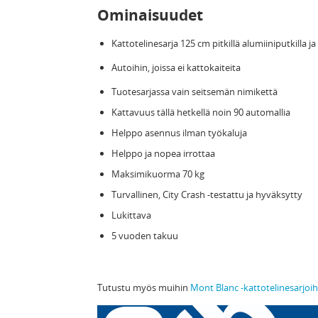
Ominaisuudet
Kattotelinesarja 125 cm pitkillä alumiiniputkilla ja
Autoihin, joissa ei kattokaiteita
Tuotesarjassa vain seitsemän nimikettä
Kattavuus tällä hetkellä noin 90 automallia
Helppo asennus ilman työkaluja
Helppo ja nopea irrottaa
Maksimikuorma 70 kg
Turvallinen, City Crash -testattu ja hyväksytty
Lukittava
5 vuoden takuu
Tutustu myös muihin
Mont Blanc -kattotelinesarjoih