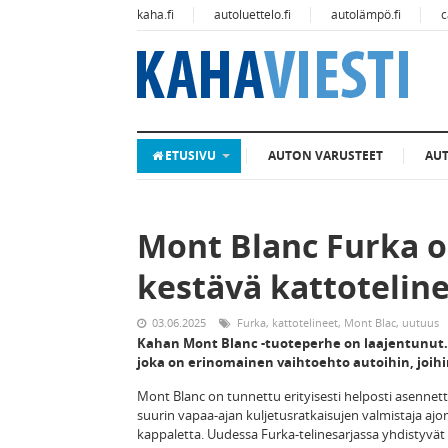
kaha.fi
autoluettelo.fi
autolämpö.fi
c
ETUSIVU
AUTON VARUSTEET
AU
Mont Blanc Furka o
kestävä kattotelin
03.06.2025
Furka
,
kattotelineet
,
Mont Blac
,
uutuus
Kahan Mont Blanc -tuoteperhe on laajentunut. 
joka on erinomainen vaihtoehto autoihin, joihin 
Mont Blanc on tunnettu erityisesti helposti asennett
suurin vapaa-ajan kuljetusratkaisujen valmistaja ajon
kappaletta. Uudessa Furka-telinesarjassa yhdistyvä