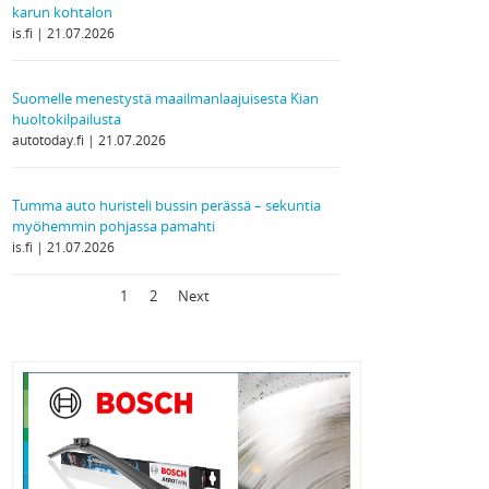
karun kohtalon
is.fi
21.07.2026
Suomelle menestystä maailmanlaajuisesta Kian
huoltokilpailusta
autotoday.fi
21.07.2026
Tumma auto huristeli bussin perässä – sekuntia
myöhemmin pohjassa pamahti
is.fi
21.07.2026
1
2
Next