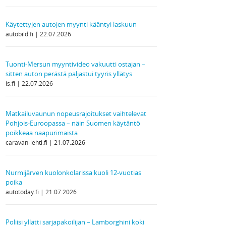
Käytettyjen autojen myynti kääntyi laskuun
autobild.fi
22.07.2026
Tuonti-Mersun myyntivideo vakuutti ostajan –
sitten auton perästä paljastui tyyris yllätys
is.fi
22.07.2026
Matkailuvaunun nopeusrajoitukset vaihtelevat
Pohjois-Euroopassa – näin Suomen käytäntö
poikkeaa naapurimaista
caravan-lehti.fi
21.07.2026
Nurmijärven kuolonkolarissa kuoli 12-vuotias
poika
autotoday.fi
21.07.2026
Poliisi yllätti sarjapakoilijan – Lamborghini koki