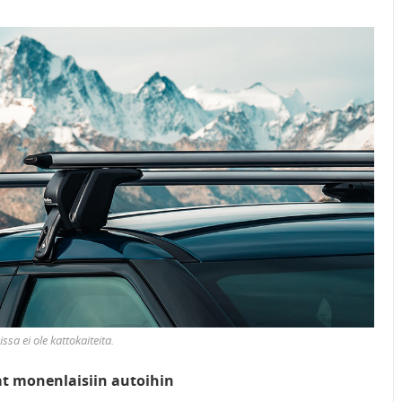
sa ei ole kattokaiteita.
at monenlaisiin autoihin