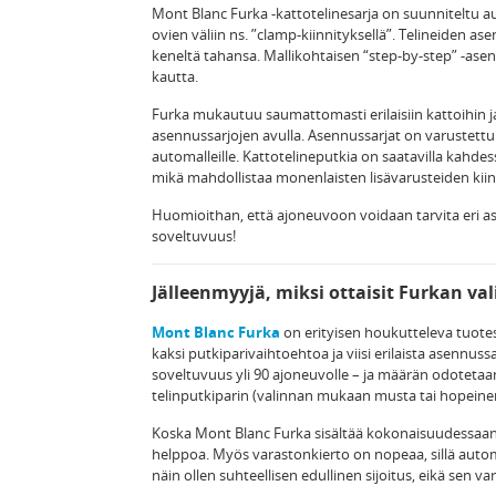
Mont Blanc Furka -kattotelinesarja on suunniteltu auto
ovien väliin ns. ”clamp-kiinnityksellä”. Telineiden ase
keneltä tahansa. Mallikohtaisen “step-by-step” -a
kautta.
Furka mukautuu saumattomasti erilaisiin kattoihin ja
asennussarjojen avulla. Asennussarjat on varustettu e
automalleille. Kattotelineputkia on saatavilla kahdess
mikä mahdollistaa monenlaisten lisävarusteiden kiinn
Huomioithan, että ajoneuvoon voidaan tarvita eri ase
soveltuvuus!
Jälleenmyyjä, miksi ottaisit Furkan v
Mont Blanc Furka
on erityisen houkutteleva tuotesar
kaksi putkiparivaihtoehtoa ja viisi erilaista asennuss
soveltuvuus yli 90 ajoneuvolle – ja määrän odotetaa
telinputkiparin (valinnan mukaan musta tai hopeinen
Koska Mont Blanc Furka sisältää kokonaisuudessaan v
helppoa. Myös varastonkierto on nopeaa, sillä autom
näin ollen suhteellisen edullinen sijoitus, eikä sen v