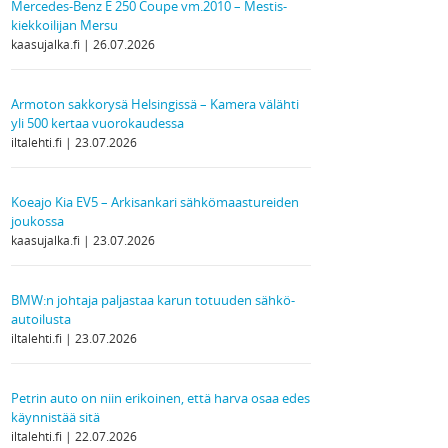
Mercedes-Benz E 250 Coupe vm.2010 – Mestis-
kiekkoilijan Mersu
kaasujalka.fi
26.07.2026
Armoton sakkorysä Helsingissä – Kamera välähti
yli 500 kertaa vuorokaudessa
iltalehti.fi
23.07.2026
Koeajo Kia EV5 – Arkisankari sähkömaastureiden
joukossa
kaasujalka.fi
23.07.2026
BMW:n johtaja paljastaa karun totuuden sähkö­
autoilusta
iltalehti.fi
23.07.2026
Petrin auto on niin erikoinen, että harva osaa edes
käynnistää sitä
iltalehti.fi
22.07.2026