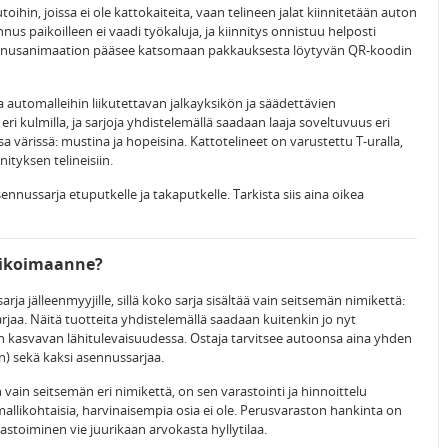
ihin, joissa ei ole kattokaiteita, vaan telineen jalat kiinnitetään auton
nnus paikoilleen ei vaadi työkaluja, ja kiinnitys onnistuu helposti
sennusanimaation pääsee katsomaan pakkauksesta löytyvän QR-koodin
 automalleihin liikutettavan jalkayksikön ja säädettävien
ri kulmilla, ja sarjoja yhdistelemällä saadaan laaja soveltuvuus eri
a värissä: mustina ja hopeisina. Kattotelineet on varustettu T-uralla,
ityksen telineisiin.
nnussarja etuputkelle ja takaputkelle. Tarkista siis aina oikea
alikoimaanne?
ja jälleenmyyjille, sillä koko sarja sisältää vain seitsemän nimikettä:
arjaa. Näitä tuotteita yhdistelemällä saadaan kuitenkin jo nyt
n kasvavan lähitulevaisuudessa. Ostaja tarvitsee autoonsa aina yhden
) sekä kaksi asennussarjaa.
ain seitsemän eri nimikettä, on sen varastointi ja hinnoittelu
allikohtaisia, harvinaisempia osia ei ole. Perusvaraston hankinta on
arastoiminen vie juurikaan arvokasta hyllytilaa.