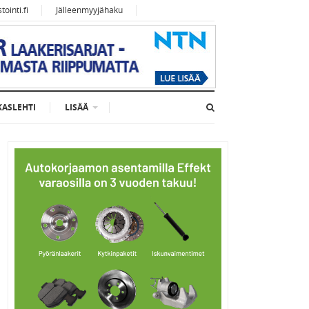
ointi.fi
Jälleenmyyjähaku
KASLEHTI
LISÄÄ