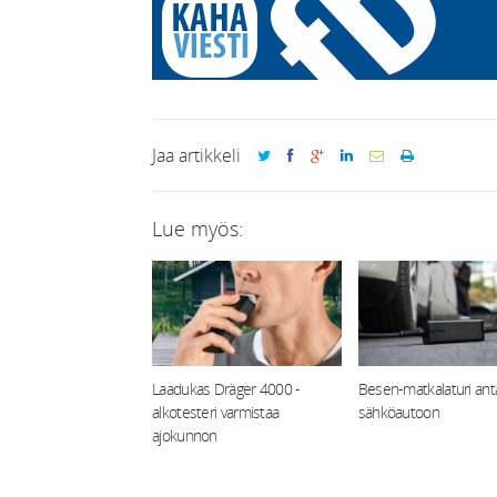
Jaa artikkeli
Lue myös:
Laadukas Dräger 4000 -
Besen-matkalaturi anta
alkotesteri varmistaa
sähköautoon
ajokunnon