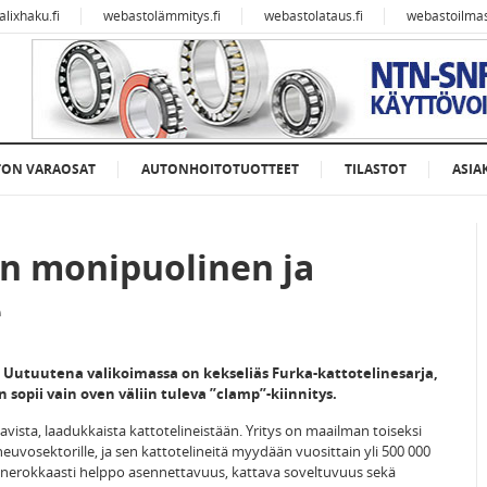
alixhaku.fi
webastolämmitys.fi
webastolataus.fi
webastoilmast
TON VARAOSAT
AUTONHOITOTUOTTEET
TILASTOT
ASIA
n monipuolinen ja
e
Uutuutena valikoimassa on kekseliäs Furka-kattotelinesarja,
sopii vain oven väliin tuleva ”clamp”-kiinnitys.
avista, laadukkaista kattotelineistään. Yritys on maailman toiseksi
euvosektorille, ja sen kattotelineitä myydään vuosittain yli 500 000
t nerokkaasti helppo asennettavuus, kattava soveltuvuus sekä