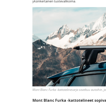
yksinkertainen tuotevalikoima.
Mont Blanc Furka -kattotelinesarja soveltuu autoihin, jois
Mont Blanc Furka -kattotelineet sopiv