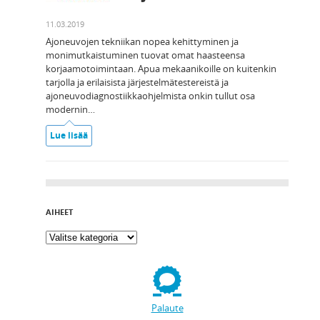
11.03.2019
Ajoneuvojen tekniikan nopea kehittyminen ja
monimutkaistuminen tuovat omat haasteensa
korjaamotoimintaan. Apua mekaanikoille on kuitenkin
tarjolla ja erilaisista järjestelmätestereistä ja
ajoneuvodiagnostiikkaohjelmista onkin tullut osa
modernin…
Lue lisää
AIHEET
Palaute