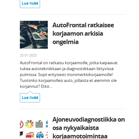
Lue lisää
AutoFrontal ratkaisee
korjaamon arkisia
ongelmia
25.01.2023
AutoFrontal on ratkaisu korjaamoille, jotka kaipaavat
tukea autotekniikkaan ja diagnostiikkaan liittyvissä
pulmissa. Sopii erityisesti monimerkkikorjaamoille!
Tuotiinko korjaamollesi auto, jollaista et aiemmin ole
korjannut? Etkö…
Lue lisää
Ajoneuvodiagnostiikka on
osa nykyaikaista
korjaamotoimintaa