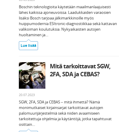
Boschin teknologioita käytetään maailmanlaajuisesti
lähes kaikissa ajoneuvoissa. Laadukkaiden varaosien
lisäksi Bosch tarjoaa jälkimarkkinoille myös
huippumodernia ESItronic-diagnostiikkaa sekä kattavan
valikoiman koulutuksia. Nykyaikaisten autojen
huoltaminen ja…
Lue lisää
Mitä tarkoittavat SGW,
2FA, SDA ja CEBAS?
20.07.2023
SGW, 2FA, SDA ja CEBAS – mitä ihmettä? Nämä
monimutkaiset kirjainsarjat tarkoittavat autojen
palomuurijärjestelmiä sekä niiden avaamiseen
tarkoitettuja ohjelmia ja käytäntöjä, jotka tapahtuvat
osittain…