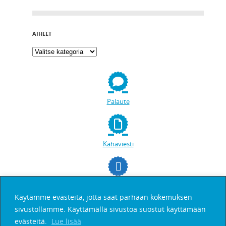
AIHEET
Palaute
Kahaviesti
facebookissa
Käytämme evästeitä, jotta saat parhaan kokemuksen
sivustollamme. Käyttämällä sivustoa suostut käyttämään
Etsi
evästeitä.
Lue lisää