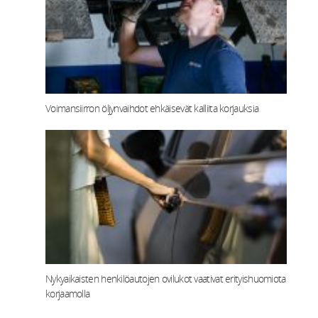
Voimansiirron öljynvaihdot ehkäisevät kalliita korjauksia
Nykyaikaisten henkilöautojen ovilukot vaativat erityishuomiota
korjaamolla