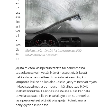
es
un
est
esä
iliö
ssä
voi
oll
a
kes
äk
Muista myös täyttää lasinpesunestesäiliö
au
talvilaatuisella nesteellä.
de
n
jäljiltä mietoa lasinpesunestettä tai pahimmassa
tapauksessa vain vettä. Nämä nesteet eivät kestä
pakkasta ja pesulaitteen toiminta lakkaa oitis, kun
lämpötila laskee nollan alapuolelle. Jäätyminen voi myös
rikkoa suuttimet ja pumpun, mikä aiheuttaa ikäviä
lisäkustannuksia. Lasinpesunesteissä ei siis kannata
talvella säästää, sillä vain talvikäyttöön suunnitellut
lasinpesunesteet pitävät pissapojan toimivana ja
näkyvyyden kunnossa.