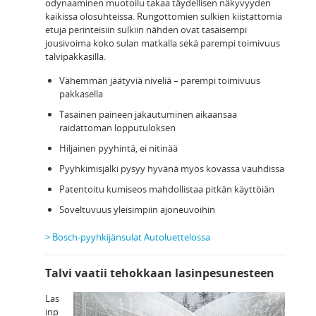
odynaaminen muotoilu takaa täydellisen näkyvyyden
kaikissa olosuhteissa. Rungottomien sulkien kiistattomia
etuja perinteisiin sulkiin nähden ovat tasaisempi
jousivoima koko sulan matkalla sekä parempi toimivuus
talvipakkasilla.
Vähemmän jäätyviä niveliä – parempi toimivuus
pakkasella
Tasainen paineen jakautuminen aikaansaa
raidattoman lopputuloksen
Hiljainen pyyhintä, ei nitinää
Pyyhkimisjälki pysyy hyvänä myös kovassa vauhdissa
Patentoitu kumiseos mahdollistaa pitkän käyttöiän
Soveltuvuus yleisimpiin ajoneuvoihin
> Bosch-pyyhkijänsulat Autoluettelossa
Talvi vaatii tehokkaan lasinpesunesteen
Las
inp