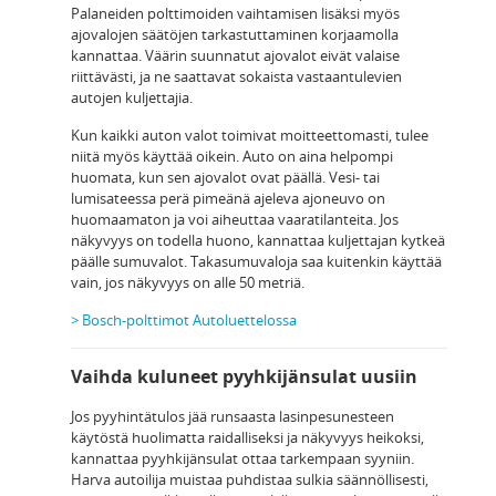
Palaneiden polttimoiden vaihtamisen lisäksi myös
ajovalojen säätöjen tarkastuttaminen korjaamolla
kannattaa. Väärin suunnatut ajovalot eivät valaise
riittävästi, ja ne saattavat sokaista vastaantulevien
autojen kuljettajia.
Kun kaikki auton valot toimivat moitteettomasti, tulee
niitä myös käyttää oikein. Auto on aina helpompi
huomata, kun sen ajovalot ovat päällä. Vesi- tai
lumisateessa perä pimeänä ajeleva ajoneuvo on
huomaamaton ja voi aiheuttaa vaaratilanteita. Jos
näkyvyys on todella huono, kannattaa kuljettajan kytkeä
päälle sumuvalot. Takasumuvaloja saa kuitenkin käyttää
vain, jos näkyvyys on alle 50 metriä.
> Bosch-polttimot Autoluettelossa
Vaihda kuluneet pyyhkijänsulat uusiin
Jos pyyhintätulos jää runsaasta lasinpesunesteen
käytöstä huolimatta raidalliseksi ja näkyvyys heikoksi,
kannattaa pyyhkijänsulat ottaa tarkempaan syyniin.
Harva autoilija muistaa puhdistaa sulkia säännöllisesti,