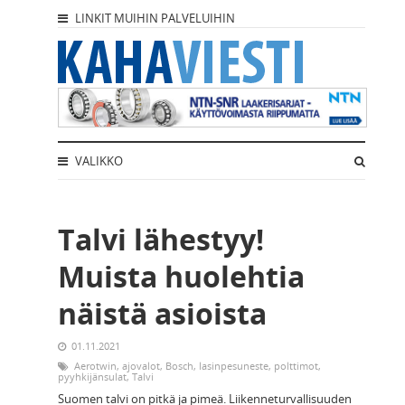
LINKIT MUIHIN PALVELUIHIN
VALIKKO
Talvi lähestyy!
Muista huolehtia
näistä asioista
01.11.2021
Aerotwin
,
ajovalot
,
Bosch
,
lasinpesuneste
,
polttimot
,
pyyhkijänsulat
,
Talvi
Suomen talvi on pitkä ja pimeä. Liikenneturvallisuuden