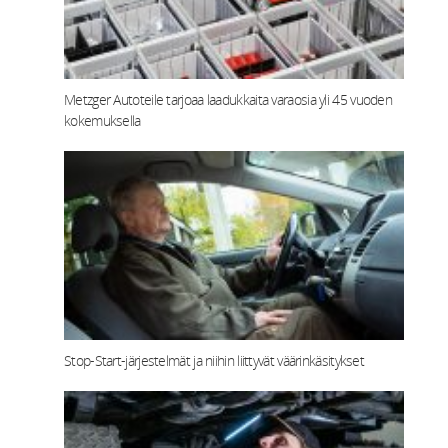
Metzger Autoteile tarjoaa laadukkaita varaosia yli 45 vuoden
kokemuksella
Stop-Start‑järjestelmät ja niihin liittyvät väärinkäsitykset