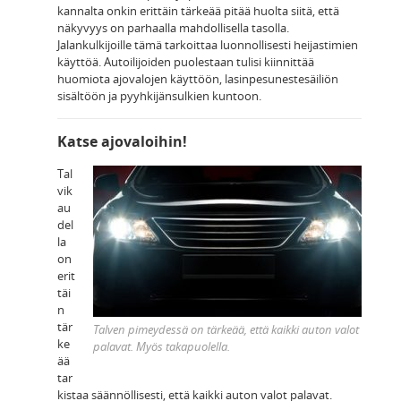
kannalta onkin erittäin tärkeää pitää huolta siitä, että
näkyvyys on parhaalla mahdollisella tasolla.
Jalankulkijoille tämä tarkoittaa luonnollisesti heijastimien
käyttöä. Autoilijoiden puolestaan tulisi kiinnittää
huomiota ajovalojen käyttöön, lasinpesunestesäiliön
sisältöön ja pyyhkijänsulkien kuntoon.
Katse ajovaloihin!
Tal
vik
au
del
la
on
erit
täi
n
tär
Talven pimeydessä on tärkeää, että kaikki auton valot
ke
palavat. Myös takapuolella.
ää
tar
kistaa säännöllisesti, että kaikki auton valot palavat.