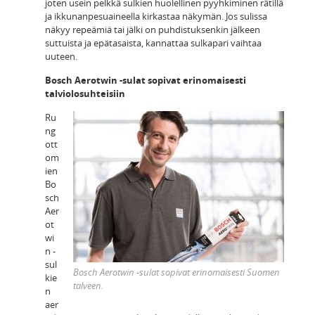
joten usein pelkkä sulkien huolellinen pyyhkiminen rätillä
ja ikkunanpesuaineella kirkastaa näkymän. Jos sulissa
näkyy repeämiä tai jälki on puhdistuksenkin jälkeen
suttuista ja epätasaista, kannattaa sulkapari vaihtaa
uuteen.
Bosch Aerotwin -sulat sopivat erinomaisesti
talviolosuhteisiin
Ru
ng
ott
om
ien
Bo
sch
Aer
ot
wi
n -
sul
Bosch Aerotwin -sulat sopivat erinomaisesti Suomen
kie
talveen.
n
aer