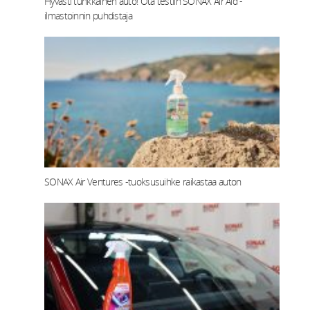
Hyvästi tunkkainen auto! Ota testiin SONAX Air Aid -
ilmastoinnin puhdistaja
SONAX Air Ventures -tuoksusuihke raikastaa auton