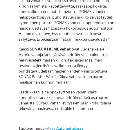
aikana vahauksesta. Testissä arvioitiin kiillon nousua,
kiillon säilymistä, käytettävyyttä, sääkaappikokeita,
kontaktikulmaa ja puhdistavuutta. SONAX vahojen
helppokäyttöisyys, puhdistavuus ja kiilto saivat täydet
kymmenen pistettä. SONAX vahojen loppuarvostelu on
hienoa luettavaa ” Loistava kokonaisuus autonhoitoon.
Helppokäyttöinen, hyvin puhdistava ja kiiltonsa
säilyttävä. Ei oikeastaan mitään heikkoa osa-aluetta.”
Kaikki
SONAX XTREME vahat
ovat uudenaikaisia
Hybridivahoja jotka jättävät erittäin sileän pinnan ja
helmiäisefektimäisen kiillon. Tekniikan Maailman
testivoittajien lisäksi valikoimasta löytyy
puhdistavuudeltaan näiden kahden väliin sijoittuva
SONAX Polish + Wax 2. Oikea vaha valitaan auton
maalipinnan kunnon mukaan.
Laadukkaan ja helppokäyttöisen vahan lisäksi
kunnolliset tarvikkeet ovat erittäin tärkeä osa auton
vahausta. SONAX Vahan levityssieni ja Mikrokuituliina
tekevät vahauksesta entistäkin helpompaa.
Tuotenumerot –
Avaa Autoluettelossa