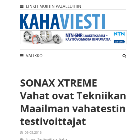
LINKIT MUIHIN PALVELUIHIN
VALIKKO
SONAX XTREME
Vahat ovat Tekniikan
Maailman vahatestin
testivoittajat
09.05.2016
Sonax
,
Testivoittaja
,
Vaha