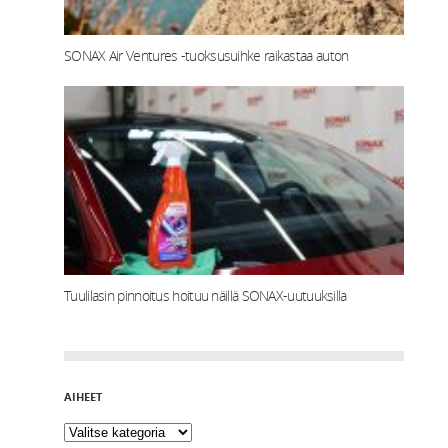
SONAX Air Ventures -tuoksusuihke raikastaa auton
Tuulilasin pinnoitus hoituu näillä SONAX-uutuuksilla
AIHEET