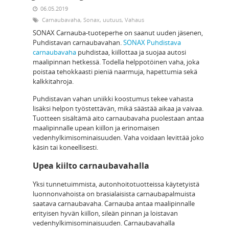
06.05.2019
Carnaubavaha
,
Sonax
,
uutuus
,
Vahaus
SONAX Carnauba-tuoteperhe on saanut uuden jäsenen,
Puhdistavan carnaubavahan.
SONAX Puhdistava
carnaubavaha
puhdistaa, kiillottaa ja suojaa autosi
maalipinnan hetkessä. Todella helppotöinen vaha, joka
poistaa tehokkaasti pieniä naarmuja, hapettumia sekä
kalkkitahroja.
Puhdistavan vahan uniikki koostumus tekee vahasta
lisäksi helpon työstettävän, mikä säästää aikaa ja vaivaa.
Tuotteen sisältämä aito carnaubavaha puolestaan antaa
maalipinnalle upean kiillon ja erinomaisen
vedenhylkimisominaisuuden. Vaha voidaan levittää joko
käsin tai koneellisesti.
Upea kiilto carnaubavahalla
Yksi tunnetuimmista, autonhoitotuotteissa käytetyistä
luonnonvahoista on brasialaisista carnaubapalmuista
saatava carnaubavaha. Carnauba antaa maalipinnalle
erityisen hyvän kiillon, sileän pinnan ja loistavan
vedenhylkimisominaisuuden. Carnaubavahalla