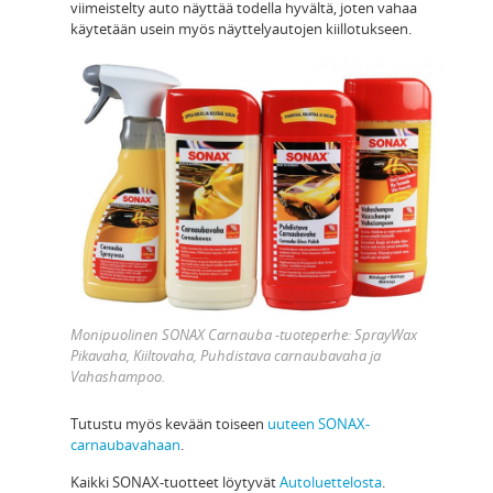
viimeistelty auto näyttää todella hyvältä, joten vahaa
käytetään usein myös näyttelyautojen kiillotukseen.
Monipuolinen SONAX Carnauba -tuoteperhe: SprayWax
Pikavaha, Kiiltovaha, Puhdistava carnaubavaha ja
Vahashampoo.
Tutustu myös kevään toiseen
uuteen SONAX-
carnaubavahaan
.
Kaikki SONAX-tuotteet löytyvät
Autoluettelosta
.