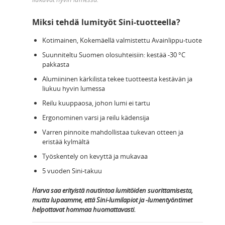
Miksi tehdä lumityöt Sini-tuotteella?
Kotimainen, Kokemäellä valmistettu Avainlippu-tuote
Suunniteltu Suomen olosuhteisiin: kestää -30 °C
pakkasta
Alumiininen kärkilista tekee tuotteesta kestävän ja
liukuu hyvin lumessa
Reilu kuuppaosa, johon lumi ei tartu
Ergonominen varsi ja reilu kädensija
Varren pinnoite mahdollistaa tukevan otteen ja
eristää kylmältä
Työskentely on kevyttä ja mukavaa
5 vuoden Sini-takuu
Harva saa erityistä nautintoa lumitöiden suorittamisesta,
mutta lupaamme, että Sini-lumilapiot ja -lumentyöntimet
helpottavat hommaa huomattavasti.