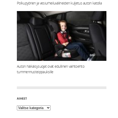
Polkupyörien ja vesiurheiluvälineiden kuljetus auton katolla
Auton häikäisysuojat ovat edullinen vaihtoehto
tummennusteippauksille
AIHEET