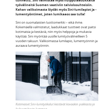
tunnettu, Sini valmistaa myös huippulaadukkaita
työvälineitä Suomen vaativiin talviolosuhteisiin.
Kahan valikoimasta löydät myös Sini-lumilapiot ja -
lumentyöntimet, joten lumikaaos saa tulla!
Sini on suomalaisten luottomerkki – eikä ihme.
Kokemäellä valmistetut, laadukkaat tuotteet ovat paitsi
kotimaisia ja kestäviä, niin myös helppoja ja mukavia
käyttää. Sini myöntää uusille lumityövälineilleen 5
vuoden takuun. Valikoimassa lumilapio, lumentyönnin ja
auraava lumentyönnin.
Kotimaiset Sini-lumityökalut kestävät kovaakin pakkasta ja
liukuvat hyvin lumessa.