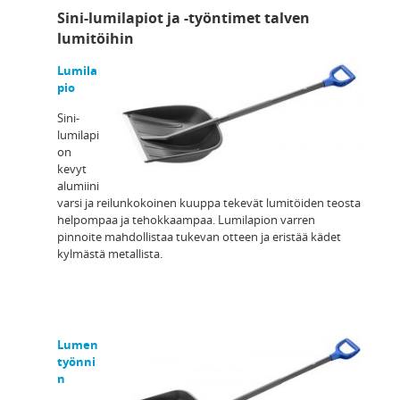
Sini-lumilapiot ja -työntimet talven
lumitöihin
Lumila
pio
Sini-
lumilapi
on
kevyt
alumiini
varsi ja reilunkokoinen kuuppa tekevät lumitöiden teosta
helpompaa ja tehokkaampaa. Lumilapion varren
pinnoite mahdollistaa tukevan otteen ja eristää kädet
kylmästä metallista.
Lumen
työnni
n