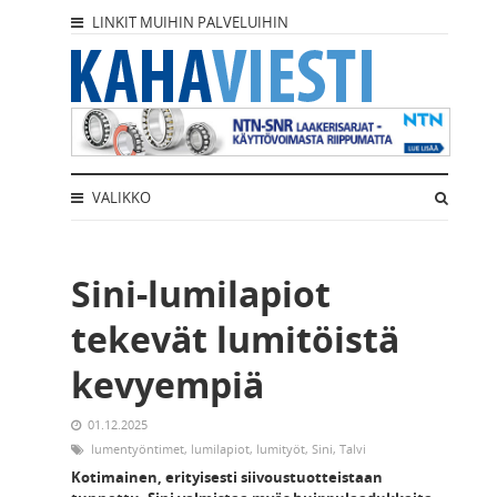
LINKIT MUIHIN PALVELUIHIN
VALIKKO
Sini-lumilapiot
tekevät lumitöistä
kevyempiä
01.12.2025
lumentyöntimet
,
lumilapiot
,
lumityöt
,
Sini
,
Talvi
Kotimainen, erityisesti siivoustuotteistaan