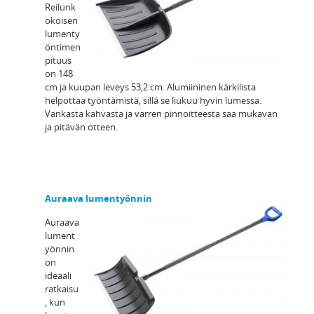
Reilunk
okoisen
lumenty
öntimen
pituus
on 148
cm ja kuupan leveys 53,2 cm. Alumiininen kärkilista
helpottaa työntämistä, sillä se liukuu hyvin lumessa.
Vankasta kahvasta ja varren pinnoitteesta saa mukavan
ja pitävän otteen.
Auraava lumentyönnin
Auraava
lument
yönnin
on
ideaali
ratkaisu
, kun