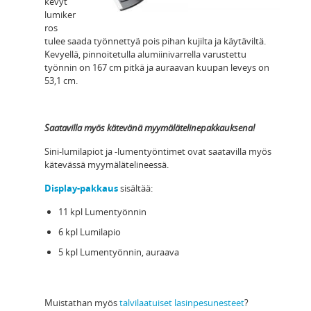
kevyt
lumiker
ros
tulee saada työnnettyä pois pihan kujilta ja käytäviltä.
Kevyellä, pinnoitetulla alumiinivarrella varustettu
työnnin on 167 cm pitkä ja auraavan kuupan leveys on
53,1 cm.
Saatavilla myös kätevänä myymälätelinepakkauksena!
Sini-lumilapiot ja -lumentyöntimet ovat saatavilla myös
kätevässä myymälätelineessä.
Display-pakkaus
sisältää:
11 kpl Lumentyönnin
6 kpl Lumilapio
5 kpl Lumentyönnin, auraava
Muistathan myös
talvilaatuiset lasinpesunesteet
?