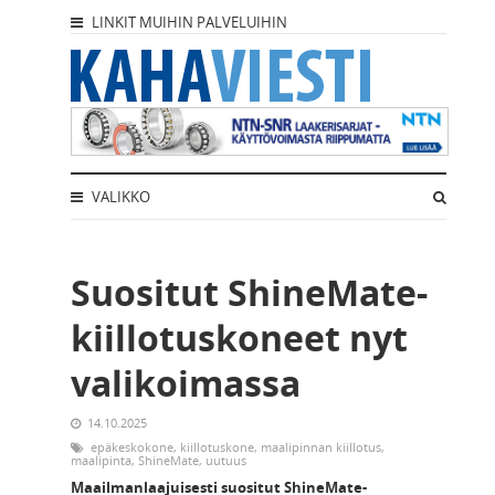
LINKIT MUIHIN PALVELUIHIN
VALIKKO
Suositut ShineMate-
kiillotuskoneet nyt
valikoimassa
14.10.2025
epäkeskokone
,
kiillotuskone
,
maalipinnan kiillotus
,
maalipinta
,
ShineMate
,
uutuus
Maailmanlaajuisesti suositut ShineMate-