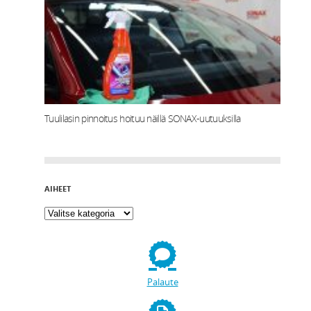
Tuulilasin pinnoitus hoituu näillä SONAX-uutuuksilla
AIHEET
Palaute