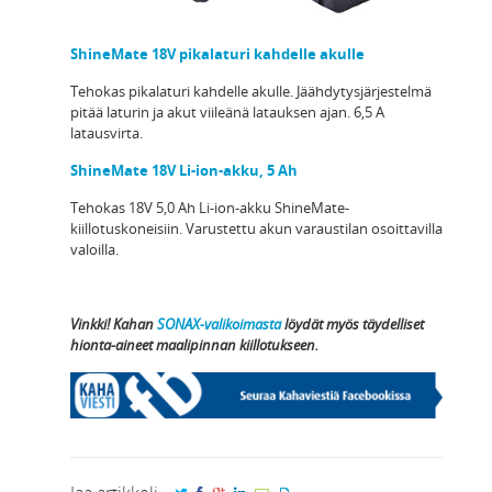
ShineMate 18V pikalaturi kahdelle akulle
Tehokas pikalaturi kahdelle akulle. Jäähdytysjärjestelmä
pitää laturin ja akut viileänä latauksen ajan. 6,5 A
latausvirta.
ShineMate 18V Li-ion-akku, 5 Ah
Tehokas 18V 5,0 Ah Li-ion-akku ShineMate-
kiillotuskoneisiin. Varustettu akun varaustilan osoittavilla
valoilla.
Vinkki! Kahan
SONAX-valikoimasta
löydät myös täydelliset
hionta-aineet maalipinnan kiillotukseen.