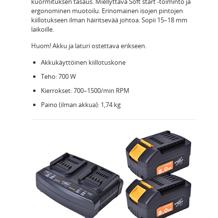
kuormituksen tasaus. Miellyttävä Soft start -toiminto ja
ergonominen muotoilu. Erinomainen isojen pintojen
kiillotukseen ilman häiritsevää johtoa. Sopii 15–18 mm
laikoille.
Huom! Akku ja laturi ostettava erikseen.
Akkukäyttöinen kiillotuskone
Teho: 700 W
Kierrokset: 700–1500/min RPM
Paino (ilman akkua): 1,74 kg