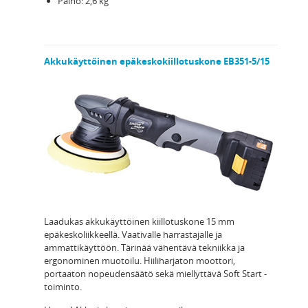
Paino: 2,6 kg
Akkukäyttöinen epäkeskokiillotuskone EB351-5/15
Laadukas akkukäyttöinen kiillotuskone 15 mm
epäkeskoliikkeellä. Vaativalle harrastajalle ja
ammattikäyttöön. Tärinää vähentävä tekniikka ja
ergonominen muotoilu. Hiiliharjaton moottori,
portaaton nopeudensäätö sekä miellyttävä Soft Start -
toiminto.