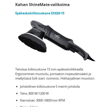
Kahan ShineMate-valikoima
Epäkeskokiillotuskone EX620-15
Tehokas kiillotuskone 15 mm epäkeskoliikkeellä.
Ergonominen muotoilu, portaaton nopeudensäätö ja
miellyttävä Soft start -toiminto. Hiiliharjallinen moottori.
Johdollinen kiillotuskone 5 metrin johdolla
Teho: 800 W/1200 W
Kierrokset: 3000–5800/min RPM