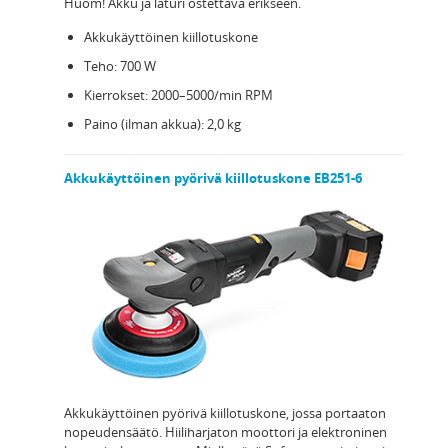
Huom! Akku ja laturi ostettava erikseen.
Akkukäyttöinen kiillotuskone
Teho: 700 W
Kierrokset: 2000–5000/min RPM
Paino (ilman akkua): 2,0 kg
Akkukäyttöinen pyörivä kiillotuskone EB251-6
Akkukäyttöinen pyörivä kiillotuskone, jossa portaaton
nopeudensäätö. Hiiliharjaton moottori ja elektroninen