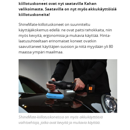
kiillotuskoneet ovat nyt saatavilla Kahan
valikoimasta. Saatavilla on nyt myös akkukäyttöisiä
kiillotuskoneita!
ShineMate-kiillotuskoneet on suunniteltu
käyttäjäkokemus edellä: ne ovat paitsi tehokkaita, niin
myös kevyitä, ergonomisia ja mukavia käyttää. Hinta-
laatusuhteeltaan erinomaiset koneet ovatkin
saavuttaneet käyttäjien suosion ja niitä myydään yli 80
maassa ympäri maailmaa.
ShineMate-kiillotuskoneissa on myös akkukäyttöisiä
vaihtoehtoja, jotka ovat kevyitä ja mukavia käyttää.