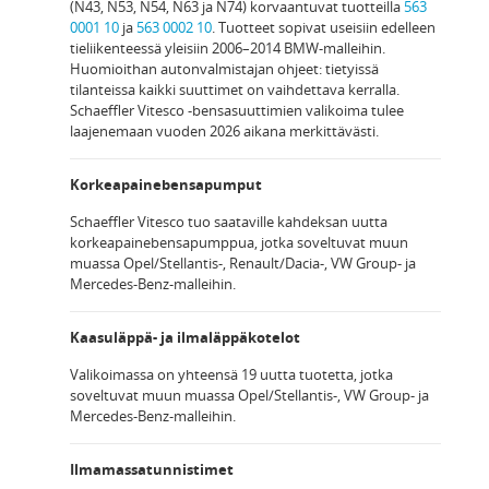
(N43, N53, N54, N63 ja N74) korvaantuvat tuotteilla
563
0001 10
ja
563 0002 10
. Tuotteet sopivat useisiin edelleen
tieliikenteessä yleisiin 2006–2014 BMW-malleihin.
Huomioithan autonvalmistajan ohjeet: tietyissä
tilanteissa kaikki suuttimet on vaihdettava kerralla.
Schaeffler Vitesco -bensasuuttimien valikoima tulee
laajenemaan vuoden 2026 aikana merkittävästi.
Korkeapainebensapumput
Schaeffler Vitesco tuo saataville kahdeksan uutta
korkeapainebensapumppua, jotka soveltuvat muun
muassa Opel/Stellantis-, Renault/Dacia-, VW Group- ja
Mercedes-Benz-malleihin.
Kaasuläppä- ja ilmaläppäkotelot
Valikoimassa on yhteensä 19 uutta tuotetta, jotka
soveltuvat muun muassa Opel/Stellantis-, VW Group- ja
Mercedes-Benz-malleihin.
Ilmamassatunnistimet