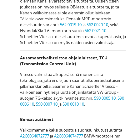
olemaan Kahalla varastoitavia tuotteita. Uusien osien
joukossa on myös sellaisia OE-laatuisia tuotteita, joita
Kahan valikoimassa ei ole aiemmin ollut lainkaan.
Tällaisia ovat esimerkiksi Renault M9T -moottorin
dieselsuutin variantit
562 0019 10
ja
562 0020 10
, sekä
Hyundai/Kia 1.6 -moottorin suutin
562 0021 10
.
Schaeffler Vitesco -dieselsuuttimet ovat alkuperäisosia, ja
Schaeffler Vitesco on myös näiden osien valmistaja.
Automaattivaihteiston ohjainlaitteet, TCU
(Transmission Control Unit)
Vitesco valmistaa alkuperäisenä monenlaista
teknologiaa, jota ei ole juuri saanut alkuperäislaatuisena
jälkimarkkinoilta. Saamme Kahan Schaeffler Vitesco -
valikoimaan nyt neljä uutta ohjainlaitetta VW Group -
autojen 7G-kaksoiskytkinvaihteistoihin:
590 0005 10
,
590
0006 10
,
590 0007 10
ja
590 0010 10
.
Bensasuuttimet
Valikoimamme kaksi suosittua suorasuihkutussuutinta
A2C6064072777
ja
A2C6064074777
BMW-moottoreihin