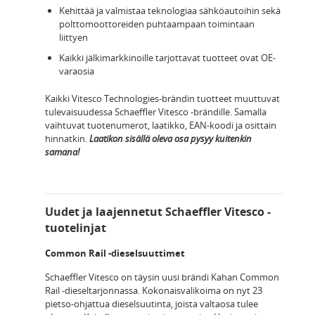
Kehittää ja valmistaa teknologiaa sähköautoihin sekä
polttomoottoreiden puhtaampaan toimintaan
liittyen
Kaikki jälkimarkkinoille tarjottavat tuotteet ovat OE-
varaosia
Kaikki Vitesco Technologies-brändin tuotteet muuttuvat
tulevaisuudessa Schaeffler Vitesco -brändille. Samalla
vaihtuvat tuotenumerot, laatikko, EAN-koodi ja osittain
hinnatkin.
Laatikon sisällä oleva osa pysyy kuitenkin
samana!
Uudet ja laajennetut Schaeffler Vitesco -
tuotelinjat
Common Rail -dieselsuuttimet
Schaeffler Vitesco on täysin uusi brändi Kahan Common
Rail -dieseltarjonnassa. Kokonaisvalikoima on nyt 23
pietso-ohjattua dieselsuutinta, joista valtaosa tulee