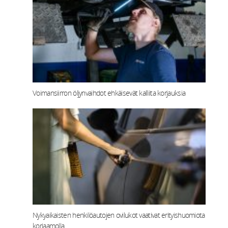
Voimansiirron öljynvaihdot ehkäisevät kalliita korjauksia
Nykyaikaisten henkilöautojen ovilukot vaativat erityishuomiota
korjaamolla