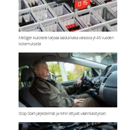
Metzger Autoteile tarjoaa laadukkaita varaosia yli 45 vuoden
kokemuksella
Stop-Start‑järjestelmät ja niihin liittyvät väärinkäsitykset