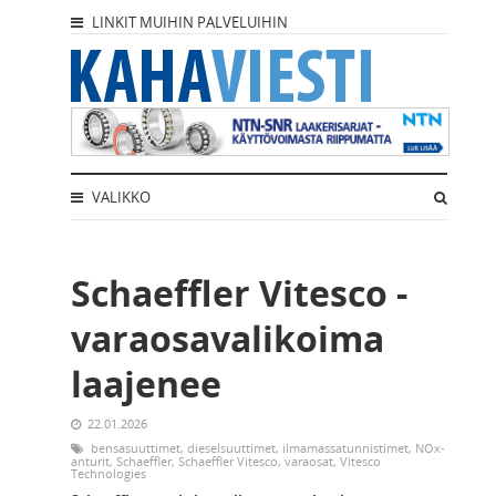
LINKIT MUIHIN PALVELUIHIN
VALIKKO
Schaeffler Vitesco -
varaosavalikoima
laajenee
22.01.2026
bensasuuttimet
,
dieselsuuttimet
,
ilmamassatunnistimet
,
NOx-
anturit
,
Schaeffler
,
Schaeffler Vitesco
,
varaosat
,
Vitesco
Technologies