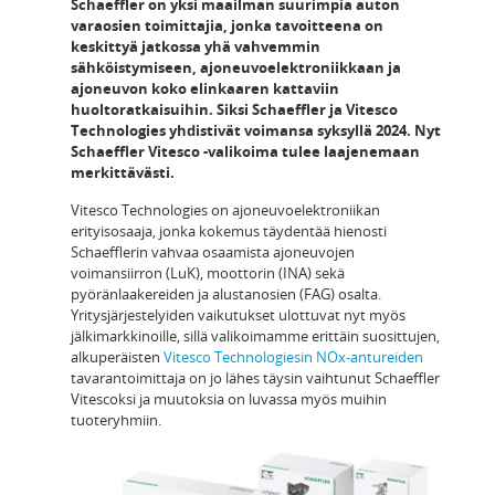
Schaeffler on yksi maailman suurimpia auton
varaosien toimittajia, jonka tavoitteena on
keskittyä jatkossa yhä vahvemmin
sähköistymiseen, ajoneuvoelektroniikkaan ja
ajoneuvon koko elinkaaren kattaviin
huoltoratkaisuihin. Siksi Schaeffler ja Vitesco
Technologies yhdistivät voimansa syksyllä 2024. Nyt
Schaeffler Vitesco -valikoima tulee laajenemaan
merkittävästi.
Vitesco Technologies on ajoneuvoelektroniikan
erityisosaaja, jonka kokemus täydentää hienosti
Schaefflerin vahvaa osaamista ajoneuvojen
voimansiirron (LuK), moottorin (INA) sekä
pyöränlaakereiden ja alustanosien (FAG) osalta.
Yritysjärjestelyiden vaikutukset ulottuvat nyt myös
jälkimarkkinoille, sillä valikoimamme erittäin suosittujen,
alkuperäisten
Vitesco Technologiesin NOx-antureiden
tavarantoimittaja on jo lähes täysin vaihtunut Schaeffler
Vitescoksi ja muutoksia on luvassa myös muihin
tuoteryhmiin.