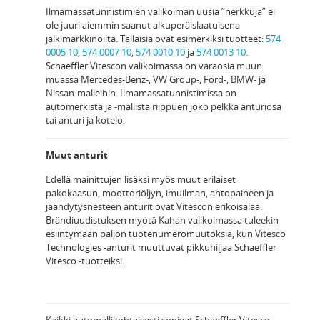
Ilmamassatunnistimien valikoiman uusia ”herkkuja” ei
ole juuri aiemmin saanut alkuperäislaatuisena
jälkimarkkinoilta. Tällaisia ovat esimerkiksi tuotteet:
574
0005 10
,
574 0007 10
,
574 0010 10
ja
574 0013 10
.
Schaeffler Vitescon valikoimassa on varaosia muun
muassa Mercedes-Benz-, VW Group-, Ford-, BMW- ja
Nissan-malleihin. Ilmamassatunnistimissa on
automerkistä ja -mallista riippuen joko pelkkä anturiosa
tai anturi ja kotelo.
Muut anturit
Edellä mainittujen lisäksi myös muut erilaiset
pakokaasun, moottoriöljyn, imuilman, ahtopaineen ja
jäähdytysnesteen anturit ovat Vitescon erikoisalaa.
Brändiuudistuksen myötä Kahan valikoimassa tuleekin
esiintymään paljon tuotenumeromuutoksia, kun Vitesco
Technologies -anturit muuttuvat pikkuhiljaa Schaeffler
Vitesco -tuotteiksi.
Kaikki automallikohtaisesti sopivat Schaeffler Vitesco -