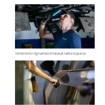
Voimansiirron öljynvaihdot ehkäisevät kalliita korjauksia