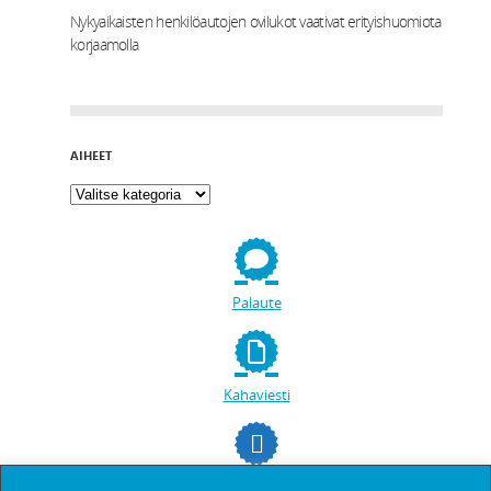
Nykyaikaisten henkilöautojen ovilukot vaativat erityishuomiota
korjaamolla
AIHEET
Palaute
Kahaviesti
facebookissa