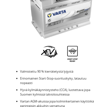
Valmistettu 90 % kierrätetystä lyijystä
Erinomainen Start-Stop-suorituskyky, latautuu
nopeasti
Hyvä kylmäkäynnistysteho (CCA), luotettava jopa
Suomen kylmissä talviolosuhteissa
Vartan AGM-akuissa jopa kolminkertainen käyttöikä
perinteisiin akkuihin verrattuna