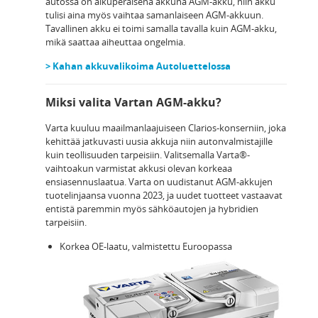
autossa on alkuperäisenä akkuna AGM-akku, niin akku
tulisi aina myös vaihtaa samanlaiseen AGM-akkuun.
Tavallinen akku ei toimi samalla tavalla kuin AGM-akku,
mikä saattaa aiheuttaa ongelmia.
> Kahan akkuvalikoima Autoluettelossa
Miksi valita Vartan AGM-akku?
Varta kuuluu maailmanlaajuiseen Clarios-konserniin, joka
kehittää jatkuvasti uusia akkuja niin autonvalmistajille
kuin teollisuuden tarpeisiin. Valitsemalla Varta®-
vaihtoakun varmistat akkusi olevan korkeaa
ensiasennuslaatua. Varta on uudistanut AGM-akkujen
tuotelinjaansa vuonna 2023, ja uudet tuotteet vastaavat
entistä paremmin myös sähköautojen ja hybridien
tarpeisiin.
Korkea OE-laatu, valmistettu Euroopassa