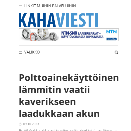
LINKIT MUIHIN PALVELUIHIN
VALIKKO
Polttoainekäyttöinen
lämmitin vaatii
kaverikseen
laadukkaan akun
09.10.2023
AGM-akku
,
akku
,
esilämmitys
,
polttoainekäyttöinen lämmitin
,