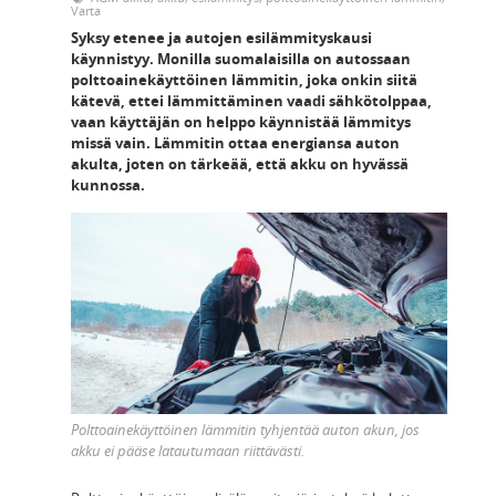
Varta
Syksy etenee ja autojen esilämmityskausi
käynnistyy. Monilla suomalaisilla on autossaan
polttoainekäyttöinen lämmitin, joka onkin siitä
kätevä, ettei lämmittäminen vaadi sähkötolppaa,
vaan käyttäjän on helppo käynnistää lämmitys
missä vain. Lämmitin ottaa energiansa auton
akulta, joten on tärkeää, että akku on hyvässä
kunnossa.
Polttoainekäyttöinen lämmitin tyhjentää auton akun, jos
akku ei pääse latautumaan riittävästi.