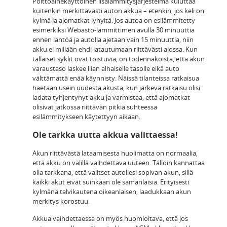
Polttoainekäyttöinen lisälämmitysjärjestelmä kuluttaa
kuitenkin merkittävästi auton akkua – etenkin, jos keli on
kylmä ja ajomatkat lyhyitä. Jos autoa on esilämmitetty
esimerkiksi Webasto-lämmittimen avulla 30 minuuttia
ennen lähtöä ja autolla ajetaan vain 15 minuuttia, niin
akku ei millään ehdi latautumaan riittävästi ajossa. Kun
tällaiset syklit ovat toistuvia, on todennäköistä, että akun
varaustaso laskee liian alhaiselle tasolle eikä auto
välttämättä enää käynnisty. Näissä tilanteissa ratkaisua
haetaan usein uudesta akusta, kun järkevä ratkaisu olisi
ladata tyhjentynyt akku ja varmistaa, että ajomatkat
olisivat jatkossa riittävän pitkiä suhteessa
esilämmitykseen käytettyyn aikaan.
Ole tarkka uutta akkua valittaessa!
Akun riittävästä lataamisesta huolimatta on normaalia,
että akku on välillä vaihdettava uuteen. Tällöin kannattaa
olla tarkkana, että valitset autollesi sopivan akun, sillä
kaikki akut eivät suinkaan ole samanlaisia. Erityisesti
kylmänä talvikautena oikeanlaisen, laadukkaan akun
merkitys korostuu.
Akkua vaihdettaessa on myös huomioitava, että jos