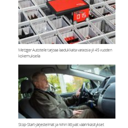
Metzger Autoteile tarjoaa laadukkaita varaosia yli 45 vuoden
kokemuksella
Stop-Start‑järjestelmät ja niihin liittyvät väärinkäsitykset