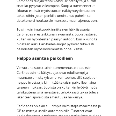
CarShades suojaa tehokkaasti UV-säteilyltä ja auton
sisätilat pysyvät viileämpinä. Suojilla tummennetut
ikkunat estävät myös suoran näköyhteyden auton
takatiloihin, joten penkille unohtunut puhelin tai
tietokone ei houkuttele murtautumaan ajoneuvoon.
Toisin kuin imukuppikiinnitteinen häikäisysuoja,
CarShades ei estä ikkunan avaamista. Suojat estävät
kuitenkin hyönteisten pääsyn autoon, kun ikkunoita
pidetään auki. CarShades-suojat pysyvät tukevasti
paikoillaan myös kovemmissa nopeuksissa.
Helppo asentaa paikoilleen
Verrattuna suosittuihin tummennusteippauksiin
CarShadesin häikäisysuojat ovat edullisempi ja
muuntautumiskykyisempi vaihtoehto, sillä suojat on
helppo irrottaa ja kiinnittää takaisin paikoilleen aina
tarpeen mukaan. Suojista on kuitenkin hyötyä myös
talvikautena, sillä ne estävät tehokkaasti takaa tulevan
liikenteen ajovaloista aiheutuvaa häikäisyä.
CarShades on alan suurimpia valmistajia maailmassa ja
OE-toimittaja useille automerkeille. Tuotteet ovat
korkealaatuisia ja helppoja asentaa paikoilleen mukana