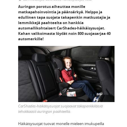
Auringon porotus aiheuttaa monille
matkapahoinvointia ja päänsärkyä. Helppo ja
edullinen tapa suojata takapenkin matkustajia ja
lemmikkejä paahteelta on hankkia
automallikohtaisert CarShades-häikäisysuojat.
Kahan valikoimasta löydät noin 800 suojasarjaa 40
automerkille!
CarShades-häikäisysuojat suojaavat takapenkkiläisiä
tehokkaasti auringon paahteelta.
Häikäisysuojat tuovat monelle mieleen imukupeilla