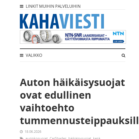
LINKIT MUIHIN PALVELUIHIN
VALIKKO
Auton häikäisysuojat
ovat edullinen
vaihtoehto
tummennusteippauksil
18.06.2026
aurinkosuojat
,
CarShades
,
häikäisysuojat
,
kesä