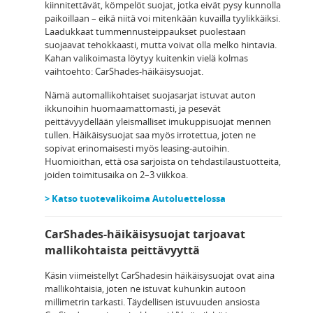
kiinnitettävät, kömpelöt suojat, jotka eivät pysy kunnolla
paikoillaan – eikä niitä voi mitenkään kuvailla tyylikkäiksi.
Laadukkaat tummennusteippaukset puolestaan
suojaavat tehokkaasti, mutta voivat olla melko hintavia.
Kahan valikoimasta löytyy kuitenkin vielä kolmas
vaihtoehto: CarShades-häikäisysuojat.
Nämä automallikohtaiset suojasarjat istuvat auton
ikkunoihin huomaamattomasti, ja pesevät
peittävyydellään yleismalliset imukuppisuojat mennen
tullen. Häikäisysuojat saa myös irrotettua, joten ne
sopivat erinomaisesti myös leasing-autoihin.
Huomioithan, että osa sarjoista on tehdastilaustuotteita,
joiden toimitusaika on 2–3 viikkoa.
> Katso tuotevalikoima Autoluettelossa
CarShades-häikäisysuojat tarjoavat
mallikohtaista peittävyyttä
Käsin viimeistellyt CarShadesin häikäisysuojat ovat aina
mallikohtaisia, joten ne istuvat kuhunkin autoon
millimetrin tarkasti. Täydellisen istuvuuden ansiosta