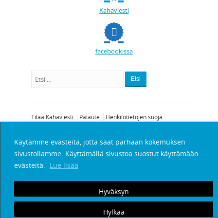
Kahaviesti
facebookissa
Etsi
Tilaa Kahaviesti
Palaute
Henkilötietojen suoja
© Copyright 2025
kahaviesti.fi
.
Käytämme evästeitä, jotta saat parhaan kokemuksen
sivustollamme. Käyttämällä sivustoa suostut käyttämään
evästeitä.
Lue lisää
Hyväksyn
Hylkää