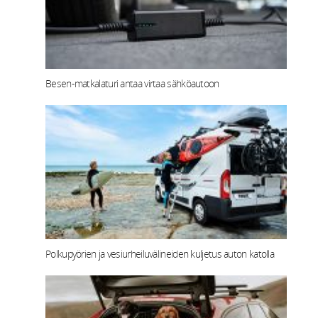
Besen-matkalaturi antaa virtaa sähköautoon
Polkupyörien ja vesiurheiluvälineiden kuljetus auton katolla