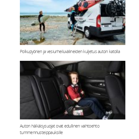
Polkupyörien ja vesiurheiluvälineiden kuljetus auton katolla
Auton häikäisysuojat ovat edullinen vaihtoehto
tummennusteippauksille