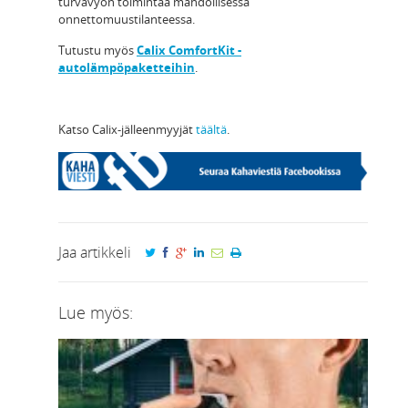
turvavyön toimintaa mahdollisessa
onnettomuustilanteessa.
Tutustu myös
Calix ComfortKit -
autolämpöpaketteihin
.
Katso Calix-jälleenmyyjät
täältä
.
Jaa artikkeli
Lue myös: