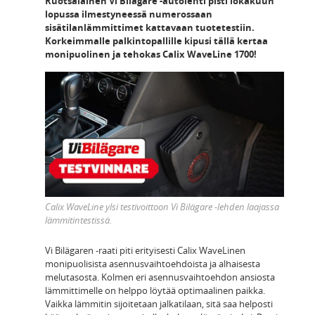
Ruotsalainen Vi Bilägäre -autolehti pisti lokakuun
lopussa ilmestyneessä numerossaan
sisätilanlämmittimet kattavaan tuotetestiin.
Korkeimmalle palkintopallille kipusi tällä kertaa
monipuolinen ja tehokas Calix WaveLine 1700!
Calix WaveLine ylsi testivoittoon Vi Bilägare -lehden laajassa
lämmitintestissä.
Vi Bilägaren -raati piti erityisesti Calix WaveLinen
monipuolisista asennusvaihtoehdoista ja alhaisesta
melutasosta. Kolmen eri asennusvaihtoehdon ansiosta
lämmittimelle on helppo löytää optimaalinen paikka.
Vaikka lämmitin sijoitetaan jalkatilaan, sitä saa helposti