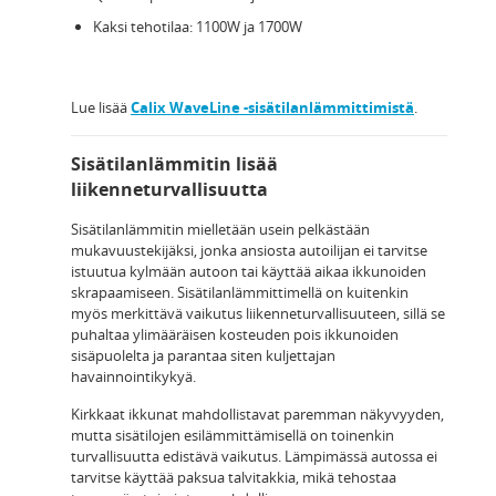
Kaksi tehotilaa: 1100W ja 1700W
Lue lisää
Calix WaveLine -sisätilanlämmittimistä
.
Sisätilanlämmitin lisää
liikenneturvallisuutta
Sisätilanlämmitin mielletään usein pelkästään
mukavuustekijäksi, jonka ansiosta autoilijan ei tarvitse
istuutua kylmään autoon tai käyttää aikaa ikkunoiden
skrapaamiseen. Sisätilanlämmittimellä on kuitenkin
myös merkittävä vaikutus liikenneturvallisuuteen, sillä se
puhaltaa ylimääräisen kosteuden pois ikkunoiden
sisäpuolelta ja parantaa siten kuljettajan
havainnointikykyä.
Kirkkaat ikkunat mahdollistavat paremman näkyvyyden,
mutta sisätilojen esilämmittämisellä on toinenkin
turvallisuutta edistävä vaikutus. Lämpimässä autossa ei
tarvitse käyttää paksua talvitakkia, mikä tehostaa