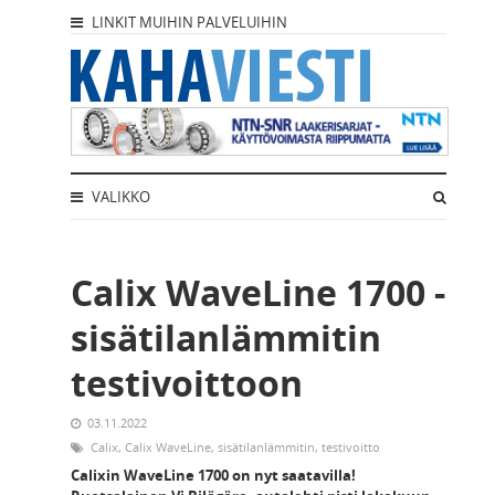
LINKIT MUIHIN PALVELUIHIN
VALIKKO
Calix WaveLine 1700 -
sisätilanlämmitin
testivoittoon
03.11.2022
Calix
,
Calix WaveLine
,
sisätilanlämmitin
,
testivoitto
Calixin WaveLine 1700 on nyt saatavilla!