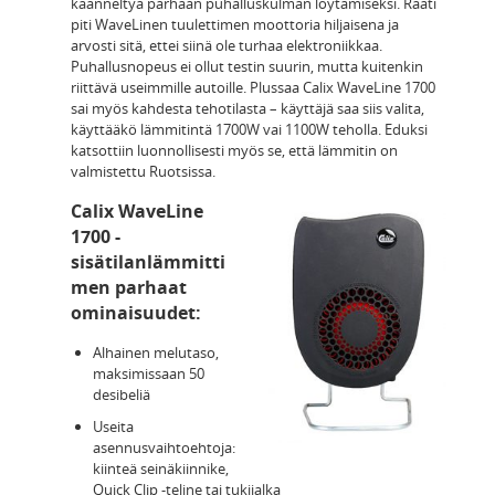
käänneltyä parhaan puhalluskulman löytämiseksi. Raati
piti WaveLinen tuulettimen moottoria hiljaisena ja
arvosti sitä, ettei siinä ole turhaa elektroniikkaa.
Puhallusnopeus ei ollut testin suurin, mutta kuitenkin
riittävä useimmille autoille. Plussaa Calix WaveLine 1700
sai myös kahdesta tehotilasta – käyttäjä saa siis valita,
käyttääkö lämmitintä 1700W vai 1100W teholla. Eduksi
katsottiin luonnollisesti myös se, että lämmitin on
valmistettu Ruotsissa.
Calix WaveLine
1700 -
sisätilanlämmitti
men parhaat
ominaisuudet:
Alhainen melutaso,
maksimissaan 50
desibeliä
Useita
asennusvaihtoehtoja:
kiinteä seinäkiinnike,
Quick Clip -teline tai tukijalka