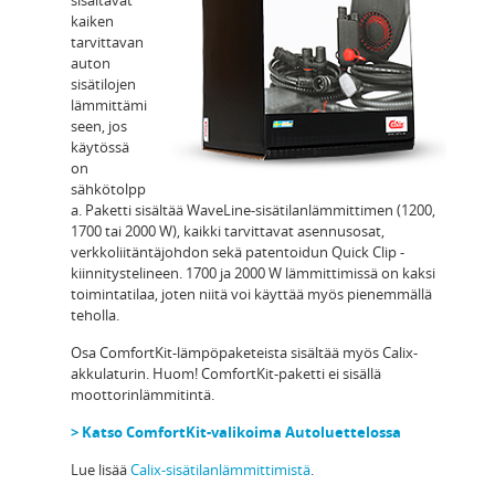
sisältävät
kaiken
tarvittavan
auton
sisätilojen
lämmittämi
seen, jos
käytössä
on
sähkötolpp
a. Paketti sisältää WaveLine-sisätilanlämmittimen (1200,
1700 tai 2000 W), kaikki tarvittavat asennusosat,
verkkoliitäntäjohdon sekä patentoidun Quick Clip -
kiinnitystelineen. 1700 ja 2000 W lämmittimissä on kaksi
toimintatilaa, joten niitä voi käyttää myös pienemmällä
teholla.
Osa ComfortKit-lämpöpaketeista sisältää myös Calix-
akkulaturin. Huom! ComfortKit-paketti ei sisällä
moottorinlämmitintä.
> Katso ComfortKit-valikoima Autoluettelossa
Lue lisää
Calix-sisätilanlämmittimistä
.