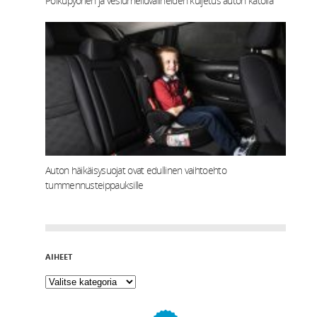
Polkupyörien ja vesiurheiluvälineiden kuljetus auton katolla
Auton häikäisysuojat ovat edullinen vaihtoehto
tummennusteippauksille
AIHEET