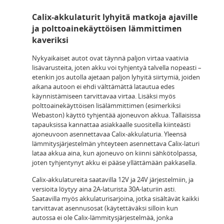
Calix-akkulaturit lyhyitä matkoja ajaville
ja polttoainekäyttöisen lämmittimen
kaveriksi
Nykyaikaiset autot ovat täynnä paljon virtaa vaativia
lisävarusteita, joten akku voi tyhjentyä talvella nopeasti –
etenkin jos autolla ajetaan paljon lyhyitä siirtymiä, joiden
aikana autoon ei ehdi välttämättä latautua edes
käynnistämiseen tarvittavaa virtaa. Lisäksi myös
polttoainekäyttöisen lisälämmittimen (esimerkiksi
Webaston) käyttö tyhjentää ajoneuvon akkua. Tällaisissa
tapauksissa kannattaa asiakkaalle suositella kiinteästi
ajoneuvoon asennettavaa Calix-akkulaturia. Yleensä
lämmitysjärjestelmän yhteyteen asennettava Calix-laturi
lataa akkua aina, kun ajoneuvo on kiinni sähkötolpassa,
joten tyhjentynyt akku ei pääse yllättämään pakkasella.
Calix-akkulatureita saatavilla 12V ja 24V järjestelmiin, ja
versioita löytyy aina 2A-laturista 30A-laturiin asti.
Saatavilla myös akkulaturisarjoina, jotka sisältävät kaikki
tarvittavat asennusosat (käytettäväksi silloin kun
autossa ei ole Calix-lämmitysjärjestelmää, jonka