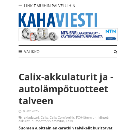
LINKIT MUIHIN PALVELUIHIN
VALIKKO
Calix-akkulaturit ja -
autolämpötuotteet
talveen
05.02.2025
akkulaturi
,
Calix
,
Calix ComfortKit
,
FCH-lämmitin
,
kiinteä
akkulaturi
,
moottorinlämmitin
,
Talvi
Suomen ajoittain ankaratkin talvikelit kurittavat