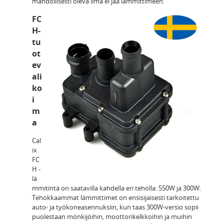
mahdollisesti oleva ilma ei jää lämmittimeen.
FC
H-
tu
ot
ev
ali
ko
i
m
a
Cal
ix
FC
H -
lä
mmitintä on saatavilla kahdella eri teholla: 550W ja 300W.
Tehokkaammat lämmittimet on ensisijaisesti tarkoitettu
auto- ja työkoneasennuksiin, kun taas 300W-versio sopii
puolestaan mönkijöihin, moottorikelkkoihin ja muihin