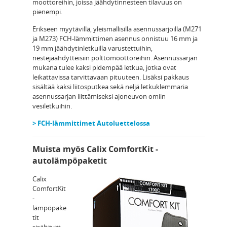
moottoreihin, joissa jäähdytinnesteen tilavuus on
pienempi.
Erikseen myytävillä, yleismallisilla asennussarjoilla (M271
ja M273) FCH-lämmittimen asennus onnistuu 16 mm ja
19 mm jäähdytinletkuilla varustettuihin,
nestejäähdytteisiin polttomoottoreihin. Asennussarjan
mukana tulee kaksi pidempää letkua, jotka ovat
leikattavissa tarvittavaan pituuteen. Lisäksi pakkaus
sisältää kaksi liitosputkea sekä neljä letkuklemmaria
asennussarjan liittämiseksi ajoneuvon omiin
vesiletkuihin.
> FCH-lämmittimet Autoluettelossa
Muista myös Calix ComfortKit -
autolämpöpaketit
Calix
ComfortKit
-
lämpöpake
tit