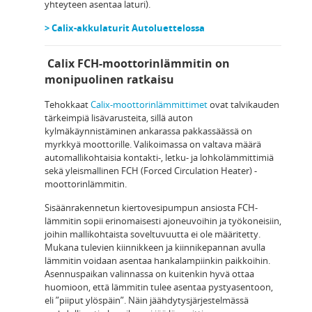
yhteyteen asentaa laturi).
> Calix-akkulaturit Autoluettelossa
Calix FCH-moottorinlämmitin on
monipuolinen ratkaisu
Tehokkaat
Calix-moottorinlämmittimet
ovat talvikauden
tärkeimpiä lisävarusteita, sillä auton
kylmäkäynnistäminen ankarassa pakkassäässä on
myrkkyä moottorille. Valikoimassa on valtava määrä
automallikohtaisia kontakti-, letku- ja lohkolämmittimiä
sekä yleismallinen FCH (Forced Circulation Heater) -
moottorinlämmitin.
Sisäänrakennetun kiertovesipumpun ansiosta FCH-
lämmitin sopii erinomaisesti ajoneuvoihin ja työkoneisiin,
joihin mallikohtaista soveltuvuutta ei ole määritetty.
Mukana tulevien kiinnikkeen ja kiinnikepannan avulla
lämmitin voidaan asentaa hankalampiinkin paikkoihin.
Asennuspaikan valinnassa on kuitenkin hyvä ottaa
huomioon, että lämmitin tulee asentaa pystyasentoon,
eli ”piiput ylöspäin”. Näin jäähdytysjärjestelmässä