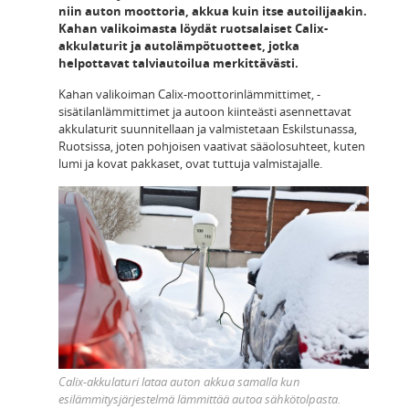
niin auton moottoria, akkua kuin itse autoilijaakin.
Kahan valikoimasta löydät ruotsalaiset Calix-
akkulaturit ja autolämpötuotteet, jotka
helpottavat talviautoilua merkittävästi.
Kahan valikoiman Calix-moottorinlämmittimet, -
sisätilanlämmittimet ja autoon kiinteästi asennettavat
akkulaturit suunnitellaan ja valmistetaan Eskilstunassa,
Ruotsissa, joten pohjoisen vaativat sääolosuhteet, kuten
lumi ja kovat pakkaset, ovat tuttuja valmistajalle.
Calix-akkulaturi lataa auton akkua samalla kun
esilämmitysjärjestelmä lämmittää autoa sähkötolpasta.