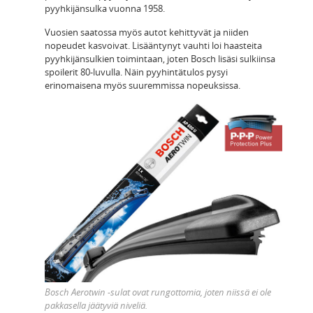
pyyhkijänsulka vuonna 1958.
Vuosien saatossa myös autot kehittyvät ja niiden
nopeudet kasvoivat. Lisääntynyt vauhti loi haasteita
pyyhkijänsulkien toimintaan, joten Bosch lisäsi sulkiinsa
spoilerit 80-luvulla. Näin pyyhintätulos pysyi
erinomaisena myös suuremmissa nopeuksissa.
Bosch Aerotwin -sulat ovat rungottomia, joten niissä ei ole
pakkasella jäätyviä niveliä.