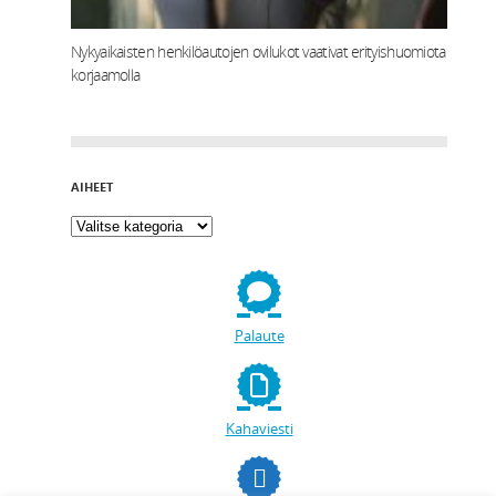
Nykyaikaisten henkilöautojen ovilukot vaativat erityishuomiota
korjaamolla
AIHEET
Palaute
Kahaviesti