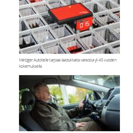
Metzger Autoteile tarjoaa laadukkaita varaosia yli 45 vuoden
kokemuksella