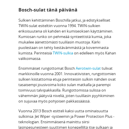
Bosch-sulat tänä päivänä
Sulkien kehittäminen Boschilla jatkui, ja edistykselliset
TWIN-sulat esiteltiin vuonna 1994. TWIN-sulkien
erikoisuutena oli kahden eri kumiseoksen käyttäminen.
Kumiosan runko on pehmeää synteettistä kumia, joka
mukailee äänettömästi tuulilasin muotoja. Kärki
puolestaan on tehty kestävämmästä ja kovemmasta
kumista. Perinteisiä
TWIN-sulkia
on edelleen myös Kahan
valikoimassa.
Ensimmäiset rungottomat Bosch
Aerotwin-sulat
tulivat
markkinoille vuonna 2001. Innovatiivisten, rungottomien
sulkien kiistattomia etuja perinteisiin sulkiin nähden ovat
tasaisempi jousivoima koko sulan matkalla ja parempi
toimivuus talvipakkasilla. Rungottomissa sulissa on
vähemmän jäätyviä niveliä, joten tuulilasin pyyhkiminen
on sujuvaa myös pohjoisen pakkassäässä.
Vuonna 2013 Bosch esitteli kaksi uutta ominaisuutta
sulkiinsa: Jet Wiper -systeemin ja Power Protection Plus -
teknologian. Ensimmäisenä mainittu siirsi
lasinpesunesteen suuttimen konepelliltä itse sulkaan ja