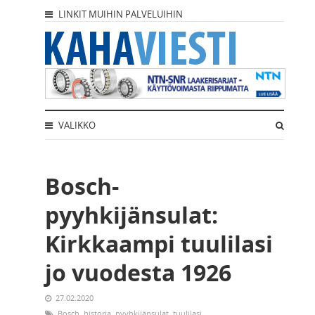
LINKIT MUIHIN PALVELUIHIN
VALIKKO
Bosch-
pyyhkijänsulat:
Kirkkaampi tuulilasi
jo vuodesta 1926
27.02.2020
Bosch
,
historia
,
pyyhkijänsulat
,
tuulilasi