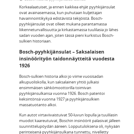
Korkealaatuiset, ja ennen kaikkea ehjät pyyhkijänsulat
ovat avainasemassa, kun puhutaan kuljettajan
havainnointikykyä edistävistä tekijöistä. Bosch-
pyyhkijänsulat ovat olleet mukana parantamassa
liikenneturvallisuutta ja kirkastamassa tuulilasia jo lähes
sadan vuoden ajan, joten tässä pieni kurkistus Bosch-
sulkien historiaan.
Bosch-pyyhkijänsulat – Saksalaisen
insinöörityön taidonnäytteitä vuodesta
1926
Bosch-sulkien historia alkoi jo viime vuosisadan
alkupuoliskolla, kun saksalainen yhtiö julkaisi
ensimmäisen sähkömoottorilla toimivan
pyyhkijänsulkansa vuonna 1926. Bosch patentoi
keksintönsä vuonna 1927 ja pyyhkijänsulkien
massatuotanto alkoi.
Kun autot virtaviivaistuivat 50-luvun lopulla ja tuulilasin
muodot kaareutuivat, Boschin insinöörit palasivat jälleen
suunnittelupöydän ääreen. Lopputuloksena oli, nykyään
perinteisenä pyyhkijänsulkana tunnettu, nivelletty