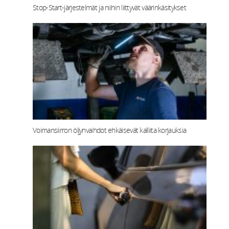
Stop-Start‑järjestelmät ja niihin liittyvät väärinkäsitykset
Voimansiirron öljynvaihdot ehkäisevät kalliita korjauksia