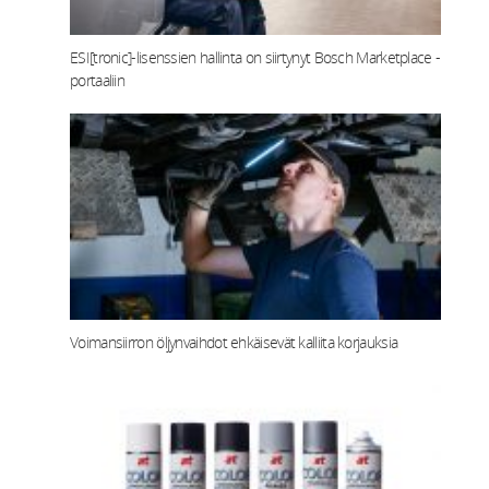
ESI[tronic]-lisenssien hallinta on siirtynyt Bosch Marketplace -
portaaliin
Voimansiirron öljynvaihdot ehkäisevät kalliita korjauksia