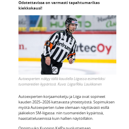
Odotettavissa on varmasti tapahtumarikas
kiekkokausi!
Autoexperten näkyy tällä kaudella Liigassa esimerkiksi
tuomareiden kypärissä. Kuva:
Liiga/Riku Laukkanen
Autoexperten-korjaamoketju ja Liiga ovat sopineet
kauden 2025–2026 kattavasta yhteistyöstä. Sopimuksen
myötä Autoexperten tulee olemaan näyttävästi esillä
jääkiekon SM-liigassa: niin tuomareiden kypärissä,
haastatteluseinissä kuin hallien näytöilläkin.
Onnistuuko Kuopion KalPa puolustamaan