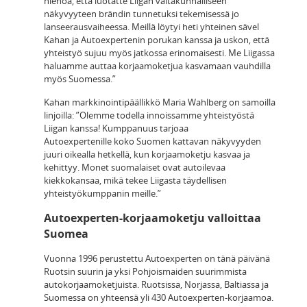
hienoa, että luotatte Liigan valtakunnalliseen
näkyvyyteen brändin tunnetuksi tekemisessä jo
lanseerausvaiheessa. Meillä löytyi heti yhteinen sävel
Kahan ja Autoexpertenin porukan kanssa ja uskon, että
yhteistyö sujuu myös jatkossa erinomaisesti. Me Liigassa
haluamme auttaa korjaamoketjua kasvamaan vauhdilla
myös Suomessa.”
Kahan markkinointipäällikkö Maria Wahlberg on samoilla
linjoilla: ”
Olemme todella innoissamme yhteistyöstä
Liigan kanssa
! K
umppanuus
tarjoaa
Autoexpertenille
koko Suomen kattavan näkyvyyden
juuri oikealla hetkellä, kun korjaamoketju kasvaa ja
kehittyy
.
Monet s
uomalaiset ovat autoilevaa
kiekkokansaa, mikä tekee Liigasta täydellisen
yhteistyökumppanin meille.
”
Autoexperten-korjaamoketju valloittaa
Suomea
Vuonna 1996 perustettu Autoexperten on tänä päivänä
Ruotsin suurin ja yksi Pohjoismaiden suurimmista
autokorjaamoketjuista. Ruotsissa, Norjassa, Baltiassa ja
Suomessa on yhteensä yli 430 Autoexperten-korjaamoa.