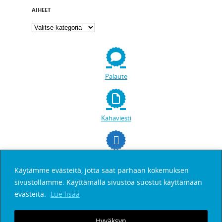
AIHEET
Palaute
Kahaviesti
facebookissa
Käytämme evästeitä, jotta saat parhaan kokemuksen
sivustollamme. Käyttämällä sivustoa suostut käyttämään
Etsi
evästeitä.
Lue lisää
Hyväksyn