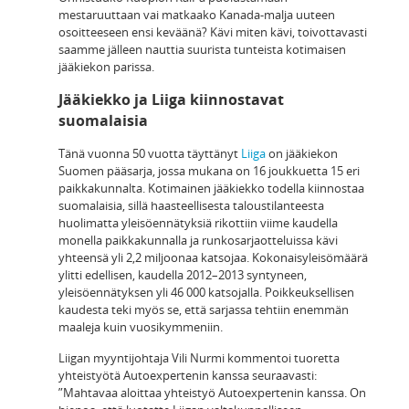
mestaruuttaan vai matkaako Kanada-malja uuteen
osoitteeseen ensi keväänä? Kävi miten kävi, toivottavasti
saamme jälleen nauttia suurista tunteista kotimaisen
jääkiekon parissa.
Jääkiekko ja Liiga kiinnostavat
suomalaisia
Tänä vuonna 50 vuotta täyttänyt
Liiga
on jääkiekon
Suomen pääsarja, jossa mukana on 16 joukkuetta 15 eri
paikkakunnalta. Kotimainen jääkiekko todella kiinnostaa
suomalaisia, sillä haasteellisesta taloustilanteesta
huolimatta yleisöennätyksiä rikottiin viime kaudella
monella paikkakunnalla ja runkosarjaotteluissa kävi
yhteensä yli 2,2 miljoonaa katsojaa. Kokonaisyleisömäärä
ylitti edellisen, kaudella 2012–2013 syntyneen,
yleisöennätyksen yli 46 000 katsojalla. Poikkeuksellisen
kaudesta teki myös se, että sarjassa tehtiin enemmän
maaleja kuin vuosikymmeniin.
Liigan myyntijohtaja Vili Nurmi kommentoi tuoretta
yhteistyötä Autoexpertenin kanssa seuraavasti:
”Mahtavaa aloittaa yhteistyö Autoexpertenin kanssa. On