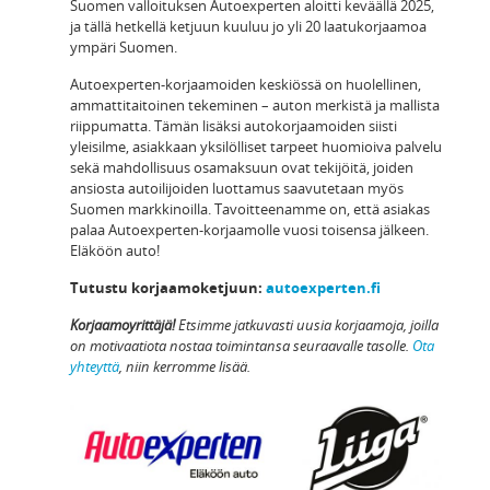
Suomen valloituksen Autoexperten aloitti keväällä 2025,
ja tällä hetkellä ketjuun kuuluu jo yli 20 laatukorjaamoa
ympäri Suomen.
Autoexperten-korjaamoiden keskiössä on huolellinen,
ammattitaitoinen tekeminen – auton merkistä ja mallista
riippumatta. Tämän lisäksi autokorjaamoiden siisti
yleisilme, asiakkaan yksilölliset tarpeet huomioiva palvelu
sekä mahdollisuus osamaksuun ovat tekijöitä, joiden
ansiosta autoilijoiden luottamus saavutetaan myös
Suomen markkinoilla. Tavoitteenamme on, että asiakas
palaa Autoexperten-korjaamolle vuosi toisensa jälkeen.
Eläköön auto!
Tutustu korjaamoketjuun:
autoexperten.fi
Korjaamoyrittäjä!
Etsimme jatkuvasti uusia korjaamoja, joilla
on motivaatiota nostaa toimintansa seuraavalle tasolle.
Ota
yhteyttä
, niin kerromme lisää.