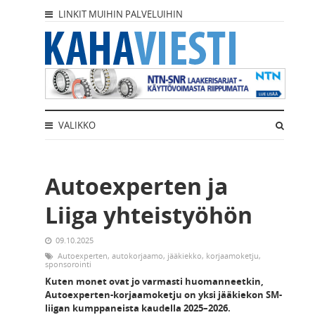
LINKIT MUIHIN PALVELUIHIN
VALIKKO
Autoexperten ja
Liiga yhteistyöhön
09.10.2025
Autoexperten
,
autokorjaamo
,
jääkiekko
,
korjaamoketju
,
sponsorointi
Kuten monet ovat jo varmasti huomanneetkin,
Autoexperten-korjaamoketju on yksi jääkiekon SM-
liigan kumppaneista kaudella 2025–2026.