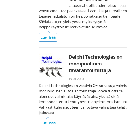
Sähköautoilijoille auton
latausmahdollisuudet reissun pääl
voivat aiheuttaa päänvaivaa. Laadukas ja turvallinen
Besen-matkalaturi on helppo ratkaisu tien päälle.
Sähköautojen yleistyessä myös kysyntä
helppokäyttöisille matkalatureille kasvaa.…
Lue lisää
Delphi Technologies on
monipuolinen
tavarantoimittaja
19.01.2023
Delphi Technologies on vaativia OE-ratkaisuja valmis
monipuolinen autoalan toimittaja, jonka tuotteita
ajoneuvovalmistajat käyttävät aina yksittäisistä
komponenteista kehittyneisiin ohjelmistoratkaisuihi
Vahvasti tulevaisuuteen panostava valmistaja kehit
jatkuvasti…
Lue lisää