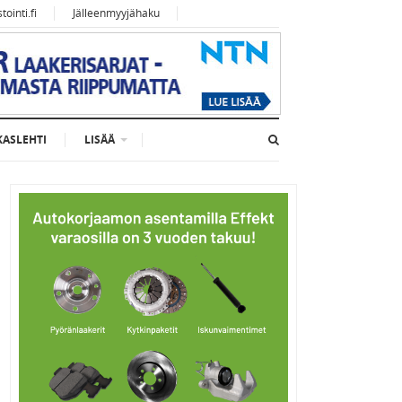
ointi.fi
Jälleenmyyjähaku
KASLEHTI
LISÄÄ