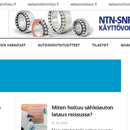
alixhaku.fi
webastolämmitys.fi
webastolataus.fi
webastoilmast
TON VARAOSAT
AUTONHOITOTUOTTEET
TILASTOT
ASIA
a
Miten hoituu sähköauton
lataus reissussa?
01.08.2024