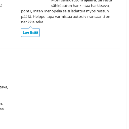
Moni sähköautolla ajeleva, tai vasta
lä
sähköauton hankintaa harkitseva,
pohtii, miten menopeliä saisi ladattua myös reissun
päällä. Helppo tapa varmistaa autosi virransaanti on
hankkia sekä…
Lue lisää
tava,
n.
tää