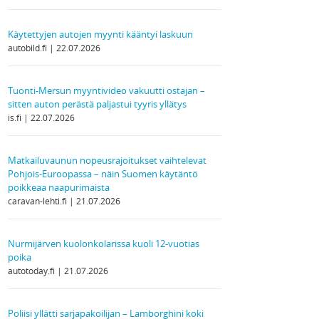
Käytettyjen autojen myynti kääntyi laskuun
autobild.fi
22.07.2026
Tuonti-Mersun myyntivideo vakuutti ostajan –
sitten auton perästä paljastui tyyris yllätys
is.fi
22.07.2026
Matkailuvaunun nopeusrajoitukset vaihtelevat
Pohjois-Euroopassa – näin Suomen käytäntö
poikkeaa naapurimaista
caravan-lehti.fi
21.07.2026
Nurmijärven kuolonkolarissa kuoli 12-vuotias
poika
autotoday.fi
21.07.2026
Poliisi yllätti sarjapakoilijan – Lamborghini koki