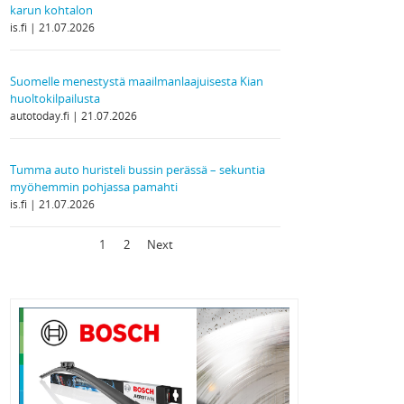
karun kohtalon
is.fi
21.07.2026
Suomelle menestystä maailmanlaajuisesta Kian
huoltokilpailusta
autotoday.fi
21.07.2026
Tumma auto huristeli bussin perässä – sekuntia
myöhemmin pohjassa pamahti
is.fi
21.07.2026
1
2
Next