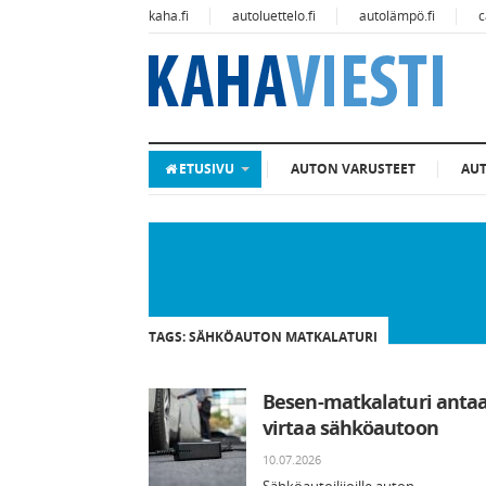
kaha.fi
autoluettelo.fi
autolämpö.fi
c
ETUSIVU
AUTON VARUSTEET
AU
TAGS: SÄHKÖAUTON MATKALATURI
Besen-matkalaturi anta
virtaa sähköautoon
10.07.2026