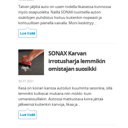
Talven jäljiltä auto on usein todella likaisessa kunnossa
myös sisäpuolelta. Näillä SONAX-tuotteilla auton
sisätilojen puhdistus hoituu kuitenkin nopeasti ja
kohtuullisen pienellä vaivalla. Moni keskittyy…
Lue lisää
SONAX Karvan
irrotusharja lemmikin
omistajan suosikki
30.07.2021
Kesä on koiran kanssa autoilun kuuminta sesonkia, sillä
lemmikit kulkevat mukana niin mökki- kuin
uimareissuillakin. Autossa matkustava koira jättää
jälkeensä kuitenkin karvoja, likaa ja…
Lue lisää