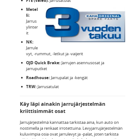
FTE (Valeo):
Jarrusatulat
Metel
li:
Jarrus
ylinter
it
NK:
Jarrule
vyt, -rummut, -letkut ja -vaijerit
OJD Quick Brake:
Jarrujen asennusosat ja
jarruputket
Roadhouse:
Jarrupalat ja -kengät
TRW:
Jarrusatulat
Käy läpi ainakin jarrujärjestelmän
kriittisimmät osat
Jarrujärjestelmä kannattaa tarkistaa aina, kun auto on
nostimella ja renkaat irrotettuina. Levyjarrujärjestelmän
kuluvimpia osia ovat jarrulevyt ja -palat, joten tarkista