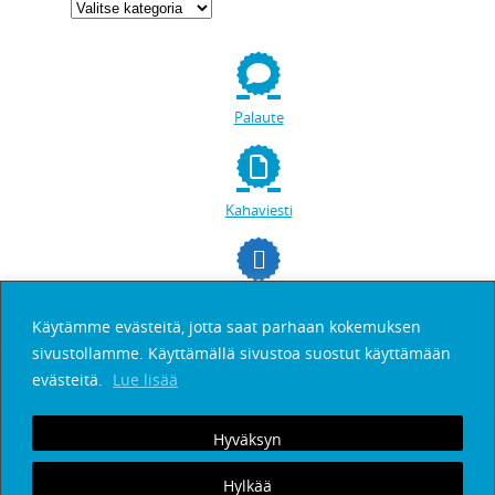
Palaute
Kahaviesti
facebookissa
Käytämme evästeitä, jotta saat parhaan kokemuksen
sivustollamme. Käyttämällä sivustoa suostut käyttämään
Etsi
evästeitä.
Lue lisää
Hyväksyn
Tilaa Kahaviesti
Palaute
Henkilötietojen suoja
© Copyright 2025
kahaviesti.fi
.
Hylkää