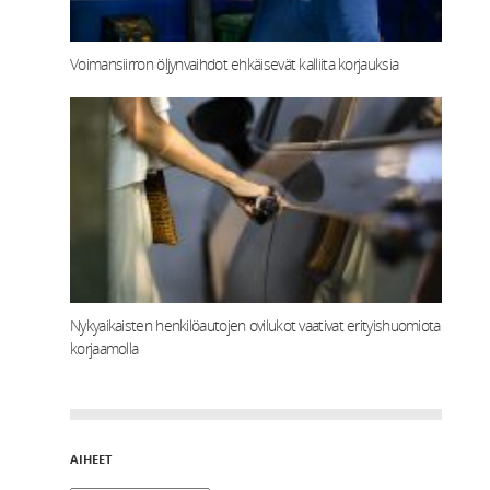
Voimansiirron öljynvaihdot ehkäisevät kalliita korjauksia
Nykyaikaisten henkilöautojen ovilukot vaativat erityishuomiota
korjaamolla
AIHEET