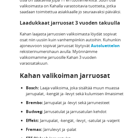
valikoimasta on Kahalla varastoitavia tuotteita, jotka
saadaan toimitettua asiakkaalle jo seuraavaksi päiväksi.
Laadukkaat jarruosat 3 vuoden takuulla
Kahan laajasta jarruosien valikoimasta löydät sopivat
osat niin uusiin kuin vanhempiinkin autoihin. Kuhunkin
ajoneuvoon sopivat jarruosat löytyvät
Autoluettelon
rekisterinumerohaun avulla. Myönnämme
valikoimamme jarruosille Kahan 3 vuoden
varaosatakuun.
Kahan valikoiman jarruosat
Bosch:
Laaja valikoima, joka sisältää muun muassa
jarrupalat, -kengät ja -levyt sekä kulumisen ilmaisimet
Brembo:
Jarrupalat ja -levyt sekä jarrunesteet
Budweg:
Jarrusatulat ja jarrusatulan kehdot
Effekt:
Jarrupalat, -kengät, -levyt, -satulat ja -vaijerit
Fremax:
Jarrulevyt ja -palat