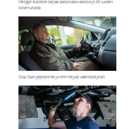
Metzger Autoteile tarjoaa laadukkaita varaosia yli 45 vuoden
kokemuksella
Stop-Start‑järjestelmät ja niihin liittyvät väärinkäsitykset