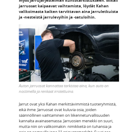
myös jarrujärjestelmän kuntotarkistukseen. Mikäli
jarruosat kaipaavat vaihtamista, löydät Kahan
valikoimasta kaiken tarvittavan aina jarruletkuista
ja -nesteistä jarrulevyihin ja -satuloihin.
Auton jarruosat kannattaa tarkistaa aina, kun auto on
nostimella ja renkaat irrotettuina.
Jarrut ovat yksi Kahan merkittävimmistä tuoteryhmistä,
eikä ihme. Jarruosat ovat kuluvia osia, joiden
säännöllinen vaihtaminen on liikenneturvallisuuden
kannalta avainasemassa. Jarruosien menekki on suuri,
mutta niin on valikoimakin: nimikkeitä on tuhansia ja
osia on saatavilla jopa 11 eri tuotemerkiltä. Suuri osa