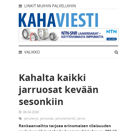
LINKIT MUIHIN PALVELUIHIN
VALIKKO
Kahalta kaikki
jarruosat kevään
sesonkiin
06.04.2026
jarrulevyt
,
jarruosat
,
jarruremontti
,
Jarrut
Renkaanvaihto tarjoaa erinomaisen tilaisuuden