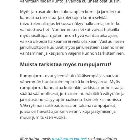
vähintään niiden kunto ja vaihda kuluneet osat uusiin.
Myös jarrusatuloiden liukutappien kumit ja jarruletkut
kannattaa tarkistaa. Jarruletkujen kunto selviää
taivuttelemalla; jos letkussa näkyy halkeamia, on letku
vaihdettava heti. Vanhemmiten letkut voivat halkeilla
myös sisältäpäin, joten ne on hyvä vaihtaa aika ajoin,
vaikka ulkoisia halkeamia ei vielä olisikaan. Vastuulliseen
jarruhuoltoon kuuluvat myös jarrunesteen säännöllinen
vaihtaminen ja käsijarrun vaijerin kunnon tarkistaminen.
Muista tarkistaa myös rumpujarrut!
Rumpujarrut ovat yleensä pitkäikäisempiä ja vaativat
vähemmän huoltotoimenpiteitä kuin levyjarrut. Myös
rumpujarrut kannattaa kuitenkin tarkistaa, puhdistaa ja
säätää säännöllisesti, jotta toimintahäiriöiltä vältytään ja
jarrutusteho säilyy optimaalisena. Esimerkiksi monissa
VAG-ryhmän sähköautoissa on takana rumpujarrut,
joissa on havaittu jonkin verran vikoja jäätymisen ja
muun jumituksen vuoksi.
Muistathan myös
pestä auton vanteet
renkaanvaihdon