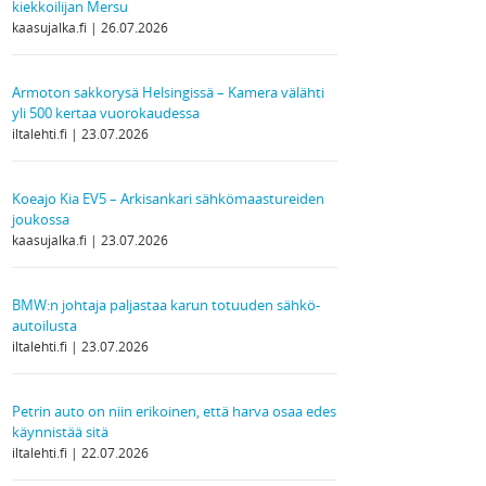
kiekkoilijan Mersu
kaasujalka.fi
26.07.2026
Armoton sakkorysä Helsingissä – Kamera välähti
yli 500 kertaa vuorokaudessa
iltalehti.fi
23.07.2026
Koeajo Kia EV5 – Arkisankari sähkömaastureiden
joukossa
kaasujalka.fi
23.07.2026
BMW:n johtaja paljastaa karun totuuden sähkö­
autoilusta
iltalehti.fi
23.07.2026
Petrin auto on niin erikoinen, että harva osaa edes
käynnistää sitä
iltalehti.fi
22.07.2026