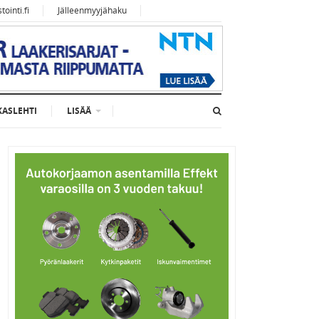
ointi.fi
Jälleenmyyjähaku
KASLEHTI
LISÄÄ