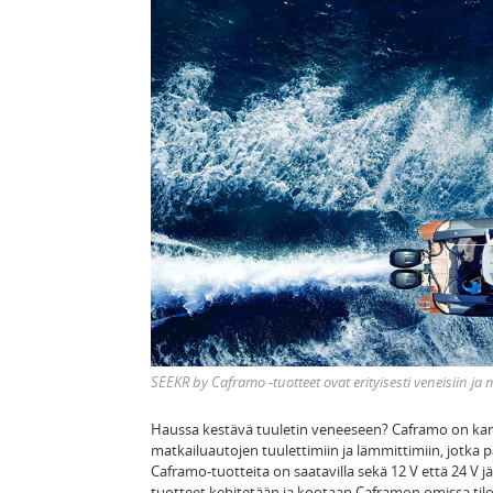
SEEKR by Caframo -tuotteet ovat erityisesti veneisiin ja
Haussa kestävä tuuletin veneeseen? Caframo on kana
matkailuautojen tuulettimiin ja lämmittimiin, jotka
Caframo-tuotteita on saatavilla sekä 12 V että 24 V 
tuotteet kehitetään ja kootaan Caframon omissa tilo