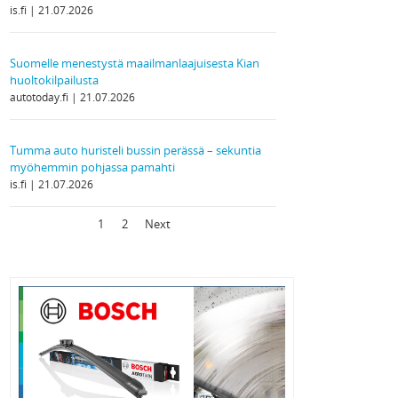
is.fi
21.07.2026
Suomelle menestystä maailmanlaajuisesta Kian
huoltokilpailusta
autotoday.fi
21.07.2026
Tumma auto huristeli bussin perässä – sekuntia
myöhemmin pohjassa pamahti
is.fi
21.07.2026
1
2
Next