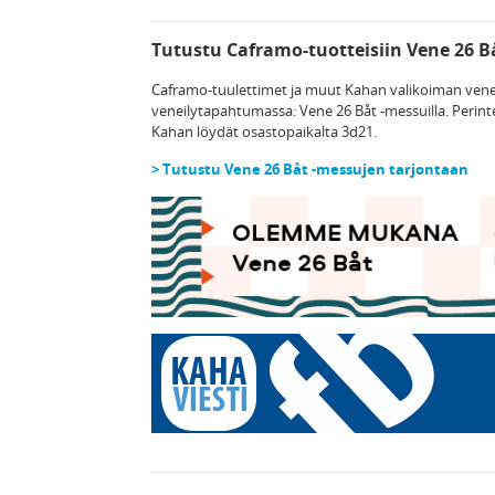
Tutustu Caframo-tuotteisiin Vene 26 Bå
Caframo-tuulettimet ja muut Kahan valikoiman vene
veneilytapahtumassa: Vene 26 Båt -messuilla. Perint
Kahan löydät osastopaikalta 3d21.
> Tutustu Vene 26 Båt -messujen tarjontaan