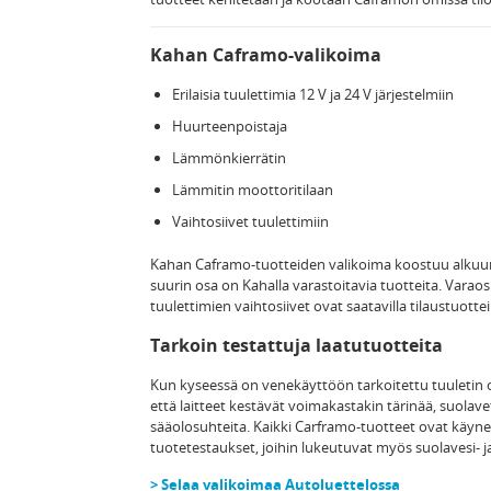
Kahan Caframo-valikoima
Erilaisia tuulettimia 12 V ja 24 V järjestelmiin
Huurteenpoistaja
Lämmönkierrätin
Lämmitin moottoritilaan
Vaihtosiivet tuulettimiin
Kahan Caframo-tuotteiden valikoima koostuu alkuun 
suurin osa on Kahalla varastoitavia tuotteita. Varao
tuulettimien vaihtosiivet ovat saatavilla tilaustuotte
Tarkoin testattuja laatutuotteita
Kun kyseessä on venekäyttöön tarkoitettu tuuletin o
että laitteet kestävät voimakastakin tärinää, suolavett
sääolosuhteita. Kaikki Carframo-tuotteet ovat käynee
tuotetestaukset, joihin lukeutuvat myös suolavesi- j
> Selaa valikoimaa Autoluettelossa