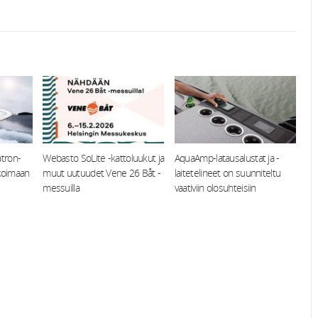
tron-
Webasto SoLite -kattoluukut ja
AquaAmp-latausalustat ja -
ikoimaan
muut uutuudet Vene 26 Båt -
laitetelineet on suunniteltu
messuilla
vaativiin olosuhteisiin