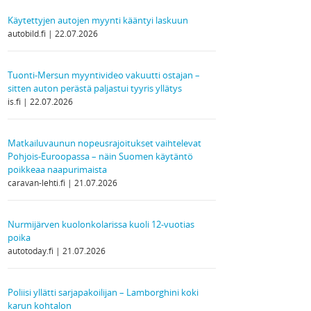
Käytettyjen autojen myynti kääntyi laskuun
autobild.fi
22.07.2026
Tuonti-Mersun myyntivideo vakuutti ostajan –
sitten auton perästä paljastui tyyris yllätys
is.fi
22.07.2026
Matkailuvaunun nopeusrajoitukset vaihtelevat
Pohjois-Euroopassa – näin Suomen käytäntö
poikkeaa naapurimaista
caravan-lehti.fi
21.07.2026
Nurmijärven kuolonkolarissa kuoli 12-vuotias
poika
autotoday.fi
21.07.2026
Poliisi yllätti sarjapakoilijan – Lamborghini koki
karun kohtalon