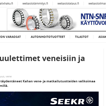
alixhaku.fi
webastolämmitys.fi
webastolataus.fi
webastoilmast
TON VARAOSAT
AUTONHOITOTUOTTEET
TILASTOT
ASIA
ulettimet veneisiin ja
uus
,
vene
 täydentäneet Kahan vene- ja matkailutuotteiden valikoimaa
millä.