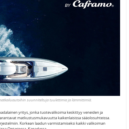
 matkailuautoihin suunniteltuja tuulettimia ja lämmittimiä.
dalainen yritys, jonka tuotevalikoima keskittyy veneiden ja
 parantavat matkustusmukavuutta kaikenlaisissa sääolosuhteissa.
järjestelmiin. Korkean laadun varmistamiseksi kaikki valikoiman
issa Ontariossa, Kanadassa.