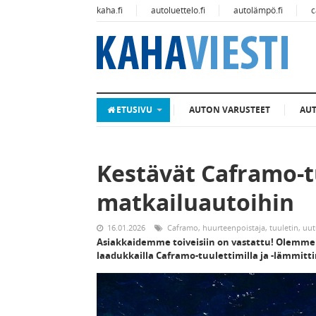
kaha.fi
autoluettelo.fi
autolämpö.fi
c
ETUSIVU
AUTON VARUSTEET
AU
Kestävät Caframo-tu
matkailuautoihin
16.01.2026
Caframo
,
huurteenpoistaja
,
tuuletin
,
uut
Asiakkaidemme toiveisiin on vastattu! Olemme
laadukkailla Caframo-tuulettimilla ja -lämmitti