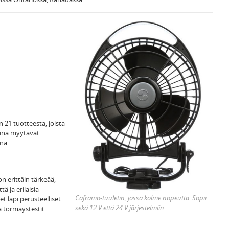
21 tuotteesta, joista
sina myytävät
ina.
n erittäin tärkeää,
ä ja erilaisia
Caframo-tuuletin, jossa kolme nopeutta. Sopii
t läpi perusteelliset
sekä 12 V että 24 V järjestelmiin.
a törmäystestit.