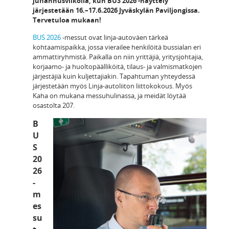
juhannusviikolla, kun BUS 2026 -näyttely
järjestetään 16.–17.6.2026 Jyväskylän Paviljongissa.
Tervetuloa mukaan!
BUS 2026
-messut ovat linja-autoväen tärkeä
kohtaamispaikka, jossa vierailee henkilöitä bussialan eri
ammattiryhmistä. Paikalla on niin yrittäjiä, yritysjohtajia,
korjaamo- ja huoltopäälliköitä, tilaus- ja valmismatkojen
järjestäjiä kuin kuljettajiakin. Tapahtuman yhteydessä
järjestetään myös Linja-autoliiton liittokokous. Myös
Kaha on mukana messuhulinassa, ja meidät löytää
osastolta 207.
B
U
S
20
26
-
m
es
su