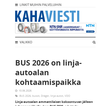
LINKIT MUIHIN PALVELUIHIN
VALIKKO
BUS 2026 on linja-
autoalan
kohtaamispaikka
10.06.2026
BUS 2026
,
bussit
,
Dräger
,
linja-autot
,
VDO
Linja-autoalan ammattilaiset kokoontuvat jälleen