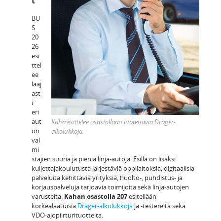
t
BU
S
20
26
esi
ttel
ee
laaj
ast
i
eri
aut
Kaha esittelee osastollaan luotettavia Dräger-
on
alkolukkoja.
val
mi
stajien suuria ja pieniä linja-autoja. Esillä on lisäksi
kuljettajakoulutusta järjestäviä oppilaitoksia, digitaalisia
palveluita kehittäviä yrityksiä, huolto-, puhdistus- ja
korjauspalveluja tarjoavia toimijoita sekä linja-autojen
varusteita.
Kahan osastolla 207
esitellään
korkealaatuisia
Dräger-alkolukkoja
ja -testereitä sekä
VDO-ajopiirturituotteita.