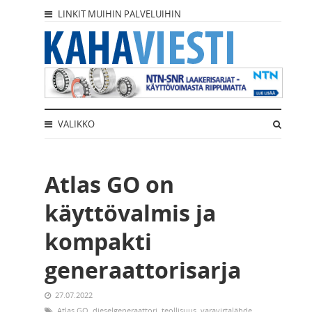
LINKIT MUIHIN PALVELUIHIN
VALIKKO
Atlas GO on
käyttövalmis ja
kompakti
generaattorisarja
27.07.2022
Atlas GO
,
dieselgeneraattori
,
teollisuus
,
varavirtalähde
,