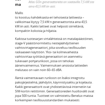
Atlas GOn generaattoreita on saatavilla 7,5 kW:sta
ma
aina 43,5 kW:iin asti.
Mallis
to koostuu kahdeksasta eri tehoisesta laitteesta –
valikoimaa löytyy 7,5 kW:n generaattorista aina 43,5
kW:iin asti. Kaikki laitteet ovat helposti siirreltäviä,
kompaktin kokoisia ja hiljaisia.
Kaikissa tuotesarjan virtalähteissä on matalapäästöinen,
stage-V päästönormitettu nestejäähdytteinen
vaihtovirtageneraattori, joka soveltuu teollisuuden
raskaaseen käyttöön. Yksi- tai kolmevaiheista
vaihtovirtaa syöttävä generaattori on asennettu
tukevaan pohjarunkoon, jossa on tehokas
äänenvaimennus. Vaimennuksen ansiosta laitteiden
melutaso on vain noin 60–65 dBA.
Ääntä vaimentavaan runkoon on lisäksi integroitu
pakojärjestelmä, jäähdytin, käynnistysakku ja kojelauta.
Kaikki generaattorit ovat yhdistettävissä internetiin tai
SIM-kortin reitittimiin. Generaattoreiden huoltovälit ovat
jopa 500 tuntia. Tuotteet on valmistettu Benelux-maissa
korkeimpien teollisuusstandardien mukaisesti.