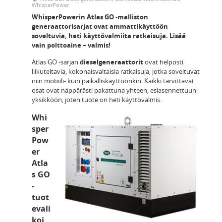
WhisperPower
WhisperPowerin Atlas GO -malliston
generaattorisarjat ovat ammattikäyttöön
soveltuvia, heti käyttövalmiita ratkaisuja. Lisää
vain polttoaine – valmis!
Atlas GO -sarjan
dieselgeneraattorit
ovat helposti
liikuteltavia, kokonaisvaltaisia ratkaisuja, jotka soveltuvat
niin mobiili- kuin paikalliskäyttöönkin. Kaikki tarvittavat
osat ovat näppärästi pakattuna yhteen, esiasennettuun
yksikköön, joten tuote on heti käyttövalmis.
Whi
sper
Pow
er
Atla
s GO
-
tuot
evali
koi