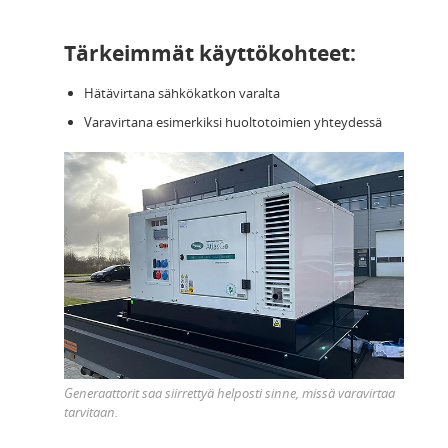
Tärkeimmät käyttökohteet:
Hätävirtana sähkökatkon varalta
Varavirtana esimerkiksi huoltotoimien yhteydessä
Generaattorit saa siirrettyä helposti sinne, missä varavirtaa
tarvitaan.