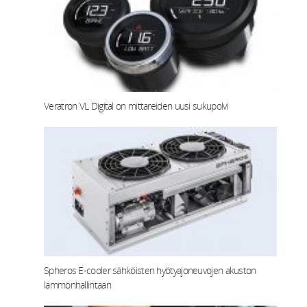
Veratron VL Digital on mittareiden uusi sukupolvi
Spheros E-cooler sähköisten hyötyajoneuvojen akuston
lämmönhallintaan