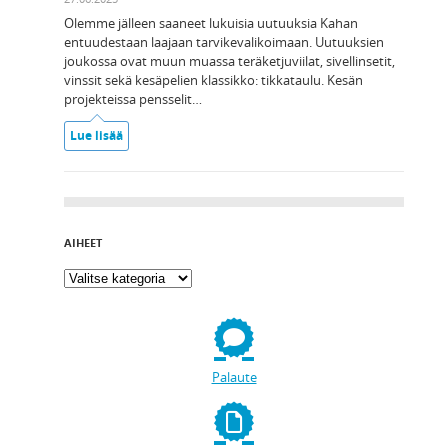
Olemme jälleen saaneet lukuisia uutuuksia Kahan
entuudestaan laajaan tarvikevalikoimaan. Uutuuksien
joukossa ovat muun muassa teräketjuviilat, sivellinsetit,
vinssit sekä kesäpelien klassikko: tikkataulu. Kesän
projekteissa pensselit…
Lue lisää
AIHEET
Palaute